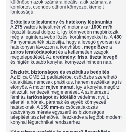
különösen azok számára ideális, akik számára a
komfortos, csendes otthoni környezet kiemelt
fontosságú.
Erőteljes teljesítmény és hatékony légáramlás
A
275 watt
os teljesítményű motor akár
1000 m³/h
légszállítással dolgozik, így könnyedén megbirkózik
még a legintenzívebb főzési körülményekkel is. A
480
Pa
nyomásérték biztosítja, hogy a levegő gyorsan és
hatékonyan távozzon a konyhából,
megelőzve
a
zsíros lerakódásokat
és a kellemetlen szagok
megtelepedését. Az
eredmény
:
friss
,
tiszta
levegő
és higiénikusabb konyhai környezet minden nap.
Diszkrét, biztonságos és esztétikus beépítés
Az Elica GME 11 padlástérbe, csőközbe szerelhető
kialakítása nemcsak praktikus, hanem esztétikailag is
előnyös. A motor
rejtve marad
, így a konyha megőrzi
letisztult, rendezett megjelenését. A színterezett
fémház
tartósságot
és
időtálló
védelmet nyújt,
ellenáll a hőnek, párának és egyéb környezeti
hatásoknak. A
150 mm
-es csőcsatlakozás
szabványos mérete egyszerű és biztonságos
telepítést tesz lehetővé, illeszkedve a legtöbb modern
konyhai légtechnikai rendszerhez.