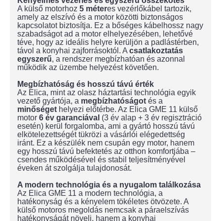
Kényelmes vezérlés és egyszerű összekötés
A külső motorhoz
5 méter
es vezérlőkábel tartozik,
amely az elszívó és a motor közötti biztonságos
kapcsolatot biztosítja. Ez a bőséges kábelhossz nagy
szabadságot ad a motor elhelyezésében, lehetővé
téve, hogy az ideális helyre kerüljön a padlástérben,
távol a konyhai zajforrásoktól. A
csatlakoztatás
egyszerű
, a rendszer megbízhatóan és azonnal
működik az üzembe helyezést követően.
Megbízhatóság és hosszú távú érték
Az Elica, mint az olasz háztartási technológia egyik
vezető gyártója, a
megbízhatóságot
és a
minőséget
helyezi előtérbe. Az Elica GME 11 külső
motor
6 év garanciával
(3 év alap + 3 év regisztráció
esetén) kerül forgalomba, ami a gyártó hosszú távú
elkötelezettségét tükrözi a vásárlói elégedettség
iránt. Ez a készülék nem csupán egy motor, hanem
egy hosszú távú befektetés az otthon komfortjába –
csendes működésével és stabil teljesítményével
éveken át szolgálja tulajdonosát.
A modern technológia és a nyugalom találkozása
Az Elica GME 11 a modern technológia, a
hatékonyság és a kényelem tökéletes ötvözete. A
külső motoros megoldás nemcsak a páraelszívás
hatékonyságát növeli, hanem a konyhai