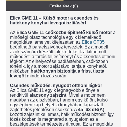
Értékelések (0)
Elica GME 11 – Külső motor a csendes és
hatékony konyhai levegőtisztításért
Az
Elica GME 11 csőközbe építhető külső motor
a
minőségi olasz technológia egyik kiemelkedő
megoldása, amelyet kifejezetten az
Elica
CT35
beépíthető páraelszívóhoz terveztek. Ez a modell
azok számára készült, akik értékelik a kifinomult
működést, a tartós teljesítményt és a csendes otthoni
légkört. Az elhelyezése padlástérben, csőközben
történik, így a motor zaját távol tartja a konyhától,
miközben
hatékonyan biztosítja a friss, tiszta
levegőt
minden főzés során.
Csendes működés, nyugodt otthoni légkör
Az Elica GME 11 egyik legnagyobb előnye a
rendkívül
alacsony zajszint
. Mivel a motor nem
magában az elszívóban, hanem egy külön, külső
egységben kap helyet, a konyhában tapasztalt
zajterhelés jelentősen csökken. A
45–63 dB(A)
közötti zajszint kellemes, halk működést biztosít, így
főzés közben is megmarad a nyugalom és a
beszélgetések természetes ritmusa. Ez a megoldás