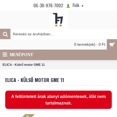
Fiók
06-30-978-7002
0 termék(ek) - 0 Ft
MENÜPONT
ELICA - Külső motor GME 11
ELICA - KÜLSŐ MOTOR GME 11
A feltüntetett árak alanyi adómentesek, áfát nem
tartalmaznak.