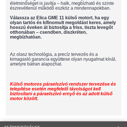
életminőséget is javítja – halk, megbízható és szinte
észrevétlenül működő eszköz a mindennapokban.
Válassza az Elica GME 11 külső motort, ha egy
olyan tartós és kifinomult megoldást keres, amely
hosszú éveken át biztosítja a friss, tiszta levegőt
otthonában – csendben, diszkréten,
megbízhatóan.
Az olasz technológia, a precíz tervezés és a
kimagasló garancia együttese olyan nyugalmat kínál,
amelyre bátran alapozhat.
Külső motoros páraelszívó rendszer tervezése és
telepítése esetén megfelelő távolságot kell
biztosítani a páraelszívó ernyő és az adott külső
motor között.