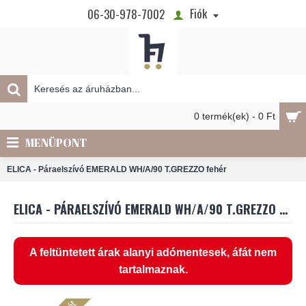
Fiók
06-30-978-7002
0 termék(ek) - 0 Ft
MENÜPONT
ELICA - Páraelszívó EMERALD WH/A/90 T.GREZZO fehér
ELICA - PÁRAELSZÍVÓ EMERALD WH/A/90 T.GREZZO FEHÉR
A feltüntetett árak alanyi adómentesek, áfát nem
tartalmaznak.