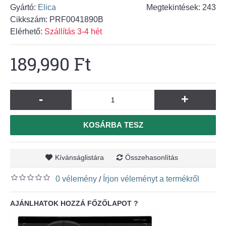
Gyártó:
Elica
Megtekintések: 243
Cikkszám:
PRF0041890B
Elérhető:
Szállítás 3-4 hét
189,990 Ft
-
+
KOSÁRBA TESZ
Kívánságlistára
Összehasonlítás
0 vélemény
Írjon véleményt a termékről
/
AJÁNLHATOK HOZZÁ FŐZŐLAPOT ?