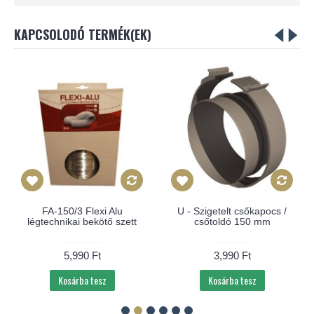
KAPCSOLODÓ TERMÉK(EK)
FA-150/3 Flexi Alu
U - Szigetelt csőkapocs /
légtechnikai bekötő szett
csőtoldó 150 mm
5,990 Ft
3,990 Ft
Kosárba tesz
Kosárba tesz