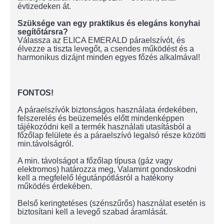
évtizedeken át.
Szüksége van egy praktikus és elegáns konyhai
segítőtársra?
Válassza az ELICA EMERALD páraelszívót, és
élvezze a tiszta levegőt, a csendes működést és a
harmonikus dizájnt minden egyes főzés alkalmával!
FONTOS!
A páraelszívók biztonságos használata érdekében,
felszerelés és beüzemelés előtt mindenképpen
tájékozódni kell a termék használati utasításból a
főzőlap felülete és a páraelszívó legalsó része közötti
min.távolságról.
A min. távolságot a főzőlap típusa (gáz vagy
elektromos) határozza meg, Valamint gondoskodni
kell a megfelelő légutánpótlásról a hatékony
működés érdekében.
Belső keringtetéses (szénszűrős) használat esetén is
biztosítani kell a levegő szabad áramlását.