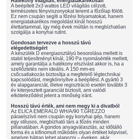
Hatékony világítás, energiatakarékosan
A beépített 2x3 wattos LED világítás célzott,
természetes fényviszonyokat teremt a főzőlap fölött.
Ez nem csupán segíti a főzési folyamatokat, hanem
energiatakarékos megoldást kínál hosszú
élettartammal, így még évek múltán is megbízhatóan
szolgálja a konyhai rutint.
Gondosan tervezve a hosszú távú
elégedettségért
A készülék D energiaosztályú besorolása mellett is
stabil teljesítményt kínál, 190 Pa nyomásérték mellett,
amely garantálja a hatékony elszívást akkor is, ha a
szellőztetés nem ideális. A 150 mm-es
csőcsatlakozás biztosítja a megfelelő légtechnikai
kapcsolódást, megkönnyítve a beépítést. A gyártó 3
év alapgaranciát, illetve regisztráció esetén további 3
év kiterjesztett garanciát biztosít, ami valódi
elköteleződést jelent a minőség iránt.
Hosszú távú érték, ami nem megy ki a divatból
Az ELICA EMERALD WH/A/90 T.GREZZO
páraelszívó nem csupán egy konyhai gép, hanem
egy stílusos, megbízható társ a főzés minden
pillanatában. A gondos anyagválasztás, az időtálló
forma és a kifinomult működés olyan értéket képvisel,
amelyre bátran lehet alapozni – éveken, akár