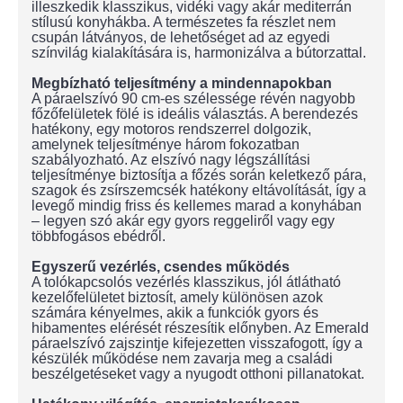
illeszkedik klasszikus, vidéki vagy akár mediterrán
stílusú konyhákba. A természetes fa részlet nem
csupán látványos, de lehetőséget ad az egyedi
színvilág kialakítására is, harmonizálva a bútorzattal.
Megbízható teljesítmény a mindennapokban
A páraelszívó 90 cm-es szélessége révén nagyobb
főzőfelületek fölé is ideális választás. A berendezés
hatékony, egy motoros rendszerrel dolgozik,
amelynek teljesítménye három fokozatban
szabályozható. Az elszívó nagy légszállítási
teljesítménye biztosítja a főzés során keletkező pára,
szagok és zsírszemcsék hatékony eltávolítását, így a
levegő mindig friss és kellemes marad a konyhában
– legyen szó akár egy gyors reggeliről vagy egy
többfogásos ebédről.
Egyszerű vezérlés, csendes működés
A tolókapcsolós vezérlés klasszikus, jól átlátható
kezelőfelületet biztosít, amely különösen azok
számára kényelmes, akik a funkciók gyors és
hibamentes elérését részesítik előnyben. Az Emerald
páraelszívó zajszintje kifejezetten visszafogott, így a
készülék működése nem zavarja meg a családi
beszélgetéseket vagy a nyugodt otthoni pillanatokat.