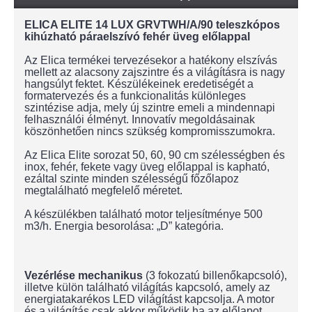
ELICA ELITE 14 LUX GRVTWH/A/90 teleszkópos
kihúzható páraelszívó fehér üveg előlappal
Az Elica termékei tervezésekor a hatékony elszívás
mellett az alacsony zajszintre és a világításra is nagy
hangsúlyt fektet. Készülékeinek eredetiségét a
formatervezés és a funkcionalitás különleges
szintézise adja, mely új szintre emeli a mindennapi
felhasználói élményt. Innovatív megoldásainak
köszönhetően nincs szükség kompromisszumokra.
Az Elica Elite sorozat 50, 60, 90 cm szélességben és
inox, fehér, fekete vagy üveg előlappal is kapható,
ezáltal szinte minden szélességű főzőlapoz
megtalálható megfelelő méretet.
A készülékben található motor teljesítménye 500
m3/h. Energia besorolása: „D” kategória.
Vezérlése mechanikus
(3 fokozatú billenőkapcsoló),
illetve külön található világítás kapcsoló, amely az
energiatakarékos LED világítást kapcsolja. A motor
és a világítás csak akkor működik ha az előlapot