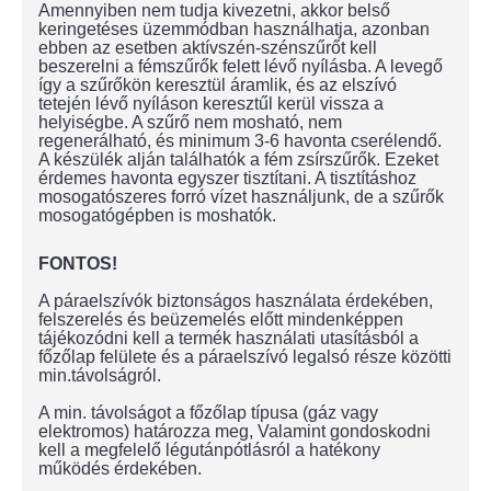
Amennyiben nem tudja kivezetni, akkor belső
keringetéses üzemmódban használhatja, azonban
ebben az esetben aktívszén-szénszűrőt kell
beszerelni a fémszűrők felett lévő nyílásba. A levegő
így a szűrőkön keresztül áramlik, és az elszívó
tetején lévő nyíláson keresztűl kerül vissza a
helyiségbe. A szűrő nem mosható, nem
regenerálható, és minimum 3-6 havonta cserélendő.
A készülék alján találhatók a fém zsírszűrők. Ezeket
érdemes havonta egyszer tisztítani. A tisztításhoz
mosogatószeres forró vízet használjunk, de a szűrők
mosogatógépben is moshatók.
FONTOS!
A páraelszívók biztonságos használata érdekében,
felszerelés és beüzemelés előtt mindenképpen
tájékozódni kell a termék használati utasításból a
főzőlap felülete és a páraelszívó legalsó része közötti
min.távolságról.
A min. távolságot a főzőlap típusa (gáz vagy
elektromos) határozza meg, Valamint gondoskodni
kell a megfelelő légutánpótlásról a hatékony
működés érdekében.