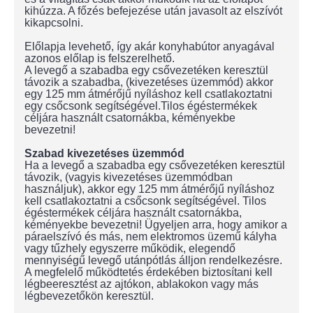
kihúzza. A főzés befejezése után javasolt az elszívót
kikapcsolni.
Előlapja levehető, így akár konyhabútor anyagával
azonos előlap is felszerelhető.
A levegő a szabadba egy csővezetéken keresztül
távozik a szabadba, (kivezetéses üzemmód) akkor
egy 125 mm átmérőjű nyíláshoz kell csatlakoztatni
egy csőcsonk segítségével.Tilos égéstermékek
céljára használt csatornákba, kéményekbe
bevezetni!
Szabad kivezetéses üzemmód
Ha a levegő a szabadba egy csővezetéken keresztül
távozik, (vagyis kivezetéses üzemmódban
használjuk), akkor egy 125 mm átmérőjű nyíláshoz
kell csatlakoztatni a csőcsonk segítségével. Tilos
égéstermékek céljára használt csatornákba,
kéményekbe bevezetni! Ügyeljen arra, hogy amikor a
páraelszívó és más, nem elektromos üzemű kályha
vagy tűzhely egyszerre működik, elegendő
mennyiségű levegő utánpótlás álljon rendelkezésre.
A megfelelő működtetés érdekében biztosítani kell
légbeeresztést az ajtókon, ablakokon vagy más
légbevezetőkön keresztül.