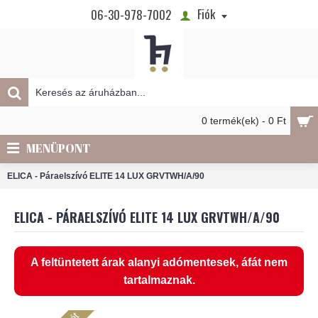
Fiók
06-30-978-7002
0 termék(ek) - 0 Ft
MENÜPONT
ELICA - Páraelszívó ELITE 14 LUX GRVTWH/A/90
ELICA - PÁRAELSZÍVÓ ELITE 14 LUX GRVTWH/A/90
A feltüntetett árak alanyi adómentesek, áfát nem
tartalmaznak.