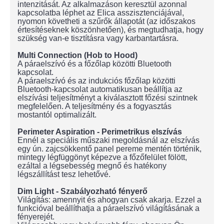
intenzitását. Az alkalmazáson keresztül azonnal
kapcsolatba léphet az Elica asszisztenciájával,
nyomon követheti a szűrők állapotát (az időszakos
értesítéseknek köszönhetően), és megtudhatja, hogy
szükség van-e tisztításra vagy karbantartásra.
Multi Connection (Hob to Hood)
A páraelszívó és a főzőlap közötti Bluetooth
kapcsolat.
A páraelszívó és az indukciós főzőlap közötti
Bluetooth-kapcsolat automatikusan beállítja az
elszívási teljesítményt a kiválasztott főzési szintnek
megfelelően. A teljesítmény és a fogyasztás
mostantól optimalizált.
Perimeter Aspiration - Perimetrikus elszívás
Ennél a speciális műszaki megoldásnál az elszívás
egy ún. zajcsökkentő panel pereme mentén történik,
mintegy légfüggönyt képezve a főzőfelület fölött,
ezáltal a légsebesség megnő és hatékony
légszállítást tesz lehetővé.
Dim Light - Szabályozható fényerő
Világítás: amennyit és ahogyan csak akarja. Ezzel a
funkcióval beállíthatja a páraelszívó világításának a
fényerejét.