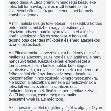
megoldása. A Elica prémium minőségű készüléke
letisztult formavilágával és
matt fekete
színű
kivitelével stílusos központi eleme lehet bármely
konyhaszigetnek.
A minimalista design tökéletesen illeszkedik a kortárs
enteriőrökbe, miközben nagy teljesítményű
elszívórendszere hatékonyan távolítja el a főzés
során keletkező gőzt és szagokat. A korszerű
technológia csendes működést és energiatakarékos
üzemelést biztosít.
Az Elica termékei tervezésekor a hatékony elszívás
mellett az alacsony zajszintre és a világításra is nagy
hangsúlyt fektet. Készülékeinek eredetiségét a
formatervezés és a funkcionalitás különleges
szintézise adja, mely új szintre emeli a mindennapi
felhasználói élményt. Innovatív megoldásainak
köszönhetően nincs szükség kompromisszumokra.
Ne bízzon a látszatban: ennek a páraelszívónak a
letisztult vonalvezetése a szintézis és a
funkcionalitás remek ötvözete. perimetrikus szívás,
Wi-Fi kapcsolat, csend még maximális
teljesítménynél is. És még több.
Az innováció az élet megkönnyítését szolgálja. Olyan