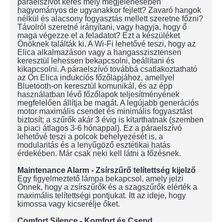
páraelszívót keres mely megjelenésében
hagyományos de ugyanakkor fejlett? Zavaró hangok
nélkül és alacsony fogyasztás mellett szeretne főzni?
Távolról szeretné irányítani, vagy hagyja, hogy ő
maga végezze el a feladatot? Ezt a készüléket
Önöknek találták ki. A Wi-Fi lehetővé teszi, hogy az
Elica alkalmazáson vagy a hangasszisztensen
keresztül lehessen bekapcsolni, beállítani és
kikapcsolni. A páraelszívó továbbá csatlakoztatható
az Ön Elica indukciós főzőlapjához, amellyel
Bluetooth-on keresztül komunikál, és az épp
használatban lévő főzőlapok teljesítményének
megfelelően állítja be magát. A legújabb generációs
motor maximális csendet és minimális fogyasztást
biztosít; a szűrők akár 3 évig is kitarthatnak (szemben
a piaci átlagos 3-6 hónappal). Ez a páraelszívó
lehetővé teszi a polcok behelyezését is, a
modularitás és a lenyűgöző esztétikai hatás
érdekében. Már csak neki kell látni a főzésnek.
Maintenance Alarm - Zsírszűrő telítettség kijelző
Egy figyelmeztető lámpa bekapcsol, amely jelzi
Önnek, hogy a zsírszűrők és a szagszűrők elérték a
maximális telítettségi pontjukat. Itt az ideje, hogy
kimossa vagy kicserélje őket.
Comfort Silence - Komfort és Csend