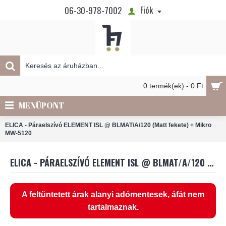
Fiók
06-30-978-7002
0 termék(ek) - 0 Ft
MENÜPONT
ELICA - Páraelszívó ELEMENT ISL @ BLMAT/A/120 (Matt fekete) + Mikro
MW-5120
ELICA - PÁRAELSZÍVÓ ELEMENT ISL @ BLMAT/A/120 (MATT FEKETE) + MIKRO MW-5120
A feltüntetett árak alanyi adómentesek, áfát nem
tartalmaznak.