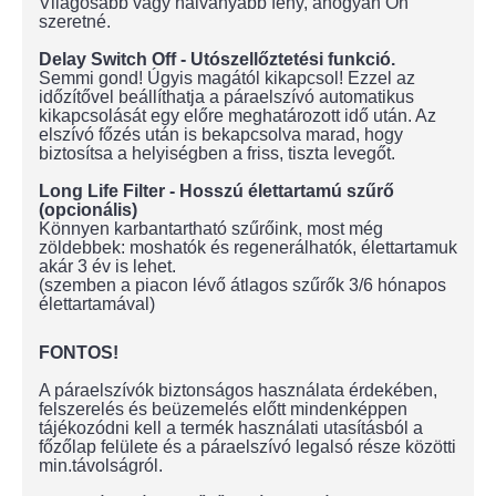
Világosabb vagy halványabb fény, ahogyan Ön
szeretné.
Delay Switch Off - Utószellőztetési funkció.
Semmi gond! Úgyis magától kikapcsol! Ezzel az
időzítővel beállíthatja a páraelszívó automatikus
kikapcsolását egy előre meghatározott idő után. Az
elszívó főzés után is bekapcsolva marad, hogy
biztosítsa a helyiségben a friss, tiszta levegőt.
Long Life Filter - Hosszú élettartamú szűrő
(opcionális)
Könnyen karbantartható szűrőink, most még
zöldebbek: moshatók és regenerálhatók, élettartamuk
akár 3 év is lehet.
(szemben a piacon lévő átlagos szűrők 3/6 hónapos
élettartamával)
FONTOS!
A páraelszívók biztonságos használata érdekében,
felszerelés és beüzemelés előtt mindenképpen
tájékozódni kell a termék használati utasításból a
főzőlap felülete és a páraelszívó legalsó része közötti
min.távolságról.