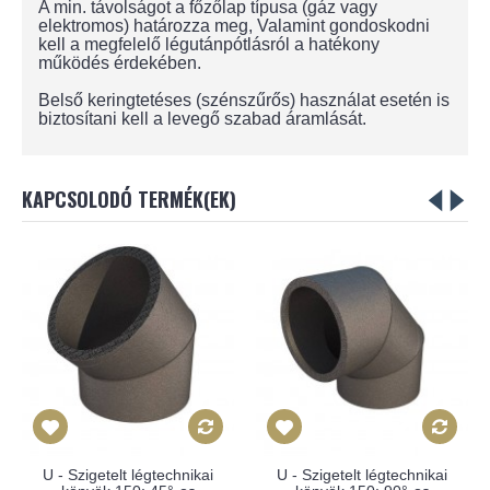
A min. távolságot a főzőlap típusa (gáz vagy
elektromos) határozza meg, Valamint gondoskodni
kell a megfelelő légutánpótlásról a hatékony
működés érdekében.
Belső keringtetéses (szénszűrős) használat esetén is
biztosítani kell a levegő szabad áramlását.
KAPCSOLODÓ TERMÉK(EK)
U - Szigetelt légtechnikai
U - Szigetelt légtechnikai