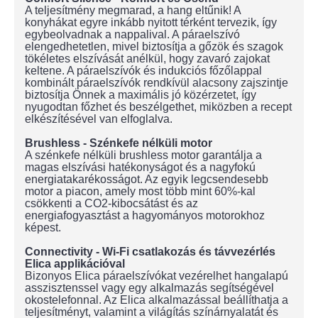
A teljesítmény megmarad, a hang eltűnik! A
konyhákat egyre inkább nyitott térként tervezik, így
egybeolvadnak a nappalival. A páraelszívó
elengedhetetlen, mivel biztosítja a gőzök és szagok
tökéletes elszívását anélkül, hogy zavaró zajokat
keltene. A páraelszívók és indukciós főzőlappal
kombinált páraelszívók rendkívül alacsony zajszintje
biztosítja Önnek a maximális jó közérzetet, így
nyugodtan főzhet és beszélgethet, miközben a recept
elkészítésével van elfoglalva.
Brushless - Szénkefe nélküli motor
A szénkefe nélküli brushless motor garantálja a
magas elszívási hatékonyságot és a nagyfokú
energiatakarékosságot. Az egyik legcsendesebb
motor a piacon, amely most több mint 60%-kal
csökkenti a CO2-kibocsátást és az
energiafogyasztást a hagyományos motorokhoz
képest.
Connectivity - Wi-Fi csatlakozás és távvezérlés
Elica applikációval
Bizonyos Elica páraelszívókat vezérelhet hangalapú
asszisztenssel vagy egy alkalmazás segítségével
okostelefonnal. Az Elica alkalmazással beállíthatja a
teljesítményt, valamint a világítás színárnyalatát és