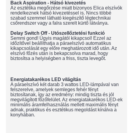
Back Aspiration - Hátsó kivezetés
Az esztétika megőrzése miatt bizonyos Elica elszívók
rendelkeznek hátsó kivezetéssel is. Nincs többé
szabad szemmel látható kiegészítő légtechnikai
csőrendszer vagy a falra szerelt kürtő látványa.
Delay Switch Off - Utószellőztetési funkció
Semmi gond! Úgyis magától kikapcsol! Ezzel az
időzítővel beállíthatja a páraelszívó automatikus
kikapcsolását egy előre meghatározott idő után. Az
elszívó főzés után is bekapcsolva marad, hogy
biztosítsa a helyiségben a friss, tiszta levegőt.
Energiatakarékos LED világítás
A páraelszívó két darab 3 wattos LED-lámpával van
felszerelve, amelyek semleges fehér fényt
biztosítanak, így az eredmény: mindig tiszta és jól
megvilágított főzőfelület. Az energiatakarékos LED-ek
minimális áramfelhasználás mellett maximális fényt
adnak, praktikus és esztétikus megoldást kínálva a
konyhában.