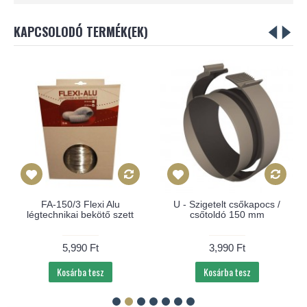
KAPCSOLODÓ TERMÉK(EK)
FA-150/3 Flexi Alu
U - Szigetelt csőkapocs /
légtechnikai bekötő szett
csőtoldó 150 mm
5,990 Ft
3,990 Ft
Kosárba tesz
Kosárba tesz