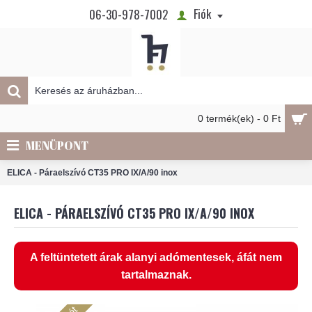
Fiók
06-30-978-7002
0 termék(ek) - 0 Ft
MENÜPONT
ELICA - Páraelszívó CT35 PRO IX/A/90 inox
ELICA - PÁRAELSZÍVÓ CT35 PRO IX/A/90 INOX
A feltüntetett árak alanyi adómentesek, áfát nem
tartalmaznak.