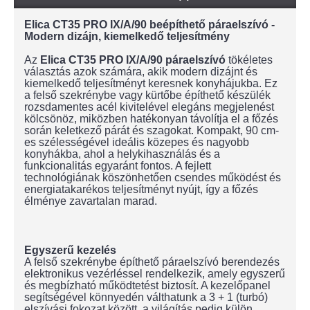
Elica CT35 PRO IX/A/90 beépíthető páraelszívó -
Modern dizájn, kiemelkedő teljesítmény
Az
Elica CT35 PRO IX/A/90 páraelszívó
tökéletes
választás azok számára, akik modern dizájnt és
kiemelkedő teljesítményt keresnek konyhájukba. Ez
a felső szekrénybe vagy kürtőbe építhető készülék
rozsdamentes acél kivitelével elegáns megjelenést
kölcsönöz, miközben hatékonyan távolítja el a főzés
során keletkező párát és szagokat. Kompakt, 90 cm-
es szélességével ideális közepes és nagyobb
konyhákba, ahol a helykihasználás és a
funkcionalitás egyaránt fontos. A fejlett
technológiának köszönhetően csendes működést és
energiatakarékos teljesítményt nyújt, így a főzés
élménye zavartalan marad.
Egyszerű kezelés
A felső szekrénybe építhető páraelszívó berendezés
elektronikus vezérléssel rendelkezik, amely egyszerű
és megbízható működtetést biztosít. A kezelőpanel
segítségével könnyedén válthatunk a 3 + 1 (turbó)
elszívási fokozat között, a világítás pedig külön