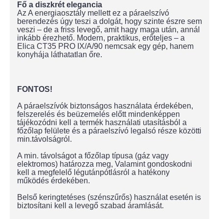
Fő a diszkrét elegancia
Az A energiaosztály mellett ez a páraelszívó
berendezés úgy teszi a dolgát, hogy szinte észre sem
veszi – de a friss levegő, amit hagy maga után, annál
inkább érezhető. Modern, praktikus, erőteljes – a
Elica CT35 PRO IX/A/90 nemcsak egy gép, hanem
konyhája láthatatlan őre.
FONTOS!
A páraelszívók biztonságos használata érdekében,
felszerelés és beüzemelés előtt mindenképpen
tájékozódni kell a termék használati utasításból a
főzőlap felülete és a páraelszívó legalsó része közötti
min.távolságról.
A min. távolságot a főzőlap típusa (gáz vagy
elektromos) határozza meg, Valamint gondoskodni
kell a megfelelő légutánpótlásról a hatékony
működés érdekében.
Belső keringtetéses (szénszűrős) használat esetén is
biztosítani kell a levegő szabad áramlását.