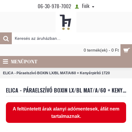
Fiók
06-30-978-7002
0 termék(ek) - 0 Ft
MENÜPONT
ELICA - Páraelszívó BOXIN LX/BL MAT/A/60 + Kenyérpirító 1T20
ELICA - PÁRAELSZÍVÓ BOXIN LX/BL MAT/A/60 + KENYÉRPIRÍTÓ 1T20
A feltüntetett árak alanyi adómentesek, áfát nem
tartalmaznak.