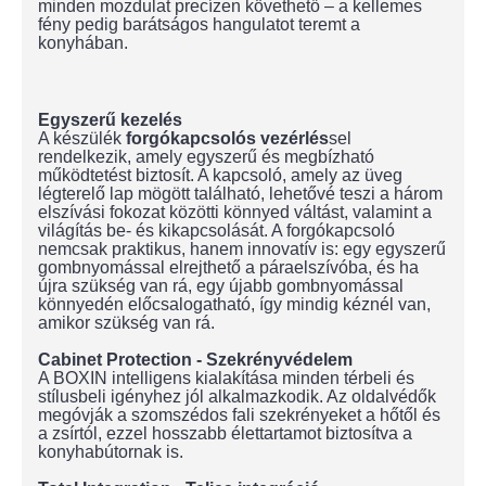
minden mozdulat precízen követhető – a kellemes
fény pedig barátságos hangulatot teremt a
konyhában.
Egyszerű kezelés
A készülék
forgókapcsolós vezérlés
sel
rendelkezik, amely egyszerű és megbízható
működtetést biztosít. A kapcsoló, amely az üveg
légterelő lap mögött található, lehetővé teszi a három
elszívási fokozat közötti könnyed váltást, valamint a
világítás be- és kikapcsolását. A forgókapcsoló
nemcsak praktikus, hanem innovatív is: egy egyszerű
gombnyomással elrejthető a páraelszívóba, és ha
újra szükség van rá, egy újabb gombnyomással
könnyedén előcsalogatható, így mindig kéznél van,
amikor szükség van rá.
Cabinet Protection - Szekrényvédelem
A BOXIN intelligens kialakítása minden térbeli és
stílusbeli igényhez jól alkalmazkodik. Az oldalvédők
megóvják a szomszédos fali szekrényeket a hőtől és
a zsírtól, ezzel hosszabb élettartamot biztosítva a
konyhabútornak is.