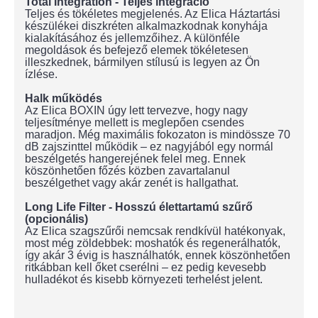
Total Integration - Teljes integráció
Teljes és tökéletes megjelenés. Az Elica Háztartási
készülékei diszkréten alkalmazkodnak konyhája
kialakításához és jellemzőihez. A különféle
megoldások és befejező elemek tökéletesen
illeszkednek, bármilyen stílusú is legyen az Ön
ízlése.
Halk működés
Az Elica BOXIN úgy lett tervezve, hogy nagy
teljesítménye mellett is meglepően csendes
maradjon. Még maximális fokozaton is mindössze 70
dB zajszinttel működik – ez nagyjából egy normál
beszélgetés hangerejének felel meg. Ennek
köszönhetően főzés közben zavartalanul
beszélgethet vagy akár zenét is hallgathat.
Long Life Filter - Hosszú élettartamú szűrő
(opcionális)
Az Elica szagszűrői nemcsak rendkívül hatékonyak,
most még zöldebbek: moshatók és regenerálhatók,
így akár 3 évig is használhatók, ennek köszönhetően
ritkábban kell őket cserélni – ez pedig kevesebb
hulladékot és kisebb környezeti terhelést jelent.