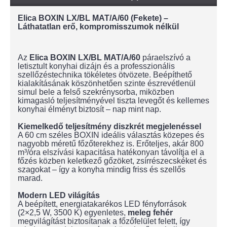
Elica BOXIN LX/BL MAT/A/60 (Fekete) –
Láthatatlan erő, kompromisszumok nélkül
Az
Elica BOXIN LX/BL MAT/A/60
páraelszívó a
letisztult konyhai dizájn és a professzionális
szellőzéstechnika tökéletes ötvözete. Beépíthető
kialakításának köszönhetően szinte észrevétlenül
simul bele a felső szekrénysorba, miközben
kimagasló teljesítményével tiszta levegőt és kellemes
konyhai élményt biztosít – nap mint nap.
Kiemelkedő teljesítmény diszkrét megjelenéssel
A 60 cm széles BOXIN ideális választás közepes és
nagyobb méretű főzőterekhez is. Erőteljes, akár 800
m³/óra elszívási kapacitása hatékonyan távolítja el a
főzés közben keletkező gőzöket, zsírrészecskéket és
szagokat – így a konyha mindig friss és szellős
marad.
Modern LED világítás
A beépített, energiatakarékos LED fényforrások
(2×2,5 W, 3500 K) egyenletes,
meleg fehér
megvilágítást biztosítanak a főzőfelület felett, így