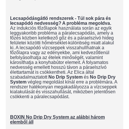
Lecsapódásgátló rendszerek - Túl sok pára és
lecsapódó nedvesség? A probléma megoldva.
Az indukciós főzőlapok használata során az egyik
leggyakoribb probléma a páralecsapódás, amely a
főzés közben keletkező gőz és a páraelszívó hideg
felületei közötti hőmérséklet-különbség miatt alakul
ki. A lecsapódó vízcseppek visszahullhatnak a
főzőlapra vagy az edényekbe, ami kedvezőtlenül
befolyásolhatja az ételek minőségét, valamint
károsíthatja a konyhabútor elemeit. A folyamatos
nedvesség emellett hosszú távon a páraelszívó
élettartamát is csökkentheti. Az Elica által
szabadalmaztatott
No Drip System
és
No Drip Dry
System
végleg megoldást kínál erre a problémára. A
rendszer hatékonyan megakadályozza a vízcseppek
kialakulását és visszahullását, miközben jelentősen
csökkenti a páralecsapódást.
BOXIN No Drip Dry System az alábbi három
elemből áll