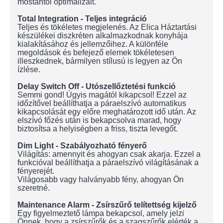
mostantól optimalizált.
Total Integration - Teljes integráció
Teljes és tökéletes megjelenés. Az Elica Háztartási
készülékei diszkréten alkalmazkodnak konyhája
kialakításához és jellemzőihez. A különféle
megoldások és befejező elemek tökéletesen
illeszkednek, bármilyen stílusú is legyen az Ön
ízlése.
Delay Switch Off - Utószellőztetési funkció
Semmi gond! Úgyis magától kikapcsol! Ezzel az
időzítővel beállíthatja a páraelszívó automatikus
kikapcsolását egy előre meghatározott idő után. Az
elszívó főzés után is bekapcsolva marad, hogy
biztosítsa a helyiségben a friss, tiszta levegőt.
Dim Light - Szabályozható fényerő
Világítás: amennyit és ahogyan csak akarja. Ezzel a
funkcióval beállíthatja a páraelszívó világításának a
fényerejét.
Világosabb vagy halványabb fény, ahogyan Ön
szeretné.
Maintenance Alarm - Zsírszűrő telítettség kijelző
Egy figyelmeztető lámpa bekapcsol, amely jelzi
Önnek, hogy a zsírszűrők és a szagszűrők elérték a