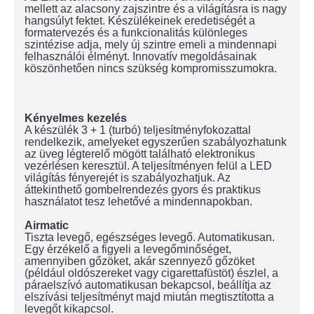
mellett az alacsony zajszintre és a világításra is nagy
hangsúlyt fektet. Készülékeinek eredetiségét a
formatervezés és a funkcionalitás különleges
szintézise adja, mely új szintre emeli a mindennapi
felhasználói élményt. Innovatív megoldásainak
köszönhetően nincs szükség kompromisszumokra.
Kényelmes kezelés
A készülék 3 + 1 (turbó) teljesítményfokozattal
rendelkezik, amelyeket egyszerűen szabályozhatunk
az üveg légterelő mögött található elektronikus
vezérlésen keresztül. A teljesítményen felül a LED
világítás fényerejét is szabályozhatjuk. Az
áttekinthető gombelrendezés gyors és praktikus
használatot tesz lehetővé a mindennapokban.
Airmatic
Tiszta levegő, egészséges levegő. Automatikusan.
Egy érzékelő a figyeli a levegőminőséget,
amennyiben gőzöket, akár szennyező gőzöket
(például oldószereket vagy cigarettafüstöt) észlel, a
páraelszívó automatikusan bekapcsol, beállítja az
elszívási teljesítményt majd miután megtisztította a
levegőt kikapcsol.