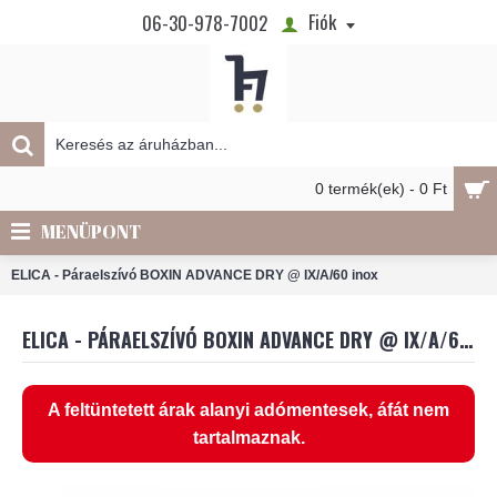
Fiók
06-30-978-7002
0 termék(ek) - 0 Ft
MENÜPONT
ELICA - Páraelszívó BOXIN ADVANCE DRY @ IX/A/60 inox
ELICA - PÁRAELSZÍVÓ BOXIN ADVANCE DRY @ IX/A/60 INOX
A feltüntetett árak alanyi adómentesek, áfát nem
tartalmaznak.