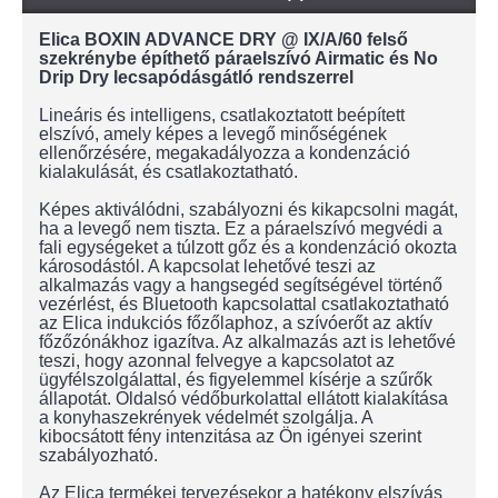
Elica BOXIN ADVANCE DRY @ IX/A/60 felső
szekrénybe építhető páraelszívó Airmatic és No
Drip Dry lecsapódásgátló rendszerrel
Lineáris és intelligens, csatlakoztatott beépített
elszívó, amely képes a levegő minőségének
ellenőrzésére, megakadályozza a kondenzáció
kialakulását, és csatlakoztatható.
Képes aktiválódni, szabályozni és kikapcsolni magát,
ha a levegő nem tiszta. Ez a páraelszívó megvédi a
fali egységeket a túlzott gőz és a kondenzáció okozta
károsodástól. A kapcsolat lehetővé teszi az
alkalmazás vagy a hangsegéd segítségével történő
vezérlést, és Bluetooth kapcsolattal csatlakoztatható
az Elica indukciós főzőlaphoz, a szívóerőt az aktív
főzőzónákhoz igazítva. Az alkalmazás azt is lehetővé
teszi, hogy azonnal felvegye a kapcsolatot az
ügyfélszolgálattal, és figyelemmel kísérje a szűrők
állapotát. Oldalsó védőburkolattal ellátott kialakítása
a konyhaszekrények védelmét szolgálja. A
kibocsátott fény intenzitása az Ön igényei szerint
szabályozható.
Az Elica termékei tervezésekor a hatékony elszívás