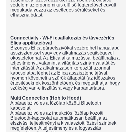
védelem az ergonomikus elülső légterelővel együtt
megakadályozza az esetleges sérüléseket és
elhasználódást.
Connectivity - Wi-Fi csatlakozás és távvezérlés
Elica applikációval
Bizonyos Elica páraelszívókat vezérelhet hangalapú
asszisztenssel vagy egy alkalmazás segítségével
okostelefonnal. Az Elica alkalmazással beállíthatja a
teljesítményt, valamint a világítás színárnyalatát és
intenzitását. Az alkalmazáson keresztül azonnal
kapcsolatba léphet az Elica asszisztenciájával,
nyomon követheti a szűrők állapotát (az időszakos
értesítéseknek köszönhetően), és megtudhatja, hogy
szükség van-e tisztításra vagy karbantartásra.
Multi Connection (Hob to Hood)
A páraelszívó és a főzőlap közötti Bluetooth
kapcsolat.
A páraelszívó és az indukciós főzőlap közötti
Bluetooth-kapcsolat automatikusan beállítja az
elszívási teljesítményt a kiválasztott főzési szintnek
megfelelően. A teljesítmény és a fogyasztás