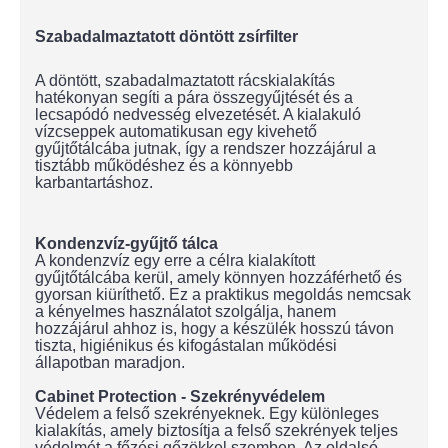
Szabadalmaztatott döntött zsírfilter
A döntött, szabadalmaztatott rácskialakítás
hatékonyan segíti a pára összegyűjtését és a
lecsapódó nedvesség elvezetését. A kialakuló
vízcseppek automatikusan egy kivehető
gyűjtőtálcába jutnak, így a rendszer hozzájárul a
tisztább működéshez és a könnyebb
karbantartáshoz.
Kondenzvíz-gyűjtő tálca
A kondenzvíz egy erre a célra kialakított
gyűjtőtálcába kerül, amely könnyen hozzáférhető és
gyorsan kiüríthető. Ez a praktikus megoldás nemcsak
a kényelmes használatot szolgálja, hanem
hozzájárul ahhoz is, hogy a készülék hosszú távon
tiszta, higiénikus és kifogástalan működési
állapotban maradjon.
Cabinet Protection - Szekrényvédelem
Védelem a felső szekrényeknek. Egy különleges
kialakítás, amely biztosítja a felső szekrények teljes
védelmét a főzési gőzökkel szemben. Az oldalsó