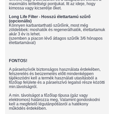
maximális telítettségi pontjukat. Itt az ideje, hogy
kimossa vagy kicserélje őket.
Long Life Filter - Hosszú élettartamú szűrő
(opcionális)
Könnyen karbantartható szűrőink, most még
zöldebbek: moshatók és regenerálhatók, élettartamuk
akár 3 év is lehet.
(szemben a piacon lévő átlagos szűrők 3/6 hónapos
élettartamával)
FONTOS!
A páraelszívók biztonságos használata érdekében,
felszerelés és beüzemelés előtt mindenképpen
tájékozódni kell a termék használati utasításból a
főzőlap felülete és a páraelszívó legalsó része közötti
min.távolságról.
A min. távolságot a főzőlap típusa (gáz vagy
elektromos) határozza meg, Valamint gondoskodni
kell a megfelelő légutánpótlásról a hatékony
működés érdekében.