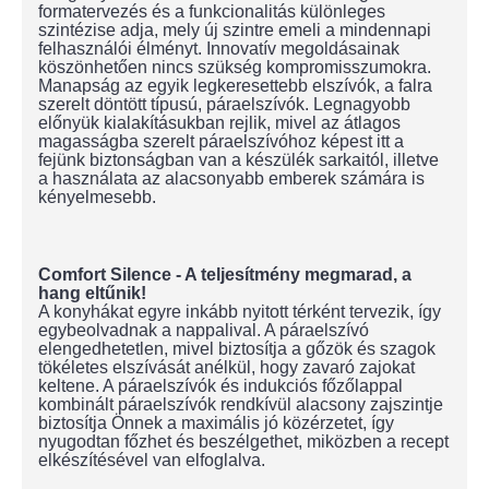
formatervezés és a funkcionalitás különleges
szintézise adja, mely új szintre emeli a mindennapi
felhasználói élményt. Innovatív megoldásainak
köszönhetően nincs szükség kompromisszumokra.
Manapság az egyik legkeresettebb elszívók, a falra
szerelt döntött típusú, páraelszívók. Legnagyobb
előnyük kialakításukban rejlik, mivel az átlagos
magasságba szerelt páraelszívóhoz képest itt a
fejünk biztonságban van a készülék sarkaitól, illetve
a használata az alacsonyabb emberek számára is
kényelmesebb.
Comfort Silence - A teljesítmény megmarad, a
hang eltűnik!
A konyhákat egyre inkább nyitott térként tervezik, így
egybeolvadnak a nappalival. A páraelszívó
elengedhetetlen, mivel biztosítja a gőzök és szagok
tökéletes elszívását anélkül, hogy zavaró zajokat
keltene. A páraelszívók és indukciós főzőlappal
kombinált páraelszívók rendkívül alacsony zajszintje
biztosítja Önnek a maximális jó közérzetet, így
nyugodtan főzhet és beszélgethet, miközben a recept
elkészítésével van elfoglalva.