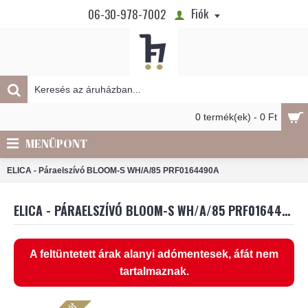
Fiók
06-30-978-7002
0 termék(ek) - 0 Ft
MENÜPONT
ELICA - Páraelszívó BLOOM-S WH/A/85 PRF0164490A
ELICA - PÁRAELSZÍVÓ BLOOM-S WH/A/85 PRF0164490A
A feltüntetett árak alanyi adómentesek, áfát nem
tartalmaznak.