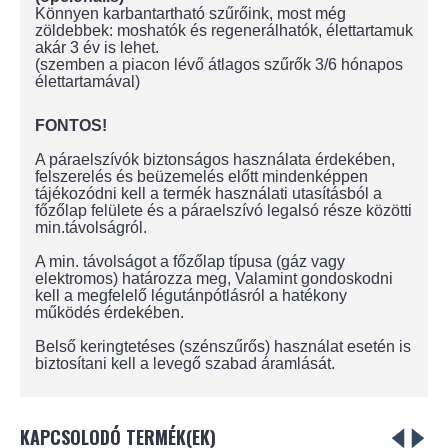
Könnyen karbantartható szűrőink, most még
zöldebbek: moshatók és regenerálhatók, élettartamuk
akár 3 év is lehet.
(szemben a piacon lévő átlagos szűrők 3/6 hónapos
élettartamával)
FONTOS!
A páraelszívók biztonságos használata érdekében,
felszerelés és beüzemelés előtt mindenképpen
tájékozódni kell a termék használati utasításból a
főzőlap felülete és a páraelszívó legalsó része közötti
min.távolságról.
A min. távolságot a főzőlap típusa (gáz vagy
elektromos) határozza meg, Valamint gondoskodni
kell a megfelelő légutánpótlásról a hatékony
működés érdekében.
Belső keringtetéses (szénszűrős) használat esetén is
biztosítani kell a levegő szabad áramlását.
KAPCSOLODÓ TERMÉK(EK)