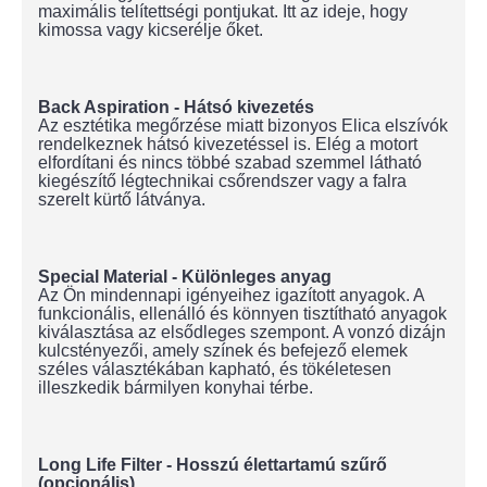
maximális telítettségi pontjukat. Itt az ideje, hogy
kimossa vagy kicserélje őket.
Back Aspiration - Hátsó kivezetés
Az esztétika megőrzése miatt bizonyos Elica elszívók
rendelkeznek hátsó kivezetéssel is. Elég a motort
elfordítani és nincs többé szabad szemmel látható
kiegészítő légtechnikai csőrendszer vagy a falra
szerelt kürtő látványa.
Special Material - Különleges anyag
Az Ön mindennapi igényeihez igazított anyagok. A
funkcionális, ellenálló és könnyen tisztítható anyagok
kiválasztása az elsődleges szempont. A vonzó dizájn
kulcstényezői, amely színek és befejező elemek
széles választékában kapható, és tökéletesen
illeszkedik bármilyen konyhai térbe.
Long Life Filter - Hosszú élettartamú szűrő
(opcionális)