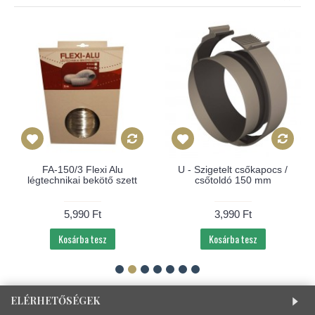
FA-150/3 Flexi Alu
U - Szigetelt csőkapocs /
légtechnikai bekötő szett
csőtoldó 150 mm
5,990 Ft
3,990 Ft
Kosárba tesz
Kosárba tesz
ELÉRHETŐSÉGEK