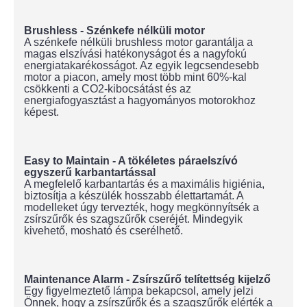
Brushless - Szénkefe nélküli motor
A szénkefe nélküli brushless motor garantálja a
magas elszívási hatékonyságot és a nagyfokú
energiatakarékosságot. Az egyik legcsendesebb
motor a piacon, amely most több mint 60%-kal
csökkenti a CO2-kibocsátást és az
energiafogyasztást a hagyományos motorokhoz
képest.
Easy to Maintain - A tökéletes páraelszívó
egyszerű karbantartással
A megfelelő karbantartás és a maximális higiénia,
biztosítja a készülék hosszabb élettartamát. A
modelleket úgy tervezték, hogy megkönnyítsék a
zsírszűrők és szagszűrők cseréjét. Mindegyik
kivehető, mosható és cserélhető.
Maintenance Alarm - Zsírszűrő telítettség kijelző
Egy figyelmeztető lámpa bekapcsol, amely jelzi
Önnek, hogy a zsírszűrők és a szagszűrők elérték a