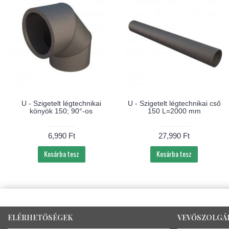
U - Szigetelt légtechnikai
U - Szigetelt légtechnikai cső
könyök 150; 90°-os
150 L=2000 mm
6,990 Ft
27,990 Ft
Kosárba tesz
Kosárba tesz
ELÉRHETŐSÉGEK
VEVŐSZOLGÁ