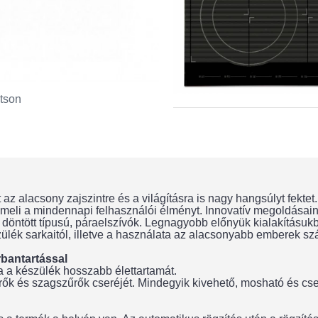
tson
 az alacsony zajszintre és a világításra is nagy hangsúlyt fekte
re emeli a mindennapi felhasználói élményt. Innovatív megoldá
 döntött típusú, páraelszívók. Legnagyobb előnyük kialakításuk
szülék sarkaitól, illetve a használata az alacsonyabb emberek 
rbantartással
ja a készülék hosszabb élettartamát.
rők és szagszűrők cseréjét. Mindegyik kivehető, mosható és cse