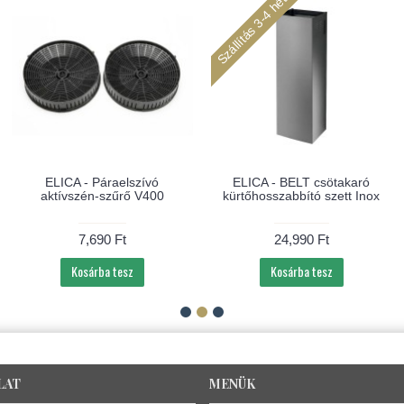
Szállítás 3-4 hét
ELICA - Páraelszívó
ELICA - BELT csötakaró
aktívszén-szűrő V400
kürtőhosszabbító szett Inox
7,690 Ft
24,990 Ft
Kosárba tesz
Kosárba tesz
LAT
MENÜK