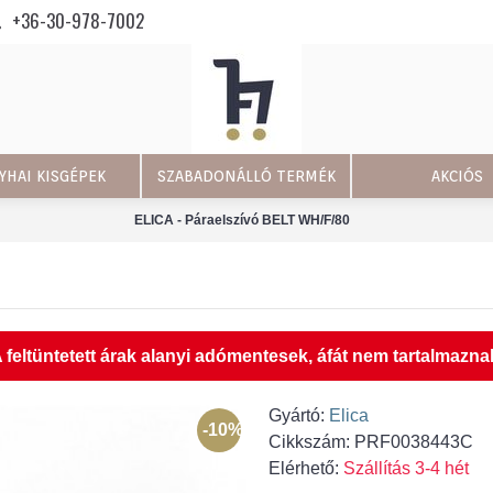
+36-30-978-7002
YHAI KISGÉPEK
SZABADONÁLLÓ TERMÉK
AKCIÓS
ELICA - Páraelszívó BELT WH/F/80
 feltüntetett árak alanyi adómentesek, áfát nem tartalmazna
Gyártó:
Elica
-10%
Cikkszám:
PRF0038443C
Elérhető:
Szállítás 3-4 hét