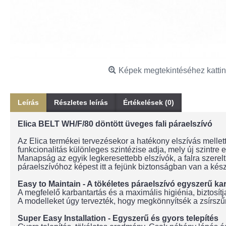
Képek megtekintéséhez kattin
Leírás
Részletes leírás
Értékelések (0)
Elica BELT WH/F/80 döntött üveges fali páraelszívó
Az Elica termékei tervezésekor a hatékony elszívás mellett
funkcionalitás különleges szintézise adja, mely új szint
Manapság az egyik legkeresettebb elszívók, a falra szerelt
páraelszívóhoz képest itt a fejünk biztonságban van a ké
Easy to Maintain - A tökéletes páraelszívó egyszerű ka
A megfelelő karbantartás és a maximális higiénia, biztosít
A modelleket úgy tervezték, hogy megkönnyítsék a zsírszű
Super Easy Installation - Egyszerű és gyors telepítés