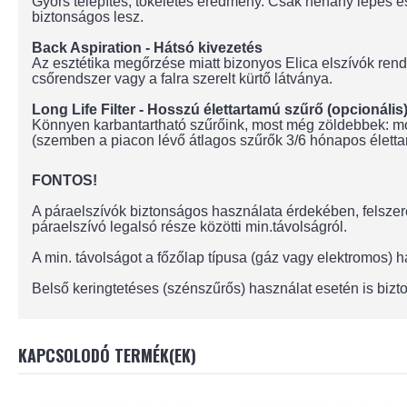
Gyors telepítés, tökéletes eredmény. Csak néhány lépés és 
biztonságos lesz.
Back Aspiration - Hátsó kivezetés
Az esztétika megőrzése miatt bizonyos Elica elszívók rende
csőrendszer vagy a falra szerelt kürtő látványa.
Long Life Filter - Hosszú élettartamú szűrő (opcionális
Könnyen karbantartható szűrőink, most még zöldebbek: mos
(szemben a piacon lévő átlagos szűrők 3/6 hónapos életta
FONTOS!
A páraelszívók biztonságos használata érdekében, felszere
páraelszívó legalsó része közötti min.távolságról.
A min. távolságot a főzőlap típusa (gáz vagy elektromos)
Belső keringtetéses (szénszűrős) használat esetén is bizto
KAPCSOLODÓ TERMÉK(EK)