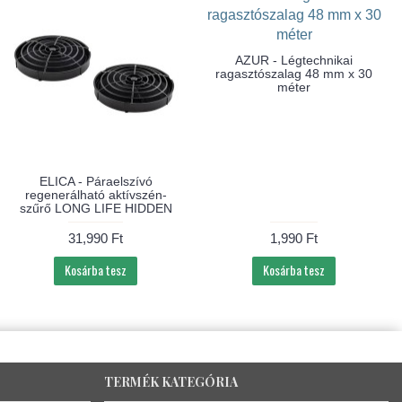
AZUR - Légtechnikai
ragasztószalag 48 mm x 30
méter
ELICA - Páraelszívó
regenerálható aktívszén-
szűrő LONG LIFE HIDDEN
31,990 Ft
1,990 Ft
Kosárba tesz
Kosárba tesz
TERMÉK KATEGÓRIA