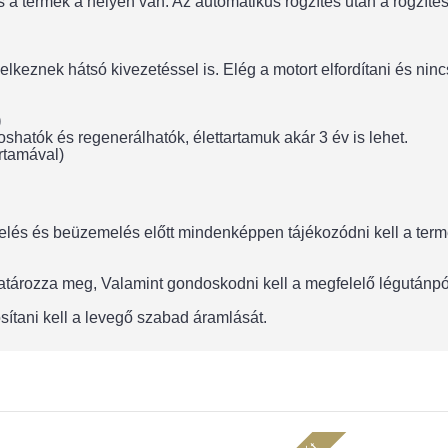
a termék a helyén van. Az automatikus rögzítés után a rögzítési
lkeznek hátsó kivezetéssel is. Elég a motort elfordítani és ni
)
hatók és regenerálhatók, élettartamuk akár 3 év is lehet.
rtamával)
lés és beüzemelés előtt mindenképpen tájékozódni kell a termék
 határozza meg, Valamint gondoskodni kell a megfelelő légután
sítani kell a levegő szabad áramlását.