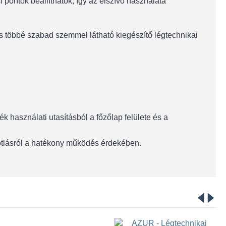
 pontok beállíthatók, így az elszívó használata
ncs többé szabad szemmel látható kiegészítő légtechnikai
 használati utasításból a főzőlap felülete és a
pótlásról a hatékony működés érdekében.