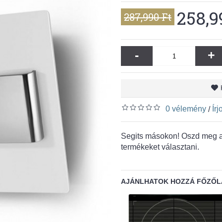
258,9
287,990 Ft
-
+
0 vélemény
Ír
/
Segits másokon! Oszd meg a 
termékeket választani.
AJÁNLHATOK HOZZÁ FŐZŐL