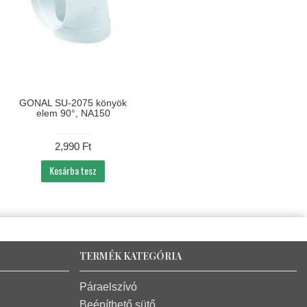
GONAL SU-2075 könyök
elem 90°, NA150
2,990 Ft
Kosárba tesz
TERMÉK KATEGÓRIA
Páraelszívó
Beépíthető sütő