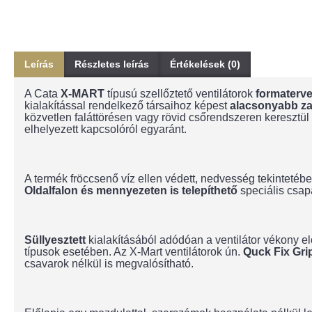
Leírás
Részletes leírás
Értékelések (0)
A Cata
X-MART
típusú szellőztető ventilátorok
formaterve
kialakítással rendelkező társaihoz képest
alacsonyabb za
közvetlen faláttörésen vagy rövid csőrendszeren keresztül 
elhelyezett kapcsolóról egyaránt.
A termék fröccsenő víz ellen védett, nedvesség tekintetébe
Oldalfalon és mennyezeten is telepíthető
speciális csa
Süllyesztett
kialakításából adódóan a ventilátor vékony elő
típusok esetében. Az X-Mart ventilátorok ún.
Quck Fix Gri
csavarok nélkül is megvalósítható.