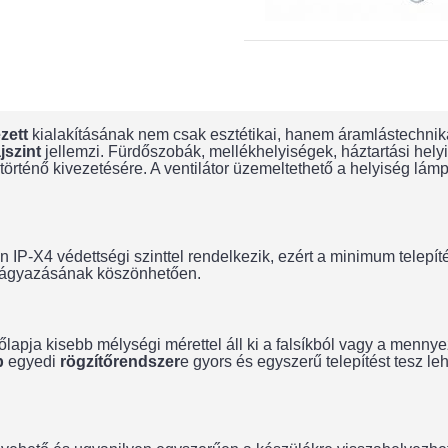
zett
kialakításának nem csak esztétikai, hanem áramlástechnik
jszint
jellemzi. Fürdőszobák, mellékhelyiségek, háztartási helyi
történő kivezetésére. A ventilátor üzemeltethető a helyiség lám
n IP-X4 védettségi szinttel rendelkezik, ezért a minimum telepí
págyazásának köszönhetően.
lapja kisebb mélységi mérettel áll ki a falsíkból vagy a mennyez
p
egyedi
rögzítőrendszer
e gyors és egyszerű telepítést tesz le