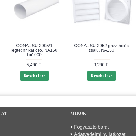
GONAL SU-2005/1
GONAL SU-2052 gravitációs
légtechnikai cső, NA150
zsalu, NA150
L=1000
5,490 Ft
3,290 Ft
Kosárba tesz
Kosárba tesz
LAT
MENÜK
Fogyasztó barát
Adatvédelmi nyilatkozat