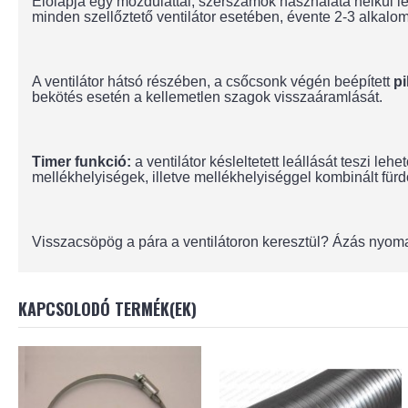
Előlapja egy mozdulattal, szerszámok használata nélkül le
minden szellőztető ventilátor esetében, évente 2-3 alkal
A ventilátor hátsó részében, a csőcsonk végén beépített
pi
bekötés esetén a kellemetlen szagok visszaáramlását.
Timer funkció:
a ventilátor késleltetett leállását teszi le
mellékhelyiségek, illetve mellékhelyiséggel kombinált für
Visszacsöpög a pára a ventilátoron keresztül? Ázás nyoma
KAPCSOLODÓ TERMÉK(EK)