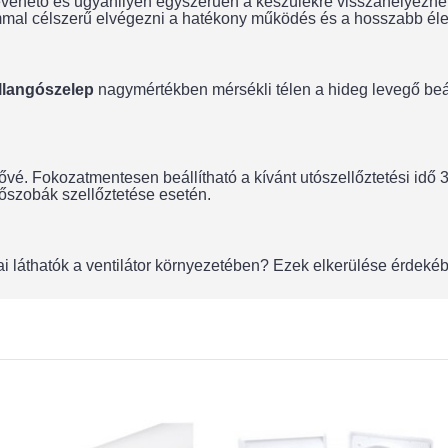
vehető és ugyanilyen egyszerűen a készülékre visszahelyezhető. 
ommal célszerű elvégezni a hatékony működés és a hosszabb él
llangószelep
nagymértékben mérsékli télen a hideg levegő beá
hetővé. Fokozatmentesen beállítható a kívánt utószellőztetési idő 
dőszobák szellőztetése esetén.
i láthatók a ventilátor környezetében? Ezek elkerülése érdeké