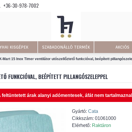
+36-30-978-7002
YHAI KISGÉPEK
SZABADONÁLLÓ TERMÉK
AKCIÓS
-Mart 15 Inox Timer ventilátor utószellőztető funkcióval, beépített pillangószel
TŐ FUNKCIÓVAL, BEÉPÍTETT PILLANGÓSZELEPPEL
 feltüntetett árak alanyi adómentesek, áfát nem tartalmazna
Gyártó:
Cata
Cikkszám:
01061000
Elérhető:
Raktáron