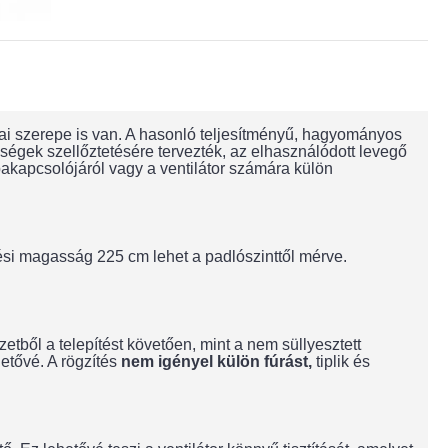
ai szerepe is van. A hasonló teljesítményű, hagyományos
ségek szellőztetésére tervezték, az elhasználódott levegő
pakapcsolójáról vagy a ventilátor számára külön
tési magasság 225 cm lehet a padlószinttől mérve.
etből a telepítést követően, mint a nem süllyesztett
hetővé. A rögzítés
nem igényel külön fúrást,
tiplik és