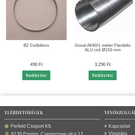
B2 Csőbilincs
Gonal A690/1 méter Flexibilis
ALU cső Ø150 mm
490 Ft
3,290 Ft
Kosárba tesz
Kosárba tesz
ELÉRHETŐSÉGEK
VEVŐSZOLGÁ
Kapcsolat
Perfekt Csoport Kft.
Visszáru
8130 Enying, Cseresznye utca 12.