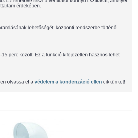
Ez lehetővé teszi a ventilátor könnyű tisztítását, amelyet
ettartam érdekében.
ramlásának lehetőségét, központi rendszerbe történő
3-15 perc között. Ez a funkció kifejezetten hasznos lehet
ben olvassa el a
védelem a kondenzáció ellen
cikkünket!