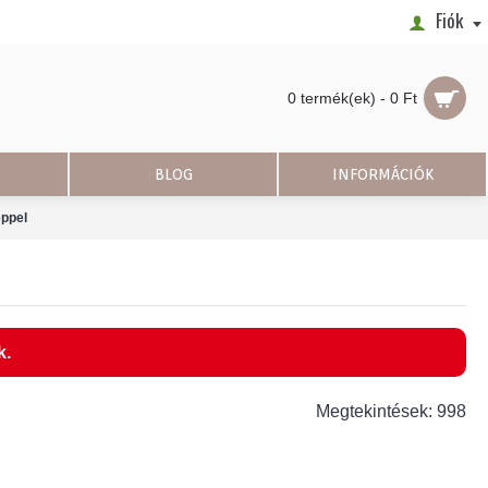
Fiók
0 termék(ek) - 0 Ft
BLOG
INFORMÁCIÓK
eppel
k.
Megtekintések: 998