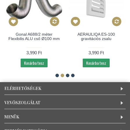
Gonal A688/2 méter
AERAULIQA ES-100
Flexibilis ALU cső Ø100 mm
gravitációs zsalu
3,990 Ft
3,990 Ft
Kosárba tesz
Kosárba tesz
ELÉRHETŐSÉGEK
VEVŐSZOLGÁLAT
MENÜK