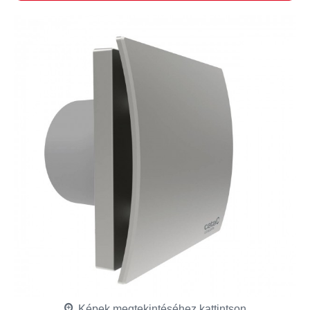
Képek megtekintéséhez kattintson