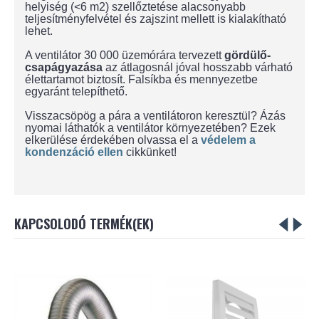
helyiség (<6 m2) szellőztetése alacsonyabb
teljesítményfelvétel és zajszint mellett is kialakítható
lehet.
A ventilátor 30 000 üzemórára tervezett
gördülő-
csapágyazása
az átlagosnál jóval hosszabb várható
élettartamot biztosít. Falsíkba és mennyezetbe
egyaránt telepíthető.
Visszacsöpög a pára a ventilátoron keresztül? Ázás
nyomai láthatók a ventilátor környezetében? Ezek
elkerülése érdekében olvassa el a
védelem a
kondenzáció ellen
cikkünket!
KAPCSOLODÓ TERMÉK(EK)