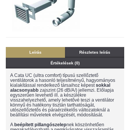
Leírás
Részletes leírás
Értékelések (0)
A Cata UC (ultra comfort) típusú szellőztető
ventilátorok a hasonló teljesítményű, hagyományos
kialakítással rendelkező társaihoz képest
sokkal
alacsonyabb
zajszint (26 dB/A/) jellemzi. Előlapja
egyszerűen levehető ill. a készülékre
visszahelyezhető, amely lehetővé teszi a ventilátor
könnyű és hatékony tisztán tarthatóságát,
utószellőztetős és páraérzékelős változatoknál a
beállítási műveletek elvégzését, módosítását.
A
beépített pillangószelep
nek köszönhetően
megakadályozható a nemkívánatos visszaáramlás,