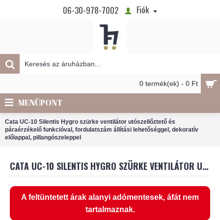
Fiók
06-30-978-7002
0 termék(ek) - 0 Ft
MENÜPONT
Cata UC-10 Silentis Hygro szürke ventilátor utószellőztető és
páraérzékelő funkcióval, fordulatszám állítási lehetőséggel, dekoratív
előlappal, pillangószeleppel
CATA UC-10 SILENTIS HYGRO SZÜRKE VENTILÁTOR UTÓSZELLŐZTETŐ ÉS PÁRAÉRZÉKELŐ FUNKCIÓVAL, FORDULATSZÁM ÁLLÍTÁSI LEHETŐSÉGGEL, DEKORATÍV ELŐLAPPAL, PILLANGÓSZELEPPEL
A feltüntetett árak alanyi adómentesek, áfát nem
tartalmaznak.