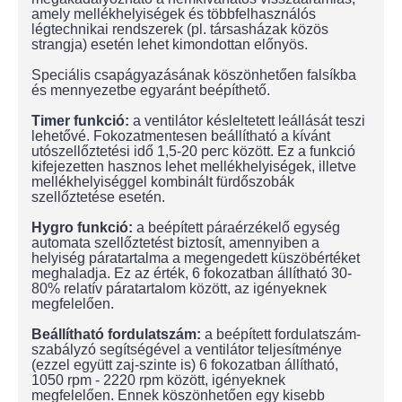
amely mellékhelyiségek és többfelhasználós
légtechnikai rendszerek (pl. társasházak közös
strangja) esetén lehet kimondottan előnyös.
Speciális csapágyazásának köszönhetően falsíkba
és mennyezetbe egyaránt beépíthető.
Timer funkció:
a ventilátor késleltetett leállását teszi
lehetővé. Fokozatmentesen beállítható a kívánt
utószellőztetési idő 1,5-20 perc között. Ez a funkció
kifejezetten hasznos lehet mellékhelyiségek, illetve
mellékhelyiséggel kombinált fürdőszobák
szellőztetése esetén.
Hygro funkció:
a beépített páraérzékelő egység
automata szellőztetést biztosít, amennyiben a
helyiség páratartalma a megengedett küszöbértéket
meghaladja. Ez az érték, 6 fokozatban állítható 30-
80% relatív páratartalom között, az igényeknek
megfelelően.
Beállítható fordulatszám:
a beépített fordulatszám-
szabályzó segítségével a ventilátor teljesítménye
(ezzel együtt zaj-szinte is) 6 fokozatban állítható,
1050 rpm - 2220 rpm között, igényeknek
megfelelően. Ennek köszönhetően egy kisebb