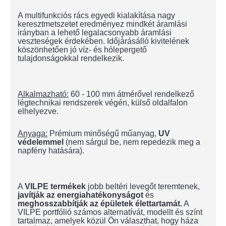
A multifunkciós rács egyedi kialakítása nagy
keresztmetszetet eredményez mindkét áramlási
irányban a lehető legalacsonyabb áramlási
veszteségek érdekében. Időjárásálló kivitelének
köszönhetően jó víz- és hólepergető
tulajdonságokkal rendelkezik.
Alkalmazható:
60 - 100 mm átmérővel rendelkező
légtechnikai rendszerek végén, külső oldalfalon
elhelyezve.
Anyaga:
Prémium minőségű műanyag,
UV
védelemmel
(nem sárgul be, nem repedezik meg a
napfény hatására).
A
VILPE termékek
jobb beltéri levegőt teremtenek,
javítják az energiahatékonyságot
és
meghosszabbítják az épületek élettartamát.
A
VILPE portfólió számos alternatívát, modellt és színt
tartalmaz, amelyek közül Ön választhat, hogy háza