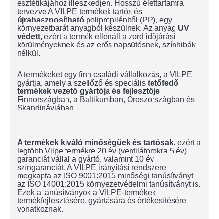
esztétikájához illeszkedjen. Hosszú élettartamra
tervezve A VILPE termékek tartós és
újrahasznosítható
polipropilénből (PP), egy
környezetbarát anyagból készülnek. Az anyag
UV
védett,
ezért a termék ellenáll a zord időjárási
körülményeknek és az erős napsütésnek, színhibák
nélkül.
A termékeket egy finn családi vállalkozás, a VILPE
gyártja, amely a szellőző és speciális
tetőfedő
termékek vezető gyártója és fejlesztője
Finnországban, a Baltikumban, Oroszországban és
Skandináviában.
A termékek kiváló minőségűek és tartósak,
ezért a
legtöbb Vilpe termékre 20 év (ventilátorokra 5 év)
garanciát vállal a gyártó, valamint 10 év
színgaranciát. A VILPE irányítási rendszere
megkapta az ISO 9001:2015 minőségi tanúsítványt
az ISO 14001:2015 környezetvédelmi tanúsítványt is.
Ezek a tanúsítványok a VILPE-termékek
termékfejlesztésére, gyártására és értékesítésére
vonatkoznak.