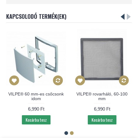
KAPCSOLODÓ TERMÉK(EK)
VILPE® 60 mm-es csőcsonk
VILPE® rovarháló, 60-100
idom
mm
6,990 Ft
6,990 Ft
Kosárba tesz
Kosárba tesz