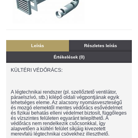
Leírás
Részletes leírás
Értékelések (0)
KÜLTÉRI VÉDŐRÁCS:
A légtechnikai rendszer (pl. szellőztető ventilátor,
páraelszívó, stb.) kilépő oldali végpontjának egyik
lehetséges eleme. Az alacsony nyomásveszteségű
és mozgó elemektől mentes védőrács esővédelmet
és fizikai behatás elleni védelmet biztosít, függőleges
és vízszintes felületen egyaránt telepíthető. A
védőrács nem rendelkezik csőcsonkkal, így
alapvetően a kültéri felület síkjáig kivezetett
merevfalú légtechnikai csövekhez illeszthető.