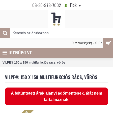
Fiók
06-30-978-7002
0 termék(ek) - 0 Ft
MENÜPONT
VILPE® 150 x 150 multifunkciós rács, vörös
VILPE® 150 X 150 MULTIFUNKCIÓS RÁCS, VÖRÖS
A feltüntetett árak alanyi adómentesek, áfát nem
tartalmaznak.