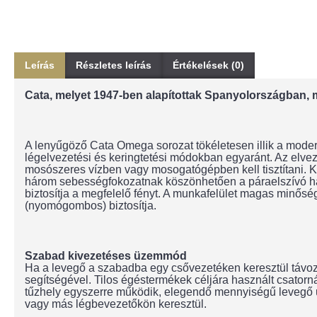
Leírás
Részletes leírás
Értékelések (0)
Cata, melyet 1947-ben alapítottak Spanyolországban, 
A lenyűgöző Cata Omega sorozat tökéletesen illik a moder
légelvezetési és keringtetési módokban egyaránt. Az elvez
mosószeres vízben vagy mosogatógépben kell tisztítani. Ke
három sebességfokozatnak köszönhetően a páraelszívó haté
biztosítja a megfelelő fényt. A munkafelület magas minős
(nyomógombos) biztosítja.
Szabad kivezetéses üzemmód
Ha a levegő a szabadba egy csővezetéken keresztül távoz
segítségével. Tilos égéstermékek céljára használt csato
tűzhely egyszerre működik, elegendő mennyiségű levegő ut
vagy más légbevezetőkön keresztül.