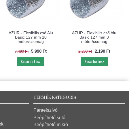
AZUR - Flexibilis cső Alu
AZUR - Flexibilis cső Alu
Basic 127 mm 10
Basic 127 mm 3
méter/csomag
méter/csomag
5,990 Ft
2,190 Ft
7,490 Ft
2,290 Ft
Kosárba tesz
Kosárba tesz
TERMÉK KATEGÓRIA
Páraelszívó
Beépíthető sütő
ek
Beépíthető mikró