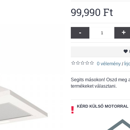
99,990 Ft
-
+
0 vélemény
Ír
/
Segits másokon! Oszd meg a 
termékeket választani.
KÉRD KÜLSŐ MOTORRAL 