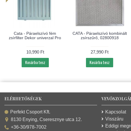
Cata - Páraelszívó fém
CATA - Páraelszívó kombinált
zsírfilter Dekor univerzal Pro
zsírszűrő, 02800918
10,990 Ft
27,990 Ft
Kosárba tesz
Kosárba tesz
ELÉRHETŐSÉGEK
VEVŐSZOLGÁ
Kapcsolat
Perfekt Csoport Kft.
Visszáru
8130 Enying, Cseresznye utca 12.
Eddigi meg
+36-30/978-7002