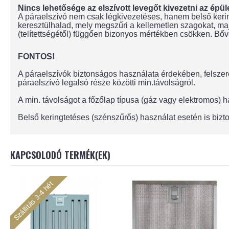
Nincs lehetősége az elszívott levegőt kivezetni az épül
A páraelszívó nem csak légkivezetéses, hanem belső kering
keresztülhalad, mely megszűri a kellemetlen szagokat, maj
(telítettségétől) függően bizonyos mértékben csökken. Bőve
FONTOS!
A páraelszívók biztonságos használata érdekében, felszere
páraelszívó legalsó része közötti min.távolságról.
A min. távolságot a főzőlap típusa (gáz vagy elektromos)
Belső keringtetéses (szénszűrős) használat esetén is bizto
KAPCSOLODÓ TERMÉK(EK)
Szállítás 3-4 hét