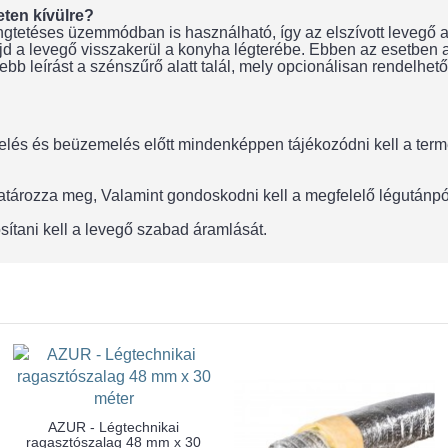
eten kívülre?
tetéses üzemmódban is használható, így az elszívott levegő a 
d a levegő visszakerül a konyha légterébe. Ebben az esetben a 
bb leírást a szénszűrő alatt talál, mely opcionálisan rendelhető
lés és beüzemelés előtt mindenképpen tájékozódni kell a termék
 határozza meg, Valamint gondoskodni kell a megfelelő légután
sítani kell a levegő szabad áramlását.
AZUR - Légtechnikai
ragasztószalag 48 mm x 30