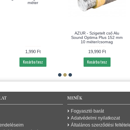
méter
AZUR - Szigetelt cső Alu
Sound Optima Plus 152 mm
10 méter/csomag
1,990 Ft
19,990 Ft
Kosárba tesz
Kosárba tesz
LAT
MENÜK
Fogyasztó barát
Adatvédelmi nyilatkozat
rendeléseim
Általános szerződési feltétel