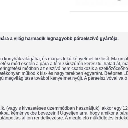
mára a világ harmadik legnagyobb páraelszívó gyártója.
n konyhák világába, és magas fokú kényelmet biztosít. Maximál
etési mód esetén a pára a fém zsírszűrőn keresztül halad át, m
ringtetési módban az elszívó nem csatlakozik a szellőzőcsőhöz
konyan működik kis- és nagy terekben egyaránt. Beépített LED 
égű megvilágítása további kényelmet nyújt. A páraelszívóval v
ik, (vagyis kivezetéses üzemmódban használjuk), akkor egy 120
rnákba, kéményekbe bevezetni! Ügyeljen arra, hogy amikor a pá
ánpótlás álljon rendelkezésre. A megfelelő működtetés érdekébe