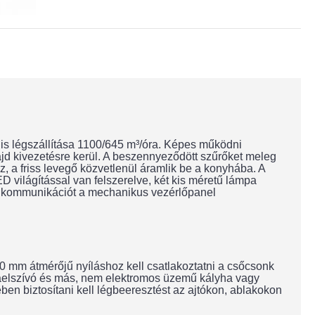
is légszállítása 1100/645 m³/óra. Képes működni
ajd kivezetésre kerül. A beszennyeződött szűrőket meleg
, a friss levegő közvetlenül áramlik be a konyhába. A
világítással van felszerelve, két kis méretű lámpa
aló kommunikációt a mechanikus vezérlőpanel
 mm átmérőjű nyíláshoz kell csatlakoztatni a csőcsonk
raelszívó és más, nem elektromos üzemű kályha vagy
n biztosítani kell légbeeresztést az ajtókon, ablakokon