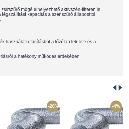
zsírszűrő mögé elhelyezhető aktívszén-filteren is
légszállítási kapacitás a szénszűrő állapotától
.
 használati utasításból a főzőlap felülete és a
pótlásról a hatékony működés érdekében.
-20%
-4%