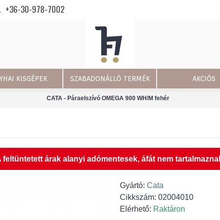
+36-30-978-7002
YHAI KISGÉPEK
SZABADONÁLLÓ TERMÉK
AKCIÓS
CATA - Páraelszívó OMEGA 900 WH/M fehér
 feltüntetett árak alanyi adómentesek, áfát nem tartalmazna
Gyártó:
Cata
Cikkszám:
02004010
Elérhető:
Raktáron