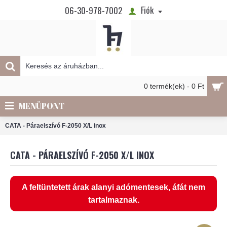
Fiók
06-30-978-7002
0 termék(ek) - 0 Ft
MENÜPONT
CATA - Páraelszívó F-2050 X/L inox
CATA - PÁRAELSZÍVÓ F-2050 X/L INOX
A feltüntetett árak alanyi adómentesek, áfát nem
tartalmaznak.