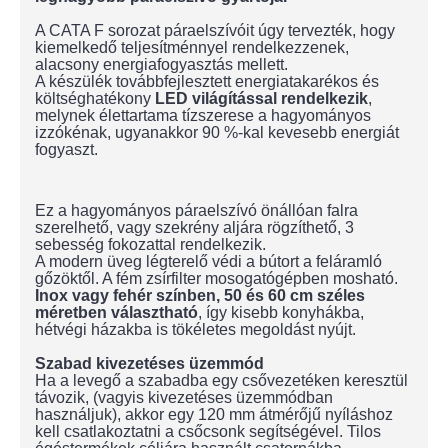
A CATA F sorozat páraelszívóit úgy tervezték, hogy
kiemelkedő teljesítménnyel rendelkezzenek,
alacsony energiafogyasztás mellett.
A készülék továbbfejlesztett energiatakarékos és
költséghatékony
LED világítással rendelkezik
,
melynek élettartama tízszerese a hagyományos
izzókénak, ugyanakkor 90 %-kal kevesebb energiát
fogyaszt.
Ez a hagyományos páraelszívó önállóan falra
szerelhető, vagy szekrény aljára rögzíthető, 3
sebesség fokozattal rendelkezik.
A modern üveg légterelő védi a bútort a feláramló
gőzöktől. A fém zsírfilter mosogatógépben mosható.
Inox vagy fehér színben, 50 és 60 cm széles
méretben választható
, így kisebb konyhákba,
hétvégi házakba is tökéletes megoldást nyújt.
Szabad kivezetéses üzemmód
Ha a levegő a szabadba egy csővezetéken keresztül
távozik, (vagyis kivezetéses üzemmódban
használjuk), akkor egy 120 mm átmérőjű nyíláshoz
kell csatlakoztatni a csőcsonk segítségével. Tilos