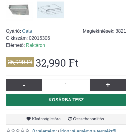
Gyártó:
Cata
Megtekintések: 3821
Cikkszám:
02015306
Elérhető:
Raktáron
32,990 Ft
36,990 Ft
-
+
KOSÁRBA TESZ
Kívánságlistára
Összehasonlítás
0 vélemény
Írjon véleményt a termékről
/