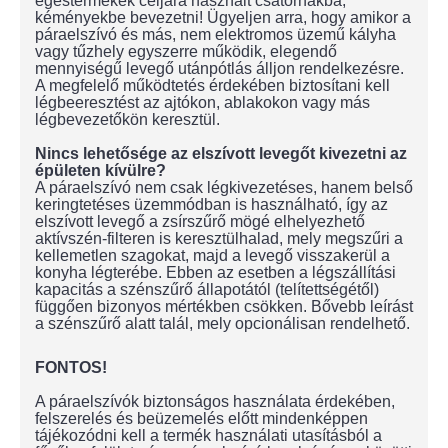
égéstermékek céljára használt csatornákba,
kéményekbe bevezetni! Ügyeljen arra, hogy amikor a
páraelszívó és más, nem elektromos üzemű kályha
vagy tűzhely egyszerre működik, elegendő
mennyiségű levegő utánpótlás álljon rendelkezésre.
A megfelelő működtetés érdekében biztosítani kell
légbeeresztést az ajtókon, ablakokon vagy más
légbevezetőkön keresztül.
Nincs lehetősége az elszívott levegőt kivezetni az
épületen kívülre?
A páraelszívó nem csak légkivezetéses, hanem belső
keringtetéses üzemmódban is használható, így az
elszívott levegő a zsírszűrő mögé elhelyezhető
aktívszén-filteren is keresztülhalad, mely megszűri a
kellemetlen szagokat, majd a levegő visszakerül a
konyha légterébe. Ebben az esetben a légszállítási
kapacitás a szénszűrő állapotától (telítettségétől)
függően bizonyos mértékben csökken. Bővebb leírást
a szénszűrő alatt talál, mely opcionálisan rendelhető.
FONTOS!
A páraelszívók biztonságos használata érdekében,
felszerelés és beüzemelés előtt mindenképpen
tájékozódni kell a termék használati utasításból a