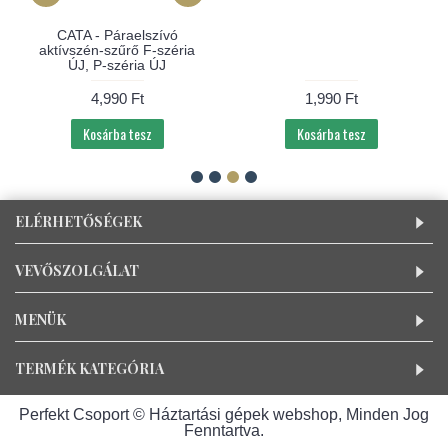
CATA - Páraelszívó
aktívszén-szűrő F-széria
ÚJ, P-széria ÚJ
4,990 Ft
1,990 Ft
Kosárba tesz
Kosárba tesz
ELÉRHETŐSÉGEK
VEVŐSZOLGÁLAT
MENÜK
TERMÉK KATEGÓRIA
Perfekt Csoport © Háztartási gépek webshop, Minden Jog
Fenntartva.