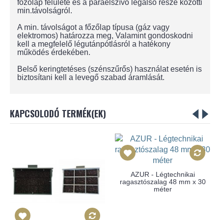
főzőlap felülete és a páraelszívó legalsó része közötti
min.távolságról.
A min. távolságot a főzőlap típusa (gáz vagy
elektromos) határozza meg, Valamint gondoskodni
kell a megfelelő légutánpótlásról a hatékony
működés érdekében.
Belső keringtetéses (szénszűrős) használat esetén is
biztosítani kell a levegő szabad áramlását.
KAPCSOLODÓ TERMÉK(EK)
AZUR - Légtechnikai
ragasztószalag 48 mm x 30
méter