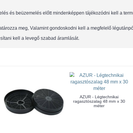
lés és beüzemelés előtt mindenképpen tájékozódni kell a termék
 határozza meg, Valamint gondoskodni kell a megfelelő légután
sítani kell a levegő szabad áramlását.
AZUR - Légtechnikai
ragasztószalag 48 mm x 30
méter