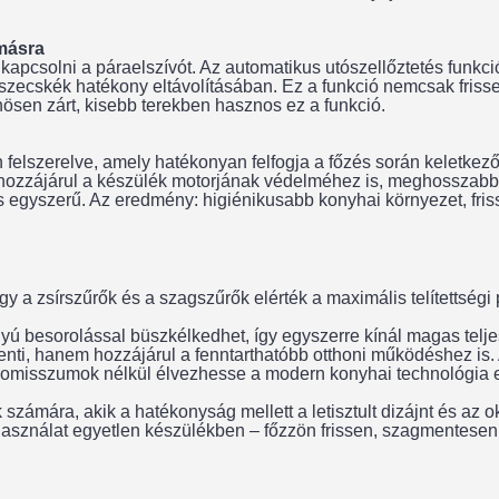
másra
ikapcsolni a páraelszívót. Az automatikus utószellőztetés funkc
részecskék hatékony eltávolításában. Ez a funkció nemcsak fri
ösen zárt, kisebb terekben hasznos ez a funkció.
n felszerelve, amely hatékonyan felfogja a főzés során keletke
 hozzájárul a készülék motorjának védelméhez is, meghosszabbí
és egyszerű. Az eredmény: higiénikusabb konyhai környezet, fri
a zsírszűrők és a szagszűrők elérték a maximális telítettségi po
yú besorolással büszkélkedhet, így egyszerre kínál magas telje
ti, hanem hozzájárul a fenntarthatóbb otthoni működéshez is. 
mpromisszumok nélkül élvezhesse a modern konyhai technológia
zámára, akik a hatékonyság mellett a letisztult dizájnt és az ok
használat egyetlen készülékben – főzzön frissen, szagmentese