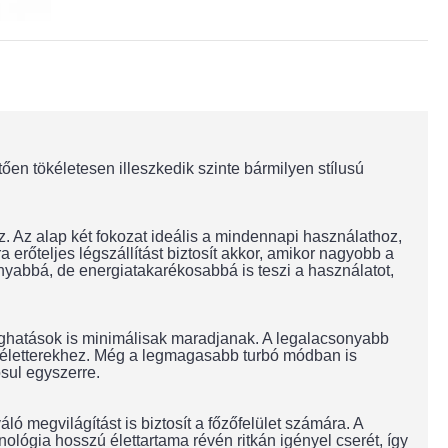
en tökéletesen illeszkedik szinte bármilyen stílusú
z. Az alap két fokozat ideális a mindennapi használathoz,
rőteljes légszállítást biztosít akkor, amikor nagyobb a
yabbá, de energiatakarékosabbá is teszi a használatot,
anghatások is minimálisak maradjanak. A legalacsonyabb
hás életterekhez. Még a legmagasabb turbó módban is
sul egyszerre.
 megvilágítást is biztosít a főzőfelület számára. A
ológia hosszú élettartama révén ritkán igényel cserét, így