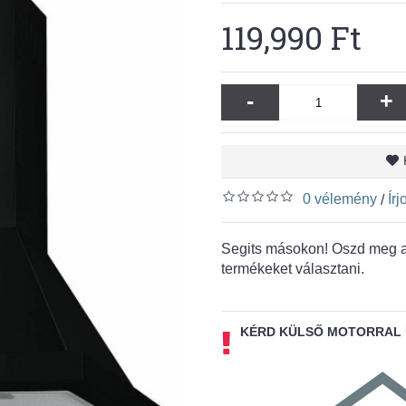
119,990 Ft
-
+
0 vélemény
Ír
/
Segits másokon! Oszd meg a 
termékeket választani.
KÉRD KÜLSŐ MOTORRAL 