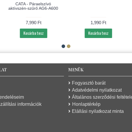
CATA - Páraelszívó
aktívszén-szűrő AG6-A600
7,990 Ft
1,990 Ft
Kosárba tesz
Kosárba tesz
LAT
MENÜK
Fogyasztó barát
Adatvédelmi nyilatkozat
rendeléseim
Általános szerződési feltétel
zállítási információk
Honlaptérkép
Elállási nyilatkozat minta