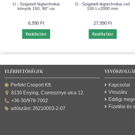
U - Szigetelt légtechnikai
U - Szigetelt légtechnikai cső
könyök 150; 90°-os
150 L=2000 mm
6,990 Ft
27,990 Ft
Kosárba tesz
Kosárba tesz
ELÉRHETŐSÉGEK
VEVŐSZOLGÁ
Kapcsolat
Perfekt Csoport Kft.
Visszáru
8130 Enying, Cseresznye utca 12.
Eddigi meg
+36-30/978-7002
Fizetési és s
adószám: 26210003-2-07