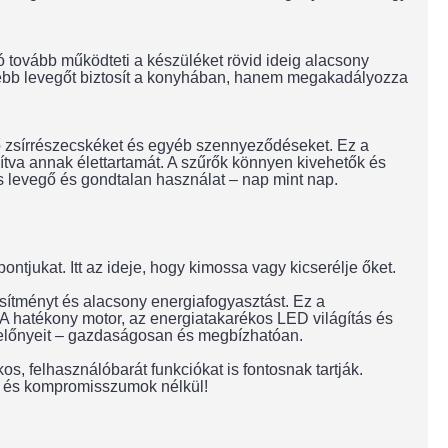
ió tovább működteti a készüléket rövid ideig alacsony
ssebb levegőt biztosít a konyhában, hanem megakadályozza
ző zsírrészecskéket és egyéb szennyeződéseket. Ez a
tva annak élettartamát. A szűrők könnyen kivehetők és
ss levegő és gondtalan használat – nap mint nap.
ntjukat. Itt az ideje, hogy kimossa vagy kicserélje őket.
sítményt és alacsony energiafogyasztást. Ez a
A hatékony motor, az energiatakarékos LED világítás és
 előnyeit – gazdaságosan és megbízhatóan.
os, felhasználóbarát funkciókat is fontosnak tartják.
n és kompromisszumok nélkül!