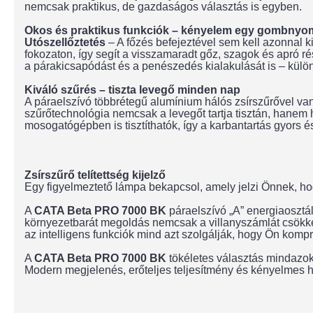
nemcsak praktikus, de gazdaságos választás is egyben.
Okos és praktikus funkciók – kényelem egy gombnyo
Utószellőztetés
– A főzés befejeztével sem kell azonnal k
fokozaton, így segít a visszamaradt gőz, szagok és apró 
a párakicsapódást és a penészedés kialakulását is – külön
Kiváló szűrés – tiszta levegő minden nap
A páraelszívó többrétegű alumínium hálós zsírszűrővel va
szűrőtechnológia nemcsak a levegőt tartja tisztán, hanem
mosogatógépben is tisztíthatók, így a karbantartás gyors 
Zsírszűrő telítettség kijelző
Egy figyelmeztető lámpa bekapcsol, amely jelzi Önnek, hogy 
A
CATA Beta PRO 7000 BK
páraelszívó „A” energiaosztál
környezetbarát megoldás nemcsak a villanyszámlát csökken
az intelligens funkciók mind azt szolgálják, hogy Ön ko
A
CATA Beta PRO 7000 BK
tökéletes választás mindazok s
Modern megjelenés, erőteljes teljesítmény és kényelmes 