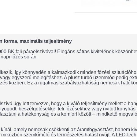
 forma, maximális teljesítmény
0 BK fali páraelszívóval! Elegáns sátras kivitelének köszönhető
nnapi főzés során.
elkezik, így könnyedén alkalmazkodik minden főzési szituációho
agy egyszerű melegítéshez. A plusz turbó üzemmód pedig extra e
llezés közben. Ez a rugalmas szabályozhatóság nemcsak hatékon
ívó úgy lett tervezve, hogy a kiváló teljesítmény mellett a h
s a nyugodt, beszélgetésekkel teli főzésekhez vagy nyitott kony
asztani a hatékonyság és a komfort között – mindkettő megvaló
nál, amely nemcsak csökkenti az áramfogyasztást, hanem kiváló
t, miközben szemkímélő és természetes hatást nyújt. A LED-techn