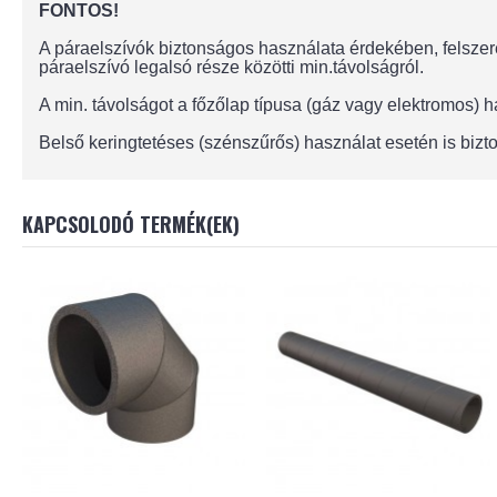
FONTOS!
A páraelszívók biztonságos használata érdekében, felszere
páraelszívó legalsó része közötti min.távolságról.
A min. távolságot a főzőlap típusa (gáz vagy elektromos)
Belső keringtetéses (szénszűrős) használat esetén is bizto
KAPCSOLODÓ TERMÉK(EK)