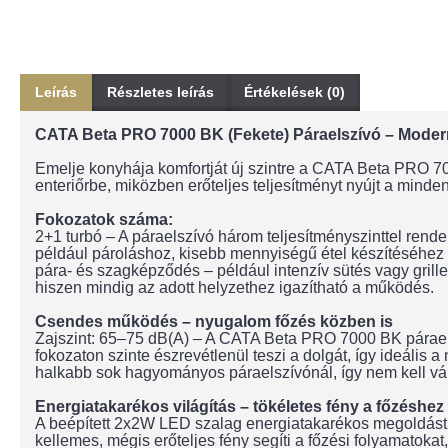
Leírás
Részletes leírás
Értékelések (0)
CATA Beta PRO 7000 BK (Fekete) Páraelszívó – Modern
Emelje konyhája komfortját új szintre a CATA Beta PRO 700
enteriőrbe, miközben erőteljes teljesítményt nyújt a minde
Fokozatok száma:
2+1 turbó – A páraelszívó három teljesítményszinttel rend
például pároláshoz, kisebb mennyiségű étel készítéséhez v
pára- és szagképződés – például intenzív sütés vagy gri
hiszen mindig az adott helyzethez igazítható a működés.
Csendes működés – nyugalom főzés közben is
Zajszint: 65–75 dB(A) – A CATA Beta PRO 7000 BK páraelsz
fokozaton szinte észrevétlenül teszi a dolgát, így ideáli
halkabb sok hagyományos páraelszívónál, így nem kell vál
Energiatakarékos világítás – tökéletes fény a főzéshez
A beépített 2x2W LED szalag energiatakarékos megoldást kí
kellemes, mégis erőteljes fény segíti a főzési folyamatoka