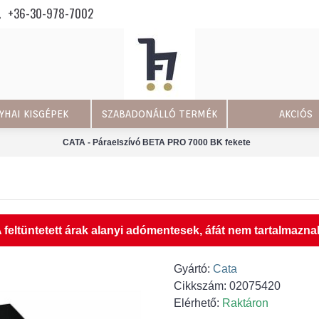
+36-30-978-7002
YHAI KISGÉPEK
SZABADONÁLLÓ TERMÉK
AKCIÓS
CATA - Páraelszívó BETA PRO 7000 BK fekete
 feltüntetett árak alanyi adómentesek, áfát nem tartalmazna
Gyártó:
Cata
Cikkszám:
02075420
Elérhető:
Raktáron