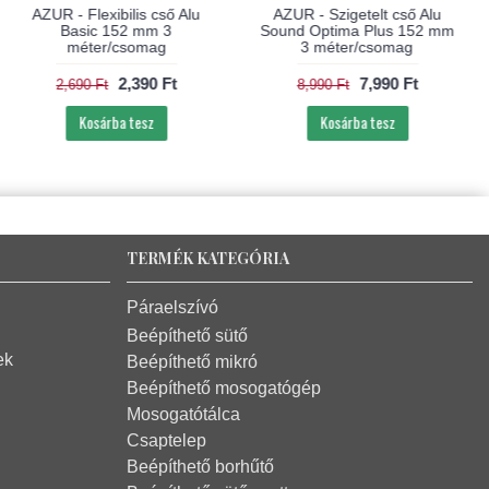
AZUR - Flexibilis cső Alu
AZUR - Szigetelt cső Alu
Basic 152 mm 3
Sound Optima Plus 152 mm
méter/csomag
3 méter/csomag
2,390 Ft
7,990 Ft
2,690 Ft
8,990 Ft
Kosárba tesz
Kosárba tesz
TERMÉK KATEGÓRIA
Páraelszívó
Beépíthető sütő
ek
Beépíthető mikró
Beépíthető mosogatógép
Mosogatótálca
Csaptelep
Beépíthető borhűtő