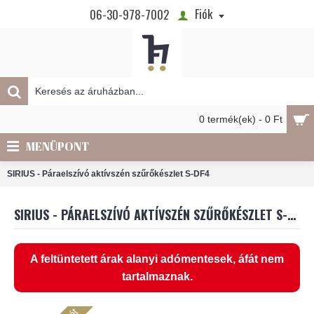
Fiók
06-30-978-7002
0 termék(ek) - 0 Ft
MENÜPONT
SIRIUS - Páraelszívó aktívszén szűrőkészlet S-DF4
SIRIUS - PÁRAELSZÍVÓ AKTÍVSZÉN SZŰRŐKÉSZLET S-DF4
A feltüntetett árak alanyi adómentesek, áfát nem
tartalmaznak.