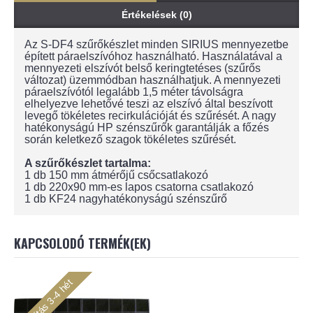
Értékelések (0)
Az S-DF4 szűrőkészlet minden SIRIUS mennyezetbe
épített páraelszívóhoz használható. Használatával a
mennyezeti elszívót belső keringtetéses (szűrős
változat) üzemmódban használhatjuk. A mennyezeti
páraelszívótól legalább 1,5 méter távolságra
elhelyezve lehetővé teszi az elszívó által beszívott
levegő tökéletes recirkulációját és szűrését. A nagy
hatékonyságú HP szénszűrők garantálják a főzés
során keletkező szagok tökéletes szűrését.
A szűrőkészlet tartalma:
1 db 150 mm átmérőjű csőcsatlakozó
1 db 220x90 mm-es lapos csatorna csatlakozó
1 db KF24 nagyhatékonyságú szénszűrő
KAPCSOLODÓ TERMÉK(EK)
Szállítás 3-4 hét