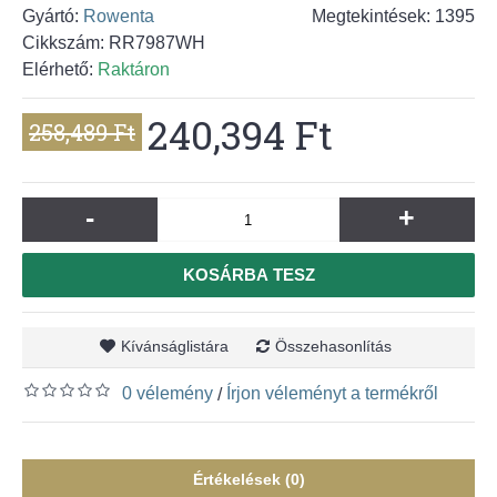
Gyártó:
Rowenta
Megtekintések: 1395
Cikkszám:
RR7987WH
Elérhető:
Raktáron
240,394 Ft
258,489 Ft
-
+
KOSÁRBA TESZ
Kívánságlistára
Összehasonlítás
0 vélemény
Írjon véleményt a termékről
/
Értékelések (0)