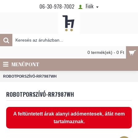
Fiók
06-30-978-7002
0 termék(ek) - 0 Ft
MENÜPONT
ROBOTPORSZÍVÓ-RR7987WH
ROBOTPORSZÍVÓ-RR7987WH
A feltüntetett árak alanyi adómentesek, áfát nem
tartalmaznak.