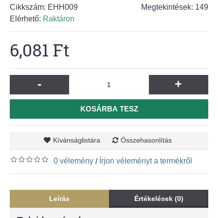
Cikkszám:
EHH009
Megtekintések: 149
Elérhető:
Raktáron
6,081 Ft
-
+
KOSÁRBA TESZ
Kívánságlistára
Összehasonlítás
0 vélemény
Írjon véleményt a termékről
/
Leírás
Értékelések (0)