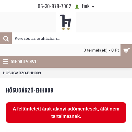
Fiók
06-30-978-7002
0 termék(ek) - 0 Ft
MENÜPONT
HŐSUGÁRZÓ-EHH009
HŐSUGÁRZÓ-EHH009
A feltüntetett árak alanyi adómentesek, áfát nem
tartalmaznak.