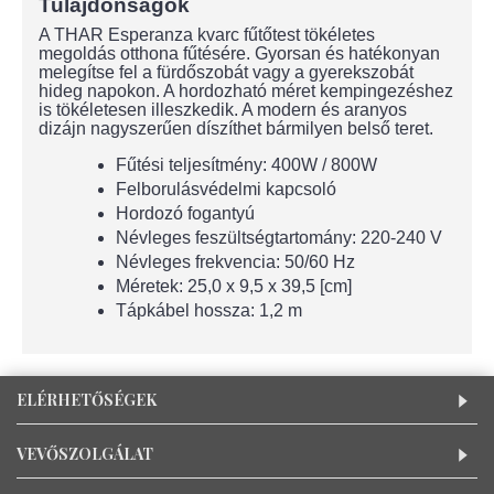
Tulajdonságok
A THAR Esperanza kvarc fűtőtest tökéletes
megoldás otthona fűtésére. Gyorsan és hatékonyan
melegítse fel a fürdőszobát vagy a gyerekszobát
hideg napokon. A hordozható méret kempingezéshez
is tökéletesen illeszkedik. A modern és aranyos
dizájn nagyszerűen díszíthet bármilyen belső teret.
Fűtési teljesítmény: 400W / 800W
Felborulásvédelmi kapcsoló
Hordozó fogantyú
Névleges feszültségtartomány: 220-240 V
Névleges frekvencia: 50/60 Hz
Méretek: 25,0 x 9,5 x 39,5 [cm]
Tápkábel hossza: 1,2 m
ELÉRHETŐSÉGEK
VEVŐSZOLGÁLAT