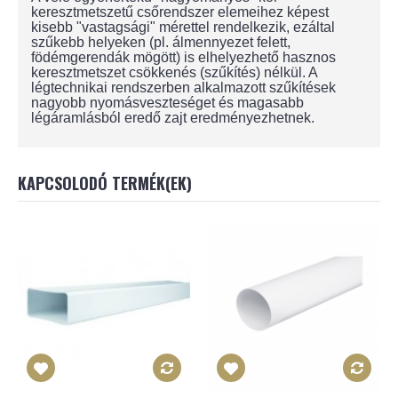
keresztmetszetű csőrendszer elemeihez képest
kisebb "vastagsági" mérettel rendelkezik, ezáltal
szűkebb helyeken (pl. álmennyezet felett,
födémgerendák mögött) is elhelyezhető hasznos
keresztmetszet csökkenés (szűkítés) nélkül. A
légtechnikai rendszerben alkalmazott szűkítések
nagyobb nyomásveszteséget és magasabb
légáramlásból eredő zajt eredményezhetnek.
KAPCSOLODÓ TERMÉK(EK)