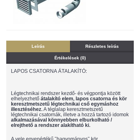
Leírás
Részletes leírás
Értékelések (0)
LAPOS CSATORNA ÁTALAKÍTÓ:
Légtechnikai rendszer kezdő- és végpontja között
elhelyezhető
átalakító elem, lapos csatorna és kör
keresztmetszetű légtechnikai cső egymáshoz
illesztéséhez.
A téglalap keresztmetszetű
légtechnikai csatornák, illetve a hozzá tartozó idomok
alkalmazásával könnyebben elburkolható /
elrejthető a rendszer alakítható ki.
A vele egyenértékű "hagyományos" kör