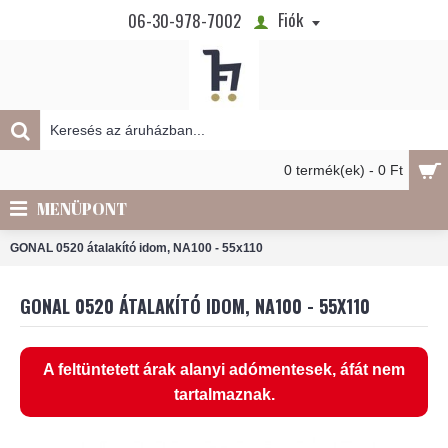
Fiók
06-30-978-7002
0 termék(ek) - 0 Ft
MENÜPONT
GONAL 0520 átalakító idom, NA100 - 55x110
GONAL 0520 ÁTALAKÍTÓ IDOM, NA100 - 55X110
A feltüntetett árak alanyi adómentesek, áfát nem
tartalmaznak.