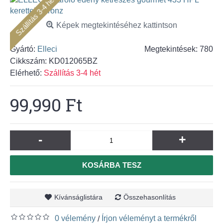
Szállítás 3-4 hét
Képek megtekintéséhez kattintson
Gyártó:
Elleci
Megtekintések: 780
Cikkszám:
KD012065BZ
Elérhető:
Szállítás 3-4 hét
99,990 Ft
-
+
KOSÁRBA TESZ
Kívánságlistára
Összehasonlítás
0 vélemény
Írjon véleményt a termékről
/