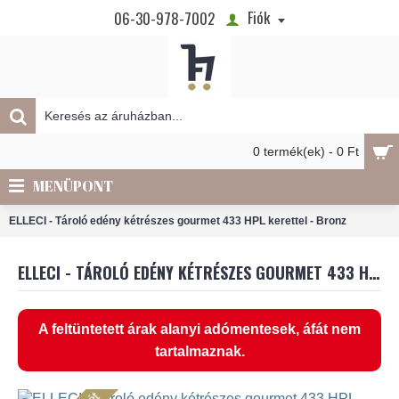
Fiók
06-30-978-7002
0 termék(ek) - 0 Ft
MENÜPONT
ELLECI - Tároló edény kétrészes gourmet 433 HPL kerettel - Bronz
ELLECI - TÁROLÓ EDÉNY KÉTRÉSZES GOURMET 433 HPL KERETTEL - BRONZ
A feltüntetett árak alanyi adómentesek, áfát nem
tartalmaznak.