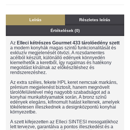
Leírás
Részletes leírás
Értékelések (0)
Az
Elleci kétrészes Gourmet 433 tárolóedény szett
a modern konyhák magas szintű funkcionalitását és
exkluzív megjelenését ötvözi. A rozsdamentes
acélból készült, különálló edények könnyedén
kiemelhetők a keretből, így rugalmas és hatékony
megoldást kínálnak az előkészítéshez és
rendszerezéshez.
Az extra széles, fekete HPL keret nemcsak markáns,
prémium megjelenést biztosít, hanem megnövelt
tárolófelületével még nagyobb szabadságot ad a
konyhai munkafolyamatok során. A bronz színű
edények elegáns, kifinomult hatást keltenek, amelyek
tökéletesen illeszkednek a designközpontú konyhai
környezetbe.
A szett kifejezetten az Elleci SINTESI mosogatókhoz
lett tervezve, garantálva a pontos illeszkedést és a