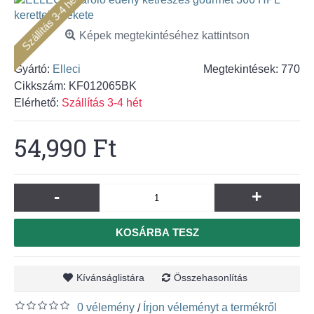
Szállítás 3-4 hét
Képek megtekintéséhez kattintson
Gyártó:
Elleci
Megtekintések: 770
Cikkszám:
KF012065BK
Elérhető:
Szállítás 3-4 hét
54,990 Ft
-
+
KOSÁRBA TESZ
Kívánságlistára
Összehasonlítás
0 vélemény
Írjon véleményt a termékről
/