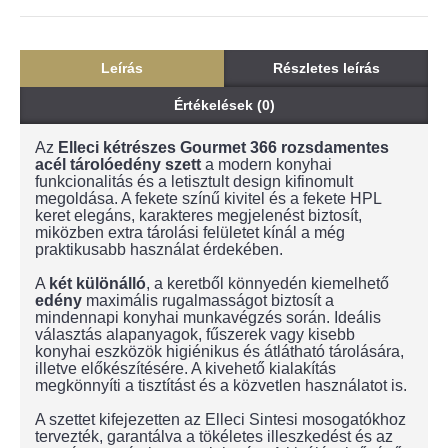
Leírás
Részletes leírás
Értékelések (0)
Az
Elleci kétrészes Gourmet 366 rozsdamentes
acél tárolóedény szett
a modern konyhai
funkcionalitás és a letisztult design kifinomult
megoldása. A fekete színű kivitel és a fekete HPL
keret elegáns, karakteres megjelenést biztosít,
miközben extra tárolási felületet kínál a még
praktikusabb használat érdekében.
A
két különálló
, a keretből könnyedén kiemelhető
edény
maximális rugalmasságot biztosít a
mindennapi konyhai munkavégzés során. Ideális
választás alapanyagok, fűszerek vagy kisebb
konyhai eszközök higiénikus és átlátható tárolására,
illetve előkészítésére. A kivehető kialakítás
megkönnyíti a tisztítást és a közvetlen használatot is.
A szettet kifejezetten az Elleci Sintesi mosogatókhoz
tervezték, garantálva a tökéletes illeszkedést és az