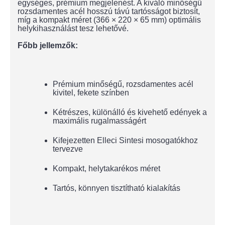
egységes, prémium megjelenést. A kiváló minőségű
rozsdamentes acél hosszú távú tartósságot biztosít,
míg a kompakt méret (366 × 220 × 65 mm) optimális
helykihasználást tesz lehetővé.
Főbb jellemzők:
Prémium minőségű, rozsdamentes acél
kivitel, fekete színben
Kétrészes, különálló és kivehető edények a
maximális rugalmasságért
Kifejezetten Elleci Sintesi mosogatókhoz
tervezve
Kompakt, helytakarékos méret
Tartós, könnyen tisztítható kialakítás