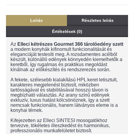
Leírás
Részletes leírás
Értékelések (0)
Az
Elleci kétrészes Gourmet 366 tárolóedény szett
a modern konyhák kifinomult funkcionalitását és
eleganciáját testesíti meg. A rozsdamentes acélból
készült, különálló edények könnyedén kiemelhetők a
keretből, így rugalmas és praktikus megoldást
kínálnak az előkészítés és rendszerezés során.
A fekete, szélesebb kialakítású HPL keret letisztult,
karakteres megjelenést biztosít, miközben
tartósságával és stabilitásával hosszú távon is
megbízható választás. Az arany színű edények
exkluzív, luxus hatást kölcsönöznek, így a szett
nemcsak funkcionális, hanem látványos eleme is a
konyhai térnek.
Kifejezetten az Elleci SINTESI mosogatókhoz
tervezve, tökéletes illeszkedést és harmonikus,
professzionális munkafelületet biztosít.