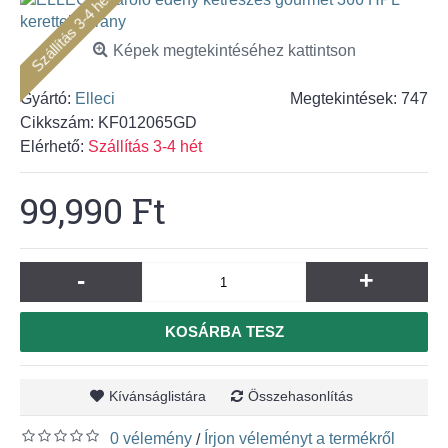
Szállítás 3-4 hét
Képek megtekintéséhez kattintson
Gyártó:
Elleci
Megtekintések: 747
Cikkszám:
KF012065GD
Elérhető:
Szállítás 3-4 hét
99,990 Ft
-
+
KOSÁRBA TESZ
Kívánságlistára
Összehasonlítás
0 vélemény
Írjon véleményt a termékről
/