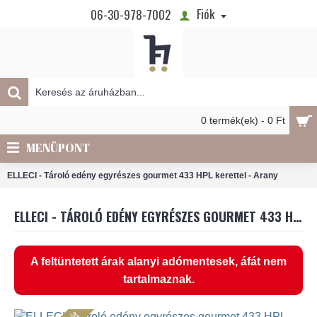
Fiók
06-30-978-7002
0 termék(ek) - 0 Ft
MENÜPONT
ELLECI - Tároló edény egyrészes gourmet 433 HPL kerettel - Arany
ELLECI - TÁROLÓ EDÉNY EGYRÉSZES GOURMET 433 HPL KERETTEL - ARANY
A feltüntetett árak alanyi adómentesek, áfát nem
tartalmaznak.