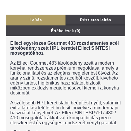
Leírás
Részletes leírás
Értékelések (0)
Elleci egyrészes Gourmet 433 rozsdamentes acél
tárolóedény szett HPL kerettel Elleci SINTESI
mosogatókhoz
Az Elleci Gourmet 433 tárolóedény szett a modern
konyhai rendszerezés prémium megoldása, amely a
funkcionalitást és az elegáns megjelenést ötvözi. Az
arany színű, rozsdamentes acélból készült, kivehető
edény tartós, higiénikus használatot biztosít,
miközben exkluzív megjelenésével kiemeli a konyha
designját.
A szélesebb HPL keret stabil beépítést nyújt, valamint
extra tárolási felületet biztosít, növelve a mindennapi
használat kényelmét. Az Elleci SINTESI 510 / 480 /
410 mosogatótálcákkal való kompatibilitás precíz
illeszkedést és egységes rendszerélményt garantál.