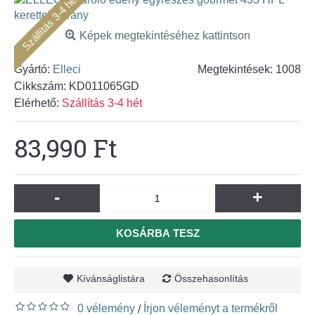
Szállítás 3-4 hét
Képek megtekintéséhez kattintson
Gyártó:
Elleci
Megtekintések: 1008
Cikkszám:
KD011065GD
Elérhető:
Szállítás 3-4 hét
83,990 Ft
-
+
KOSÁRBA TESZ
Kívánságlistára
Összehasonlítás
0 vélemény
Írjon véleményt a termékről
/