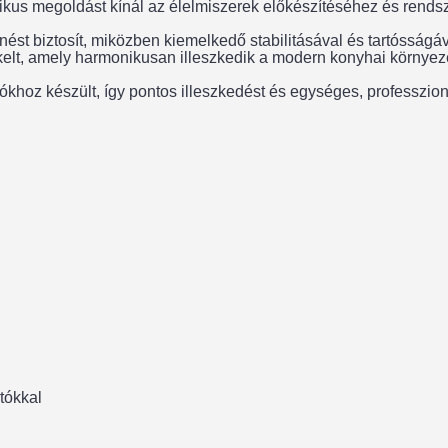
tikus megoldást kínál az élelmiszerek előkészítéséhez és ren
nést biztosít, miközben kiemelkedő stabilitásával és tartósságá
 kelt, amely harmonikusan illeszkedik a modern konyhai környez
khoz készült, így pontos illeszkedést és egységes, professzioná
tókkal