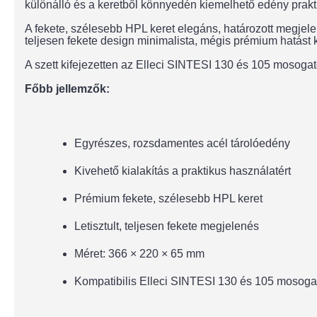
különálló és a keretből könnyedén kiemelhető edény prak
A fekete, szélesebb HPL keret elegáns, határozott megjele
teljesen fekete design minimalista, mégis prémium hatást
A szett kifejezetten az Elleci SINTESI 130 és 105 mosogató
Főbb jellemzők:
Egyrészes, rozsdamentes acél tárolóedény
Kivehető kialakítás a praktikus használatért
Prémium fekete, szélesebb HPL keret
Letisztult, teljesen fekete megjelenés
Méret: 366 × 220 × 65 mm
Kompatibilis Elleci SINTESI 130 és 105 mosoga