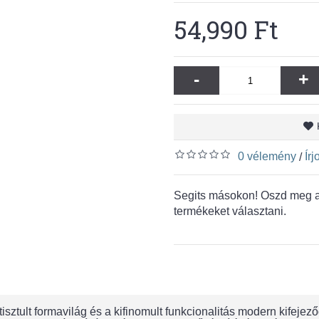
54,990 Ft
-
+
0 vélemény
Ír
/
Segits másokon! Oszd meg a 
termékeket választani.
tisztult formavilág és a kifinomult funkcionalitás modern kife