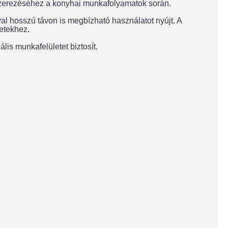
dszerezéséhez a konyhai munkafolyamatok során.
val hosszú távon is megbízható használatot nyújt. A
etekhez.
lis munkafelületet biztosít.