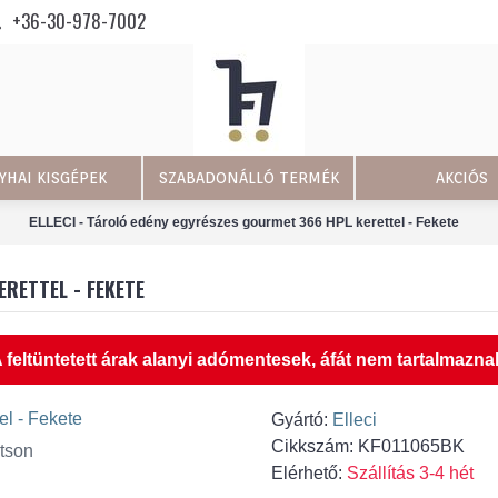
+36-30-978-7002
YHAI KISGÉPEK
SZABADONÁLLÓ TERMÉK
AKCIÓS
ELLECI - Tároló edény egyrészes gourmet 366 HPL kerettel - Fekete
ERETTEL - FEKETE
 feltüntetett árak alanyi adómentesek, áfát nem tartalmazna
Gyártó:
Elleci
Cikkszám:
KF011065BK
tson
Elérhető:
Szállítás 3-4 hét