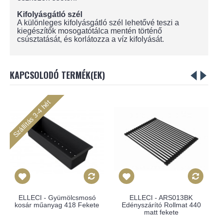
Kifolyásgátló szél
A különleges kifolyásgátló szél lehetővé teszi a
kiegészítők mosogatótálca mentén történő
csúsztatását, és korlátozza a víz kifolyását.
KAPCSOLODÓ TERMÉK(EK)
Szállítás 3-4 hét
ELLECI - Gyümölcsmosó
ELLECI - ARS013BK
kosár műanyag 418 Fekete
Edényszárító Rollmat 440
matt fekete