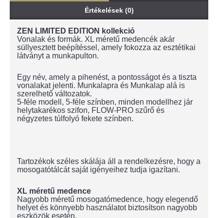
Értékelések (0)
ZEN LIMITED EDITION kollekció
Vonalak és formák. XL méretű medencék akár
süllyesztett beépítéssel, amely fokozza az esztétikai
látványt a munkapulton.
Egy név, amely a pihenést, a pontosságot és a tiszta
vonalakat jelenti. Munkalapra és Munkalap alá is
szerelhető változatok.
5-féle modell, 5-féle színben, minden modellhez jár
helytakarékos szifon, FLOW-PRO szűrő és
négyzetes túlfolyó fekete színben.
Tartozékok széles skálája áll a rendelkezésre, hogy a
mosogatótálcát saját igényeihez tudja igazítani.
XL méretű medence
Nagyobb méretű mosogatómedence, hogy elegendő
helyet és könnyebb használatot biztosítson nagyobb
eszközök esetén.