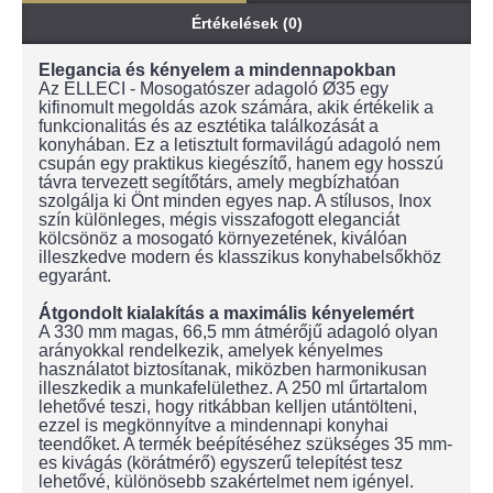
Értékelések (0)
Elegancia és kényelem a mindennapokban
Az ELLECI - Mosogatószer adagoló Ø35 egy
kifinomult megoldás azok számára, akik értékelik a
funkcionalitás és az esztétika találkozását a
konyhában. Ez a letisztult formavilágú adagoló nem
csupán egy praktikus kiegészítő, hanem egy hosszú
távra tervezett segítőtárs, amely megbízhatóan
szolgálja ki Önt minden egyes nap. A stílusos, Inox
szín különleges, mégis visszafogott eleganciát
kölcsönöz a mosogató környezetének, kiválóan
illeszkedve modern és klasszikus konyhabelsőkhöz
egyaránt.
Átgondolt kialakítás a maximális kényelemért
A 330 mm magas, 66,5 mm átmérőjű adagoló olyan
arányokkal rendelkezik, amelyek kényelmes
használatot biztosítanak, miközben harmonikusan
illeszkedik a munkafelülethez. A 250 ml űrtartalom
lehetővé teszi, hogy ritkábban kelljen utántölteni,
ezzel is megkönnyítve a mindennapi konyhai
teendőket. A termék beépítéséhez szükséges 35 mm-
es kivágás (körátmérő) egyszerű telepítést tesz
lehetővé, különösebb szakértelmet nem igényel.