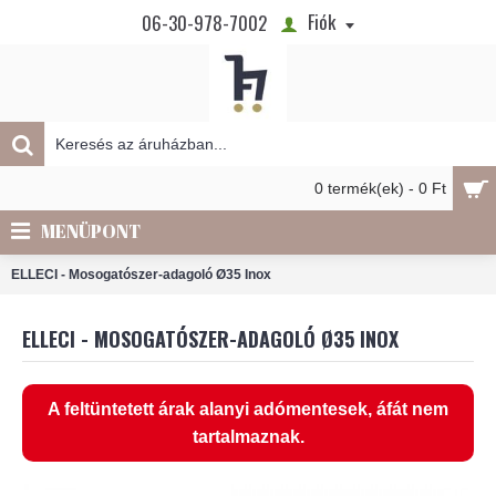
Fiók
06-30-978-7002
0 termék(ek) - 0 Ft
MENÜPONT
ELLECI - Mosogatószer-adagoló Ø35 Inox
ELLECI - MOSOGATÓSZER-ADAGOLÓ Ø35 INOX
A feltüntetett árak alanyi adómentesek, áfát nem
tartalmaznak.