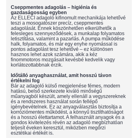
Cseppmentes adagolás – higiénia és
gazdaságosság egyben
Az ELLECI adagoló kifinomult mechanikája lehetővé
teszi a mosogatószer precíz, cseppmentes
adagolását. Ennek köszönhetően elkerülhetők a
felesleges szennyeződések, a munkalap folyamatos
letisztítása, valamint a pazarlás. A pumpa működése
halk, folyamatos, és már egy enyhe nyomással is
pontos adagolást tesz lehetővé – ez különösen
hasznos lehet azok számára, akik a kéz
finommotoros mozgásait kevésbé kedvelik vagy
korlátozottabbnak érzik.
Időtálló anyaghasználat, amit hosszú távon
értékelni fog
Bár az adagoló külső megjelenése fémes, modern
hatású, belső szerkezete kiváló minőségű
műanyagból készült, amely ellenáll a vegyszereknek
és a rendszeres használat során fellépő
igénybevételnek. Ez az anyagválasztás biztosítja a
korróziómentes működést, a könnyű tisztíthatóságot
és a hosszú élettartamot. A felhasznált anyagok és a
gondos kivitelezés révén az adagoló megbízhatóan
teljesít éveken keresztül, miközben megőrzi
esztétikai értékét is.