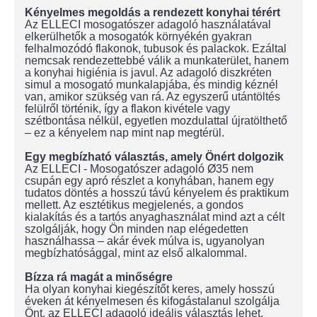
Kényelmes megoldás a rendezett konyhai térért
Az ELLECI mosogatószer adagoló használatával
elkerülhetők a mosogatók környékén gyakran
felhalmozódó flakonok, tubusok és palackok. Ezáltal
nemcsak rendezettebbé válik a munkaterület, hanem
a konyhai higiénia is javul. Az adagoló diszkréten
simul a mosogató munkalapjába, és mindig kéznél
van, amikor szükség van rá. Az egyszerű utántöltés
felülről történik, így a flakon kivétele vagy
szétbontása nélkül, egyetlen mozdulattal újratölthető
– ez a kényelem nap mint nap megtérül.
Egy megbízható választás, amely Önért dolgozik
Az ELLECI - Mosogatószer adagoló Ø35 nem
csupán egy apró részlet a konyhában, hanem egy
tudatos döntés a hosszú távú kényelem és praktikum
mellett. Az esztétikus megjelenés, a gondos
kialakítás és a tartós anyaghasználat mind azt a célt
szolgálják, hogy Ön minden nap elégedetten
használhassa – akár évek múlva is, ugyanolyan
megbízhatósággal, mint az első alkalommal.
Bízza rá magát a minőségre
Ha olyan konyhai kiegészítőt keres, amely hosszú
éveken át kényelmesen és kifogástalanul szolgálja
Önt, az ELLECI adagoló ideális választás lehet.