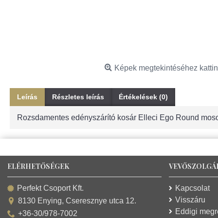
Képek megtekintéséhez kattin
Leírás
Részletes leírás
Értékelések (0)
Rozsdamentes edényszárító kosár Elleci Ego Round mos
ELÉRHETŐSÉGEK
VEVŐSZOLGÁ
Kapcsolat
Perfekt Csoport Kft.
Visszáru
8130 Enying, Cseresznye utca 12.
Eddigi meg
+36-30/978-7002