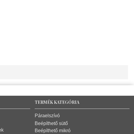
TERMÉK KATEGÓRIA
Páraelszívó
Beépíthető sütő
ek
Beépíthető mikró