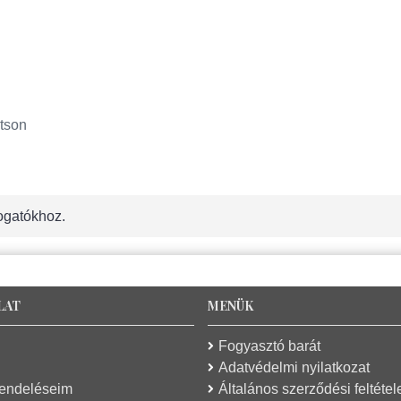
tson
ogatókhoz.
LAT
MENÜK
Fogyasztó barát
Adatvédelmi nyilatkozat
rendeléseim
Általános szerződési feltétel