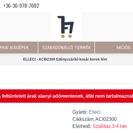
+36-30-978-7002
YHAI KISGÉPEK
SZABADONÁLLÓ TERMÉK
AKCIÓS
ELLECI - ACI02300 Edényszárító kosár kerek fém
 feltüntetett árak alanyi adómentesek, áfát nem tartalmazna
Gyártó:
Elleci
Cikkszám:
ACI02300
Elérhető:
Szállítás 3-4 hét