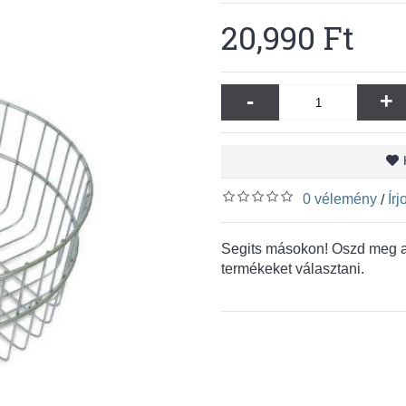
20,990 Ft
-
+
0 vélemény
Ír
/
Segits másokon! Oszd meg a 
termékeket választani.