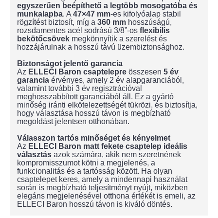
egyszerűen beépíthető a legtöbb mosogatóba és
munkalapba
. A
47×47 mm
-es kifolyóalap stabil
rögzítést biztosít, míg a
360 mm
hosszúságú,
rozsdamentes acél sodrású 3/8”-os
flexibilis
bekötőcsövek
megkönnyítik a szerelést és
hozzájárulnak a hosszú távú üzembiztonsághoz.
Biztonságot jelentő garancia
Az
ELLECI Baron csaptelepre
összesen
5 év
garancia
érvényes, amely 2 év alapgaranciából,
valamint további 3 év regisztrációval
meghosszabbított garanciából áll. Ez a gyártó
minőség iránti elkötelezettségét tükrözi, és biztosítja,
hogy választása hosszú távon is megbízható
megoldást jelentsen otthonában.
Válasszon tartós minőséget és kényelmet
Az
ELLECI Baron matt fekete csaptelep ideális
választás
azok számára, akik nem szeretnének
kompromisszumot kötni a megjelenés, a
funkcionalitás és a tartósság között. Ha olyan
csaptelepet keres, amely a mindennapi használat
során is megbízható teljesítményt nyújt, miközben
elegáns megjelenésével otthona értékét is emeli, az
ELLECI Baron hosszú távon is kiváló döntés.