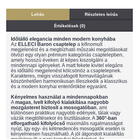
Leírás
Részletes leírás
Értékelések (0)
Időtálló elegancia minden modern konyhába
Az
ELLECI Baron csaptelep
a kifinomult
megjelenést és a megbízható műszaki megoldásokat
ötvözi egy olyan prémium kategóriás csaptelepben,
amely hosszú éveken át képes kiszolgálni a
mindennapi igényeket. A matt fekete kivitel elegáns
és időtálló megjelenést kölcsönöz a csaptelepnek.
Karakteres, mégis visszafogott formavilágának
köszönhetően harmonikusan illeszkedik a klasszikus
és a modern konyhai enteriőrökbe egyaránt.
Kényelmes használat a mindennapokban
A
magas, ívelt kifolyó kialakítása
nagyobb
mozgásteret biztosít
a mosogatóban
, ami
különösen praktikus nagyobb edények, tálak vagy
vázák megtöltésekor és tisztításakor. A
360°-ban
elforgatható kifolyócső
maximális rugalmasságot
nyújt, így egy- és kétmedencés mosogatók esetén is
kényelmesen használható. A jól átgondolt kialakítás