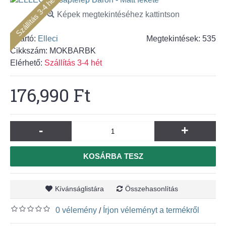
Szállítás 3-4 hét
Képek megtekintéséhez kattintson
Gyártó:
Elleci
Megtekintések: 535
Cikkszám:
MOKBARBK
Elérhető:
Szállítás 3-4 hét
176,990 Ft
-
+
KOSÁRBA TESZ
Kívánságlistára
Összehasonlítás
0 vélemény
Írjon véleményt a termékről
/