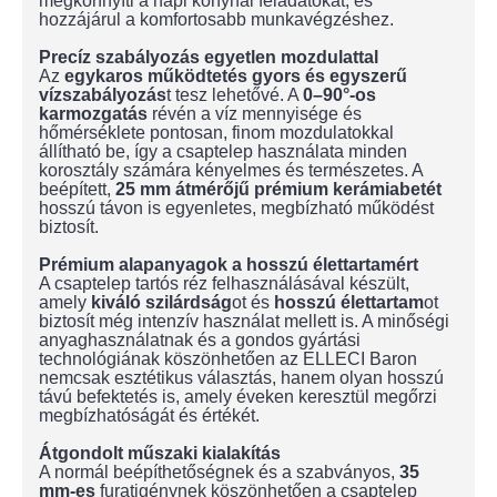
megkönnyíti a napi konyhai feladatokat, és
hozzájárul a komfortosabb munkavégzéshez.
Precíz szabályozás egyetlen mozdulattal
Az
egykaros működtetés gyors és egyszerű
vízszabályozás
t tesz lehetővé. A
0–90°-os
karmozgatás
révén a víz mennyisége és
hőmérséklete pontosan, finom mozdulatokkal
állítható be, így a csaptelep használata minden
korosztály számára kényelmes és természetes. A
beépített,
25 mm átmérőjű prémium kerámiabetét
hosszú távon is egyenletes, megbízható működést
biztosít.
Prémium alapanyagok a hosszú élettartamért
A csaptelep tartós réz felhasználásával készült,
amely
kiváló szilárdság
ot és
hosszú élettartam
ot
biztosít még intenzív használat mellett is. A minőségi
anyaghasználatnak és a gondos gyártási
technológiának köszönhetően az ELLECI Baron
nemcsak esztétikus választás, hanem olyan hosszú
távú befektetés is, amely éveken keresztül megőrzi
megbízhatóságát és értékét.
Átgondolt műszaki kialakítás
A normál beépíthetőségnek és a szabványos,
35
mm-es
furatigénynek köszönhetően a csaptelep