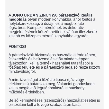
A
JUNO URBAN ZINC/F/50 páraelszívó ideális
megoldás
olyan modern konyhákba, ahol fontos a
helytakarékosság, a dizájn és a megbízható
légszűrés. Kompakt méretének és dekoratív
megjelenésének köszönhetően kiválóan illeszkedik
kisebb és közepes méretű konyhákba egyaránt.
FONTOS!
A páraelszívók biztonságos használata érdekében,
felszerelés és beüzemelés előtt mindenképpen
tájékozódni kell a termék használati utasításból a
főzőlap felülete és a páraelszívó legalsó része közötti
min.távolságról.
A min. távolságot a főzőlap típusa (gáz vagy
elektromos) határozza meg, Valamint gondoskodni
kell a megfelelő légutánpótlásról a hatékony
működés érdekében.
Belső keringtetéses (szénszűrős) használat esetén is
biztosítani kell a levegő szabad áramlását.