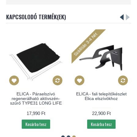
KAPCSOLODÓ TERMÉK(EK)
Szállítás 3-4 hét
ELICA - Páraelszívó
ELICA - fali telepítőkészlet
regenerálható aktívszén-
Elica elszívókhoz
szűrő TYPE31 LONG LIFE
17,990 Ft
22,900 Ft
Kosárba tesz
Kosárba tesz