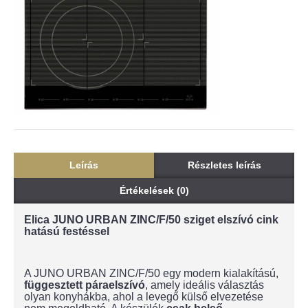
Leírás
Részletes leírás
Értékelések (0)
Elica JUNO URBAN ZINC/F/50 sziget elszívó cink
hatású festéssel
A JUNO URBAN ZINC/F/50 egy modern kialakítású,
függesztett páraelszívó
, amely ideális választás
olyan konyhákba, ahol a levegő külső elvezetése