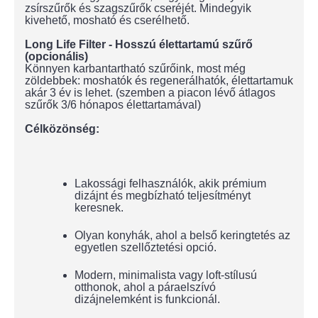
zsírszűrők és szagszűrők cseréjét. Mindegyik
kivehető, mosható és cserélhető.
Long Life Filter - Hosszú élettartamú szűrő
(opcionális)
Könnyen karbantartható szűrőink, most még
zöldebbek: moshatók és regenerálhatók, élettartamuk
akár 3 év is lehet. (szemben a piacon lévő átlagos
szűrők 3/6 hónapos élettartamával)
Célközönség:
Lakossági felhasználók, akik prémium
dizájnt és megbízható teljesítményt
keresnek.
Olyan konyhák, ahol a belső keringtetés az
egyetlen szellőztetési opció.
Modern, minimalista vagy loft-stílusú
otthonok, ahol a páraelszívó
dizájnelemként is funkcionál.