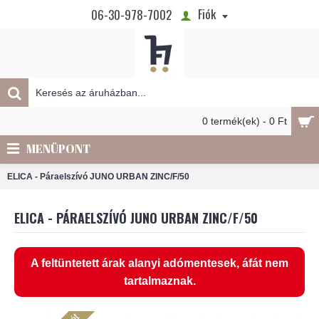
Fiók
06-30-978-7002
0 termék(ek) - 0 Ft
MENÜPONT
ELICA - Páraelszívó JUNO URBAN ZINC/F/50
ELICA - PÁRAELSZÍVÓ JUNO URBAN ZINC/F/50
A feltüntetett árak alanyi adómentesek, áfát nem
tartalmaznak.