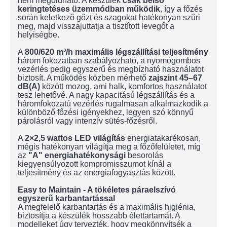
nem megoldható. A készülék
csak belső
keringtetéses üzemmódban működik
, így a főzés
során keletkező gőzt és szagokat hatékonyan szűri
meg, majd visszajuttatja a tisztított levegőt a
helyiségbe.
A
800/620 m³/h maximális légszállítási teljesítmény
három fokozatban szabályozható, a nyomógombos
vezérlés pedig egyszerű és megbízható használatot
biztosít. A működés közben mérhető
zajszint 45–67
dB(A)
között mozog, ami halk, komfortos használatot
tesz lehetővé. A nagy kapacitású légszállítás és a
háromfokozatú vezérlés rugalmasan alkalmazkodik a
különböző főzési igényekhez, legyen szó könnyű
párolásról vagy intenzív sütés-főzésről.
A
2×2,5 wattos LED világítás
energiatakarékosan,
mégis hatékonyan világítja meg a főzőfelületet, míg
az
"A" energiahatékonysági
besorolás
kiegyensúlyozott kompromisszumot kínál a
teljesítmény és az energiafogyasztás között.
Easy to Maintain - A tökéletes páraelszívó
egyszerű karbantartással
A megfelelő karbantartás és a maximális higiénia,
biztosítja a készülék hosszabb élettartamát. A
modelleket úgy tervezték, hogy megkönnyítsék a