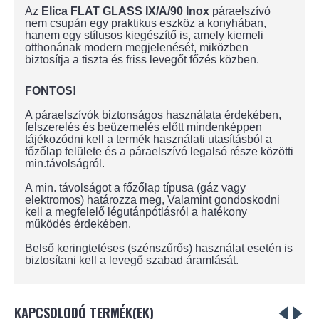
Az
Elica FLAT GLASS IX/A/90 Inox
páraelszívó
nem csupán egy praktikus eszköz a konyhában,
hanem egy stílusos kiegészítő is, amely kiemeli
otthonának modern megjelenését, miközben
biztosítja a tiszta és friss levegőt főzés közben.
FONTOS!
A páraelszívók biztonságos használata érdekében,
felszerelés és beüzemelés előtt mindenképpen
tájékozódni kell a termék használati utasításból a
főzőlap felülete és a páraelszívó legalsó része közötti
min.távolságról.
A min. távolságot a főzőlap típusa (gáz vagy
elektromos) határozza meg, Valamint gondoskodni
kell a megfelelő légutánpótlásról a hatékony
működés érdekében.
Belső keringtetéses (szénszűrős) használat esetén is
biztosítani kell a levegő szabad áramlását.
KAPCSOLODÓ TERMÉK(EK)