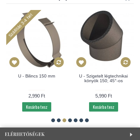
Szállítás 3-4 hét
U - Bilincs 150 mm
U - Szigetelt légtechnikai
könyök 150; 45°-os
2,990 Ft
5,990 Ft
Kosárba tesz
Kosárba tesz
ELÉRHETŐSÉGEK