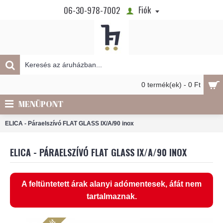
Fiók
06-30-978-7002
0 termék(ek) - 0 Ft
MENÜPONT
ELICA - Páraelszívó FLAT GLASS IX/A/90 inox
ELICA - PÁRAELSZÍVÓ FLAT GLASS IX/A/90 INOX
A feltüntetett árak alanyi adómentesek, áfát nem
tartalmaznak.