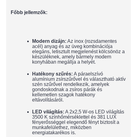
Főbb jellemzők:
Modern dizájn:
Az inox (rozsdamentes
acél) anyag és az üveg kombinációja
elegáns, letisztult megjelenést kölcsönöz a
készüléknek, amely bármely modern
konyhában megállja a helyét.
Hatékony szűrés:
A páraelszívó
alumínium zsírszűrővel és választható aktív
szén szűrővel rendelkezik, amelyek
gondoskodnak a zsíros párák és
kellemetlen szagok hatékony
eltávolításáról.
LED világítás:
A 2x2,5 W-os LED világítás
3500 K színhőmérséklettel és 381 LUX
fényerősséggel elegendő fényt biztosít a
munkafelülethez, miközben
energiatakarékos is.