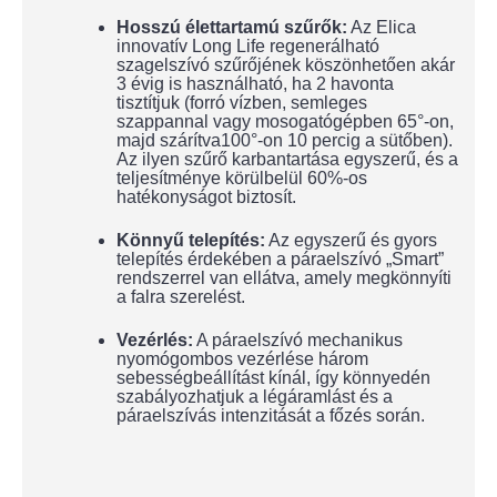
Hosszú élettartamú szűrők:
Az Elica
innovatív Long Life regenerálható
szagelszívó szűrőjének köszönhetően akár
3 évig is használható, ha 2 havonta
tisztítjuk (forró vízben, semleges
szappannal vagy mosogatógépben 65
°-on,
majd szárítva
100°-on
10 percig a sütőben).
Az ilyen szűrő karbantartása egyszerű, és a
teljesítménye körülbelül 60%-os
hatékonyságot biztosít.
Könnyű telepítés:
Az egyszerű és gyors
telepítés érdekében a páraelszívó „Smart”
rendszerrel van ellátva, amely megkönnyíti
a falra szerelést.
Vezérlés:
A páraelszívó mechanikus
nyomógombos vezérlése három
sebességbeállítást kínál, így könnyedén
szabályozhatjuk a légáramlást és a
páraelszívás intenzitását a főzés során.