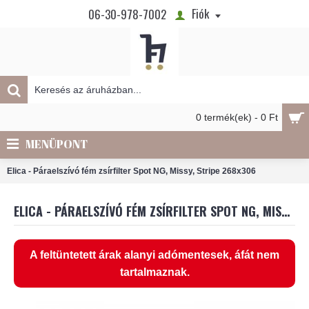
Fiók
06-30-978-7002
0 termék(ek) - 0 Ft
MENÜPONT
Elica - Páraelszívó fém zsírfilter Spot NG, Missy, Stripe 268x306
ELICA - PÁRAELSZÍVÓ FÉM ZSÍRFILTER SPOT NG, MISSY, STRIPE 268X306
A feltüntetett árak alanyi adómentesek, áfát nem
tartalmaznak.