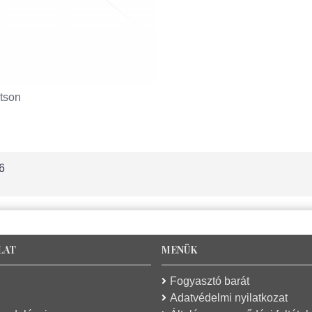
tson
6
LAT
MENÜK
Fogyasztó barát
Adatvédelmi nyilatkozat