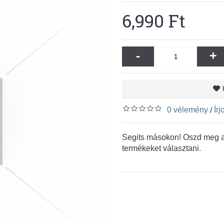
6,990 Ft
-
+
0 vélemény
Ír
/
Segits másokon! Oszd meg a 
termékeket választani.