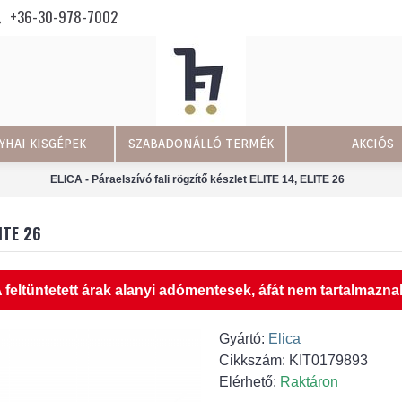
+36-30-978-7002
YHAI KISGÉPEK
SZABADONÁLLÓ TERMÉK
AKCIÓS
ELICA - Páraelszívó fali rögzítő készlet ELITE 14, ELITE 26
ITE 26
 feltüntetett árak alanyi adómentesek, áfát nem tartalmazna
Gyártó:
Elica
Cikkszám:
KIT0179893
Elérhető:
Raktáron