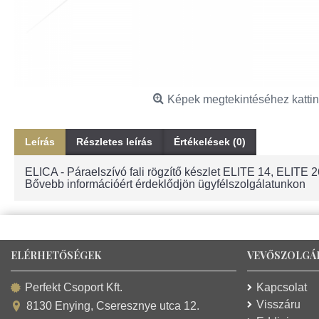
Képek megtekintéséhez kattin
Leírás
Részletes leírás
Értékelések (0)
ELICA - Páraelszívó fali rögzítő készlet ELITE 14, ELITE 2
Bővebb információért érdeklődjön ügyfélszolgálatunkon
ELÉRHETŐSÉGEK
VEVŐSZOLGÁ
Kapcsolat
Perfekt Csoport Kft.
Visszáru
8130 Enying, Cseresznye utca 12.