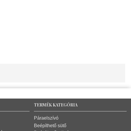
TERMÉK KATEGÓRIA
Páraelszívó
Beépíthető sütő