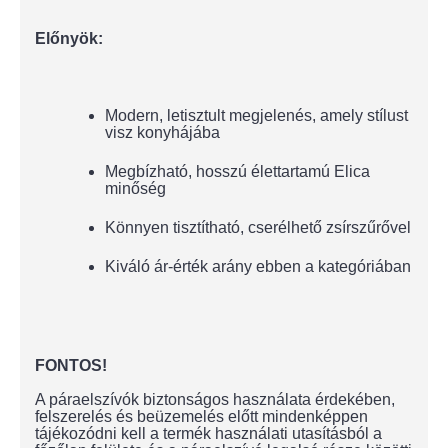
Előnyök:
Modern, letisztult megjelenés, amely stílust
visz konyhájába
Megbízható, hosszú élettartamú Elica
minőség
Könnyen tisztítható, cserélhető zsírszűrővel
Kiváló ár-érték arány ebben a kategóriában
FONTOS!
A páraelszívók biztonságos használata érdekében,
felszerelés és beüzemelés előtt mindenképpen
tájékozódni kell a termék használati utasításból a