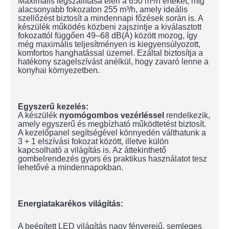
Maximális légszállítása eléri a 650 m³/h értéket, míg
alacsonyabb fokozaton 255 m³/h, amely ideális
szellőzést biztosít a mindennapi főzések során is. A
készülék működés közbeni zajszintje a kiválasztott
fokozattól függően 49–68 dB(A) között mozog, így
még maximális teljesítményen is kiegyensúlyozott,
komfortos hanghatással üzemel. Ezáltal biztosítja a
hatékony szagelszívást anélkül, hogy zavaró lenne a
konyhai környezetben.
Egyszerű kezelés:
A készülék
nyomógombos vezérléssel
rendelkezik,
amely egyszerű és megbízható működtetést biztosít.
A kezelőpanel segítségével könnyedén válthatunk a
3 + 1 elszívási fokozat között, illetve külön
kapcsolható a világítás is. Az áttekinthető
gombelrendezés gyors és praktikus használatot tesz
lehetővé a mindennapokban.
Energiatakarékos világítás:
A beépített LED világítás nagy fényerejű, semleges