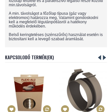
főzőlap felülete és a páraelszívó legalsó része közötti
min.távolságról.
A min. távolságot a főzőlap típusa (gáz vagy
elektromos) határozza meg, Valamint gondoskodni
kell a megfelelő légutánpótlásról a hatékony
működés érdekében.
Belső keringtetéses (szénszűrős) használat esetén is
biztosítani kell a levegő szabad áramlását.
KAPCSOLODÓ TERMÉK(EK)