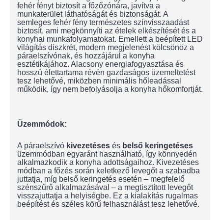
fehér fényt biztosít a főzőzónára, javítva a
munkaterület láthatóságát és biztonságát. A
semleges fehér fény természetes színvisszaadást
biztosít, ami megkönnyíti az ételek elkészítését és a
konyhai munkafolyamatokat. Emellett a beépített LED
világítás diszkrét, modern megjelenést kölcsönöz a
páraelszívónak, és hozzájárul a konyha
esztétikájához. Alacsony energiafogyasztása és
hosszú élettartama révén gazdaságos üzemeltetést
tesz lehetővé, miközben minimális hőleadással
működik, így nem befolyásolja a konyha hőkomfortját.
Üzemmódok:
A páraelszívó
kivezetéses
és
belső keringetéses
üzemmódban egyaránt használható, így könnyedén
alkalmazkodik a konyha adottságaihoz. Kivezetéses
módban a főzés során keletkező levegőt a szabadba
juttatja, míg belső keringetés esetén – megfelelő
szénszűrő alkalmazásával – a megtisztított levegőt
visszajuttatja a helyiségbe. Ez a kialakítás rugalmas
beépítést és széles körű felhasználást tesz lehetővé.