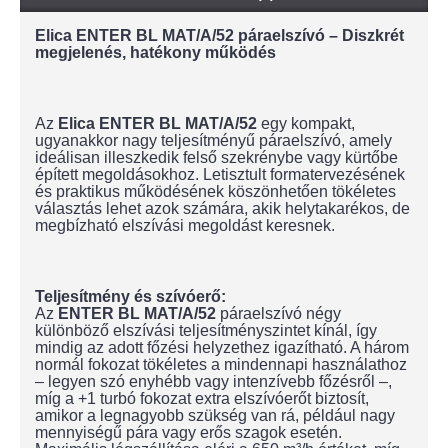
Elica ENTER BL MAT/A/52 páraelszívó – Diszkrét
megjelenés, hatékony működés
Az
Elica ENTER BL MAT/A/52
egy kompakt,
ugyanakkor nagy teljesítményű páraelszívó, amely
ideálisan illeszkedik felső szekrénybe vagy kürtőbe
épített megoldásokhoz. Letisztult formatervezésének
és praktikus működésének köszönhetően tökéletes
választás lehet azok számára, akik helytakarékos, de
megbízható elszívási megoldást keresnek.
Teljesítmény és szívóerő:
Az
ENTER BL MAT/A/52
páraelszívó négy
különböző elszívási teljesítményszintet kínál, így
mindig az adott főzési helyzethez igazítható. A három
normál fokozat tökéletes a mindennapi használathoz
– legyen szó enyhébb vagy intenzívebb főzésről –,
míg a +1 turbó fokozat extra elszívóerőt biztosít,
amikor a legnagyobb szükség van rá, például nagy
mennyiségű pára vagy erős szagok esetén.