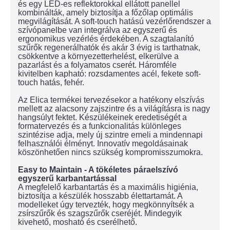
és egy LED-es reflektorokkal ellátott panellel
kombinálták, amely biztosítja a főzőlap optimális
megvilágítását. A soft-touch hatású vezérlőrendszer a
szívópanelbe van integrálva az egyszerű és
ergonomikus vezérlés érdekében. A szagtalanító
szűrők regenerálhatók és akár 3 évig is tarthatnak,
csökkentve a környezetterhelést, elkerülve a
pazarlást és a folyamatos cserét. Háromféle
kivitelben kapható: rozsdamentes acél, fekete soft-
touch hatás, fehér.
Az Elica termékei tervezésekor a hatékony elszívás
mellett az alacsony zajszintre és a világításra is nagy
hangsúlyt fektet. Készülékeinek eredetiségét a
formatervezés és a funkcionalitás különleges
szintézise adja, mely új szintre emeli a mindennapi
felhasználói élményt. Innovatív megoldásainak
köszönhetően nincs szükség kompromisszumokra.
Easy to Maintain - A tökéletes páraelszívó
egyszerű karbantartással
A megfelelő karbantartás és a maximális higiénia,
biztosítja a készülék hosszabb élettartamát. A
modelleket úgy tervezték, hogy megkönnyítsék a
zsírszűrők és szagszűrők cseréjét. Mindegyik
kivehető, mosható és cserélhető.