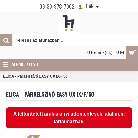
Fiók
06-30-978-7002
0 termék(ek) - 0 Ft
MENÜPONT
ELICA - Páraelszívó EASY UX IX/F/50
ELICA - PÁRAELSZÍVÓ EASY UX IX/F/50
A feltüntetett árak alanyi adómentesek, áfát nem
tartalmaznak.