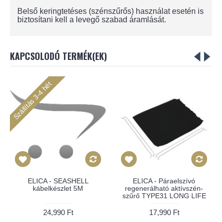
Belső keringtetéses (szénszűrős) használat esetén is
biztosítani kell a levegő szabad áramlását.
KAPCSOLODÓ TERMÉK(EK)
Szállítás 3-4 hét
ELICA - SEASHELL
ELICA - Páraelszívó
kábelkészlet 5M
regenerálható aktívszén-
szűrő TYPE31 LONG LIFE
24,990 Ft
17,990 Ft