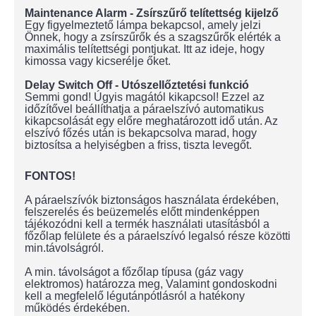
Maintenance Alarm - Zsírszűrő telítettség kijelző
Egy figyelmeztető lámpa bekapcsol, amely jelzi
Önnek, hogy a zsírszűrők és a szagszűrők elérték a
maximális telítettségi pontjukat. Itt az ideje, hogy
kimossa vagy kicserélje őket.
Delay Switch Off - Utószellőztetési funkció
Semmi gond! Úgyis magától kikapcsol! Ezzel az
időzítővel beállíthatja a páraelszívó automatikus
kikapcsolását egy előre meghatározott idő után. Az
elszívó főzés után is bekapcsolva marad, hogy
biztosítsa a helyiségben a friss, tiszta levegőt.
FONTOS!
A páraelszívók biztonságos használata érdekében,
felszerelés és beüzemelés előtt mindenképpen
tájékozódni kell a termék használati utasításból a
főzőlap felülete és a páraelszívó legalsó része közötti
min.távolságról.
A min. távolságot a főzőlap típusa (gáz vagy
elektromos) határozza meg, Valamint gondoskodni
kell a megfelelő légutánpótlásról a hatékony
működés érdekében.