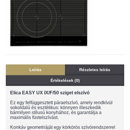
Leírás
Részletes leírás
Értékelések (0)
Elica EASY UX IX/F/50 sziget elszívó
Ez egy felfüggesztett páraelszívó, amely rendkívül
sokoldalú és esztétikus: könnyen illeszkedik
bármilyen stílusú konyhához, és garantálja a
maximális füstelszívást.
Konkáv geometriáját egy körkörös szívórendszerrel