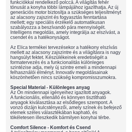
funkciókkal rendelkező polccá. A világítás fehér
tónusát a konyha többi lámpájához igazíthatja. Az új
generációs motor biztosítja a szükséges teljesítményt
az alacsony zajszint és fogyasztás fenntartása
mellett; egy speciális érzékelő automatikusan
szabályozza a beszívandó pára mennyiségét.
Intelligens megoldás, amely integrálja az elszívást, a
csendet és a hatékonyságot.
Az Elica termékei tervezésekor a hatékony elszívás
mellett az alacsony zajszintre és a világításra is nagy
hangsúlyt fektet. Készülékeinek eredetiségét a
formatervezés és a funkcionalitás különleges
szintézise adja, mely új szintre emeli a mindennapi
felhasználói élményt. Innovatív megoldásainak
köszönhetően nincs szükség kompromisszumokra.
Special Material - Különleges anyag
Az Ön mindennapi igényeihez igazított anyagok.
A funkcionális, ellenálló és könnyen tisztítható
anyagok kiválasztása az elsődleges szempont. A
vonzó dizájn kulcstényezői, amely színek és befejező
elemek széles választékában kapható, és
tökéletesen illeszkedik bármilyen konyhai térbe.
Comfort Silence - Komfort és Csend