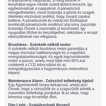
A teljesítmény megmarad, a hang eltűnik! A
konyhákat egyre inkább nyitott térként tervezik, így
egybeolvadnak a nappalival. A páraelszívó
elengedhetetlen, mivel biztosítja a gőzök és szagok
tökéletes elszívását anélkül, hogy zavaró zajokat
keltene. A páraelszívók és indukciós főzőlappal
kombinált páraelszívók rendkívül alacsony zajszintje
biztosítja Önnek a maximális jó közérzetet, így
nyugodtan főzhet és beszélgethet, miközben a recept
elkészítésével van elfoglalva.
Brushless - Szénkefe nélküli motor
A szénkefe nélküli brushless motor garantálja a
magas elszívási hatékonyságot és a nagyfokú
energiatakarékosságot. Az egyik legcsendesebb
motor a piacon, amely most több mint 60%-kal
csökkenti a CO2-kibocsátást és az
energiafogyasztást a hagyományos motorokhoz
képest.
Maintenance Alarm - Zsírszűrő telítettség kijelző
Egy figyelmeztető lámpa bekapcsol, amely jelzi
Önnek, hogy a zsírszűrők és a szagszűrők elérték a
maximális telítettségi pontjukat. Itt az ideje, hogy
kimossa vagy kicserélje őket.
Dim Light - Szabályozható fényerő