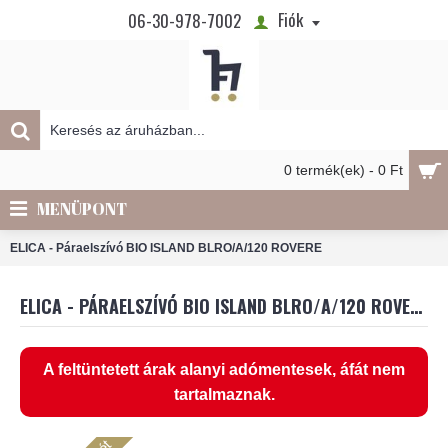
Fiók
06-30-978-7002
0 termék(ek) - 0 Ft
MENÜPONT
ELICA - Páraelszívó BIO ISLAND BLRO/A/120 ROVERE
ELICA - PÁRAELSZÍVÓ BIO ISLAND BLRO/A/120 ROVERE
A feltüntetett árak alanyi adómentesek, áfát nem
tartalmaznak.