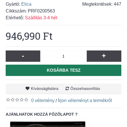
Gyártó:
Elica
Megtekintések: 447
Cikkszám:
PRF0200563
Elérhető:
Szállítás 3-4 hét
946,990 Ft
-
+
KOSÁRBA TESZ
Kívánságlistára
Összehasonlítás
0 vélemény
Írjon véleményt a termékről
/
AJÁNLHATOK HOZZÁ FŐZŐLAPOT ?