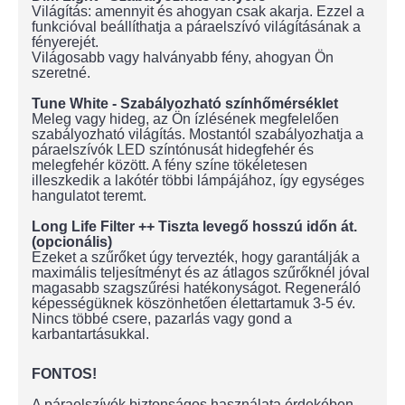
Világítás: amennyit és ahogyan csak akarja. Ezzel a
funkcióval beállíthatja a páraelszívó világításának a
fényerejét.
Világosabb vagy halványabb fény, ahogyan Ön
szeretné.
Tune White - Szabályozható színhőmérséklet
Meleg vagy hideg, az Ön ízlésének megfelelően
szabályozható világítás. Mostantól szabályozhatja a
páraelszívók LED színtónusát hidegfehér és
melegfehér között. A fény színe tökéletesen
illeszkedik a lakótér többi lámpájához, így egységes
hangulatot teremt.
Long Life Filter ++ Tiszta levegő hosszú időn át.
(opcionális)
Ezeket a szűrőket úgy tervezték, hogy garantálják a
maximális teljesítményt és az átlagos szűrőknél jóval
magasabb szagszűrési hatékonyságot. Regeneráló
képességüknek köszönhetően élettartamuk 3-5 év.
Nincs többé csere, pazarlás vagy gond a
karbantartásukkal.
FONTOS!
A páraelszívók biztonságos használata érdekében,