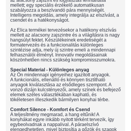
az alacsony zajszint és fogyasztás fenntartása
mellett; egy speciális érzékelő automatikusan
szabályozza a beszívandó pára mennyiségét.
Intelligens megoldás, amely integrálja az elszívást, a
csendet és a hatékonyságot.
Az Elica termékei tervezésekor a hatékony elszívás
mellett az alacsony zajszintre és a világításra is nagy
hangsúlyt fektet. Készülékeinek eredetiségét a
formatervezés és a funkcionalitás különleges
szintézise adja, mely új szintre emeli a mindennapi
felhasználói élményt. Innovatív megoldásainak
köszönhetően nincs szükség kompromisszumokra.
Special Material - Különleges anyag
Az Ön mindennapi igényeihez igazított anyagok.
A funkcionális, ellenálló és könnyen tisztítható
anyagok kiválasztása az elsődleges szempont. A
vonzó dizájn kulcstényezői, amely színek és befejező
elemek széles választékában kapható, és
tökéletesen illeszkedik bármilyen konyhai térbe.
Comfort Silence - Komfort és Csend
A teljesítmény megmarad, a hang eltűnik! A
konyhákat egyre inkább nyitott térként tervezik, így
egybeolvadnak a nappalival. A páraelszívó
elengedhetetlen, mivel biztosítja a gőzök és szagok