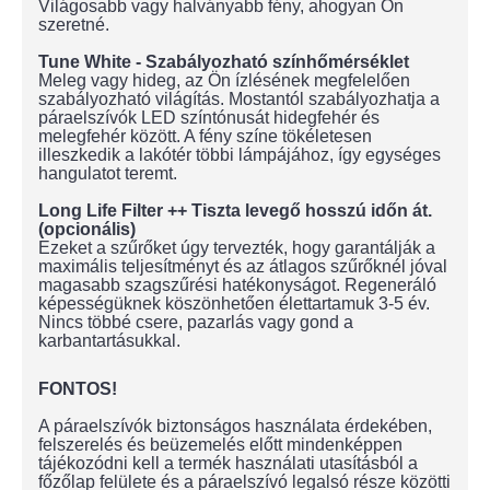
Világosabb vagy halványabb fény, ahogyan Ön
szeretné.
Tune White - Szabályozható színhőmérséklet
Meleg vagy hideg, az Ön ízlésének megfelelően
szabályozható világítás. Mostantól szabályozhatja a
páraelszívók LED színtónusát hidegfehér és
melegfehér között. A fény színe tökéletesen
illeszkedik a lakótér többi lámpájához, így egységes
hangulatot teremt.
Long Life Filter ++ Tiszta levegő hosszú időn át.
(opcionális)
Ezeket a szűrőket úgy tervezték, hogy garantálják a
maximális teljesítményt és az átlagos szűrőknél jóval
magasabb szagszűrési hatékonyságot. Regeneráló
képességüknek köszönhetően élettartamuk 3-5 év.
Nincs többé csere, pazarlás vagy gond a
karbantartásukkal.
FONTOS!
A páraelszívók biztonságos használata érdekében,
felszerelés és beüzemelés előtt mindenképpen
tájékozódni kell a termék használati utasításból a
főzőlap felülete és a páraelszívó legalsó része közötti