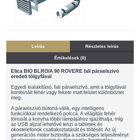
Leírás
Részletes leírás
Értékelések (0)
Elica BIO BLRO/A 90 ROVERE fali páraelszívó
eredeti tölgyfával
Egyedi kialakítású, fali páraelszívó, amit a tölgyfával
kombinált fehér vagy fekete matt felület különböztet
meg.
A páraelszívó bútorrá válik, egy intelligens
funkciókkal rendelkező polccá. A világítás fehér
tónusát a konyha többi lámpájához igazíthatja, míg
az USB aljzat lehetővé teszi a tabletek és
okostelefonok csatlakoztatását és töltését. Az új
generációs motor biztosítja a szükséges teljesítményt