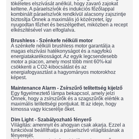
tökéletes elszívását anélkül, hogy zavaró zajokat
keltene. A páraelszívók és indukciós főzőlappal
kombinált páraelszívók rendkívül alacsony zajszintje
biztosítja Önnek a maximális jó közérzetet, így
nyugodtan főzhet és beszélgethet, miközben a recept
elkészítésével van elfoglalva.
Brushless - Szénkefe nélküli motor
A szénkefe nélküli brushless motor garantálja a
magas elszívási hatékonyságot és a nagyfokú
energiatakarékosságot. Az egyik legcsendesebb
motor a piacon, amely most több mint 60%-kal
csökkenti a CO2-kibocsátást és az
energiafogyasztást a hagyományos motorokhoz
képest.
Maintenance Alarm - Zsírszűrő telítettség kijelző
Egy figyelmeztető lámpa bekapcsol, amely jelzi
Önnek, hogy a zsírszűrők és a szagszűrők elérték a
maximális telítettségi pontjukat. Itt az ideje, hogy
kimossa vagy kicserélje őket.
Dim Light - Szabályozható fényerő
Világítás: amennyit és ahogyan csak akarja. Ezzel a
funkcióval beállíthatja a páraelszívó világításának a
fényerejét.