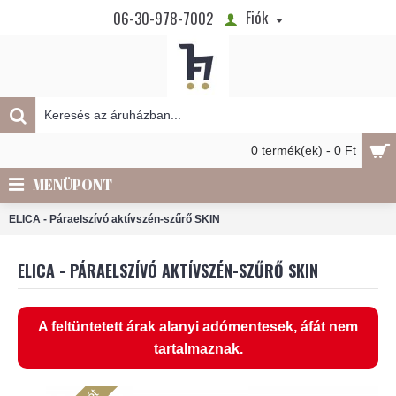
Fiók
06-30-978-7002
0 termék(ek) - 0 Ft
MENÜPONT
ELICA - Páraelszívó aktívszén-szűrő SKIN
ELICA - PÁRAELSZÍVÓ AKTÍVSZÉN-SZŰRŐ SKIN
A feltüntetett árak alanyi adómentesek, áfát nem
tartalmaznak.