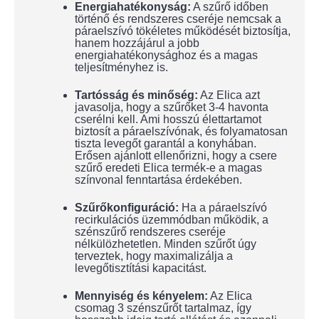
Energiahatékonyság:
A szűrő időben
történő és rendszeres cseréje nemcsak a
páraelszívó tökéletes működését biztosítja,
hanem hozzájárul a jobb
energiahatékonysághoz és a magas
teljesítményhez is.
Tartósság és minőség:
Az Elica azt
javasolja, hogy a szűrőket 3-4 havonta
cserélni kell. Ami hosszú élettartamot
biztosít a páraelszívónak, és folyamatosan
tiszta levegőt garantál a konyhában.
Erősen ajánlott ellenőrizni, hogy a csere
szűrő eredeti Elica termék-e a magas
színvonal fenntartása érdekében.
Szűrőkonfiguráció:
Ha a páraelszívó
recirkulációs üzemmódban működik, a
szénszűrő rendszeres cseréje
nélkülözhetetlen. Minden szűrőt úgy
terveztek, hogy maximalizálja a
levegőtisztítási kapacitást.
Mennyiség és kényelem:
Az Elica
csomag 3 szénszűrőt tartalmaz, így