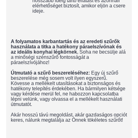
hosszabb ideig tartó ellátást és azonnali
elérhetőséget biztosít, amikor eljön a csere
ideje.
A folyamatos karbantartás és az eredeti szűrők
használata a titka a hatékony páraelszívónak és
az ideális konyhai légkörnek.
Soha ne becsülje alá
a minőségi szénszűrő fontosságát a
páraelszívójához!
Útmutató a szűrő beszereléséhez:
Egy új szűrő
beszerelése még sosem volt ilyen egyszerű.
Kövesse a mellékelt utasításokat a biztonságos és
hatékony telepítés érdekében. Ha bármilyen kétsége
vagy kérdése merül fel, ne habozzon kapcsolatba
lépni velünk, vagy olvassa el a mellékelt használati
útmutatót.
Akár hosszú távú megoldást, akár gazdaságos opciót
keres, nálunk megtalálja az Önnek tökéletes szűrőt!