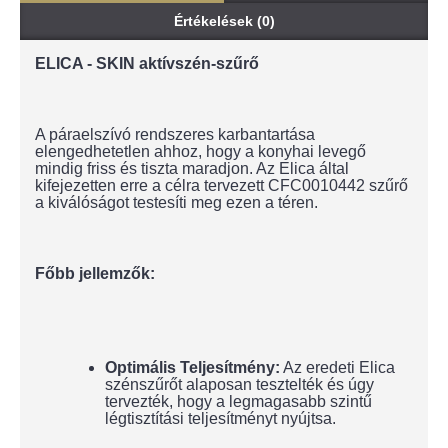
Értékelések (0)
ELICA - SKIN aktívszén-szűrő
A páraelszívó rendszeres karbantartása
elengedhetetlen ahhoz, hogy a konyhai levegő
mindig friss és tiszta maradjon. Az Elica által
kifejezetten erre a célra tervezett CFC0010442 szűrő
a kiválóságot testesíti meg ezen a téren.
Főbb jellemzők:
Optimális Teljesítmény:
Az eredeti Elica
szénszűrőt alaposan tesztelték és úgy
tervezték, hogy a legmagasabb szintű
légtisztítási teljesítményt nyújtsa.