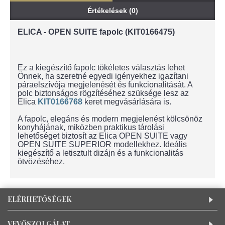
Értékelések (0)
ELICA - OPEN SUITE fapolc (KIT0166475)
Ez a kiegészítő fapolc tökéletes választás lehet
Önnek, ha szeretné egyedi igényekhez igazítani
páraelszívója megjelenését és funkcionalitását. A
polc biztonságos rögzítéséhez szüksége lesz az
Elica
KIT0166768
keret megvásárlására is.
A fapolc, elegáns és modern megjelenést kölcsönöz
konyhájának, miközben praktikus tárolási
lehetőséget biztosít az Elica OPEN SUITE vagy
OPEN SUITE SUPERIOR modellekhez. Ideális
kiegészítő a letisztult dizájn és a funkcionalitás
ötvözéséhez.
ELÉRHETŐSÉGEK
VEVŐSZOLGÁLAT