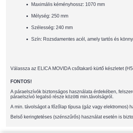
Maximális kéményhossz: 1070 mm
Mélység: 250 mm
Szélesség: 240 mm
Szín: Rozsdamentes acél, amely tartós és könnye
Válassza az ELICA MOVIDA csőtakaró kürtő készletet (H540
FONTOS!
A páraelszívók biztonságos használata érdekében, felszere
páraelszívó legalsó része közötti min.távolságról.
A min. távolságot a főzőlap típusa (gáz vagy elektromos)
Belső keringtetéses (szénszűrős) használat esetén is bizto