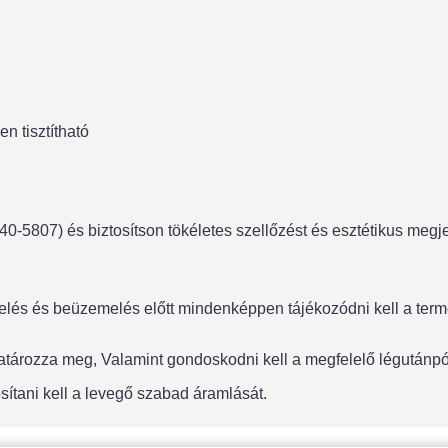
n tisztítható
-5807) és biztosítson tökéletes szellőzést és esztétikus megj
lés és beüzemelés előtt mindenképpen tájékozódni kell a termék
 határozza meg, Valamint gondoskodni kell a megfelelő légután
sítani kell a levegő szabad áramlását.