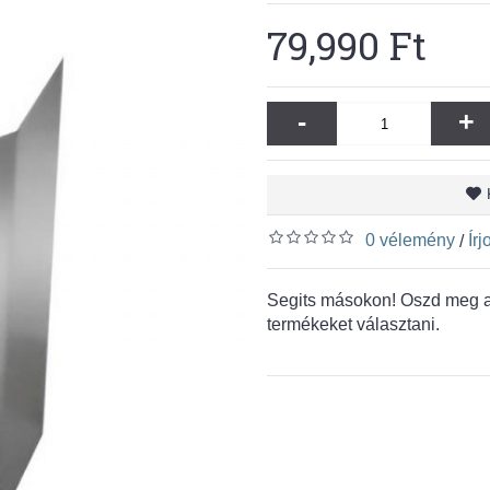
79,990 Ft
-
+
0 vélemény
Ír
/
Segits másokon! Oszd meg a 
termékeket választani.