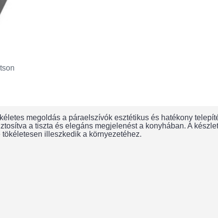
tson
életes megoldás a páraelszívók esztétikus és hatékony telepít
tosítva a tiszta és elegáns megjelenést a konyhában. A készle
 tökéletesen illeszkedik a környezetéhez.