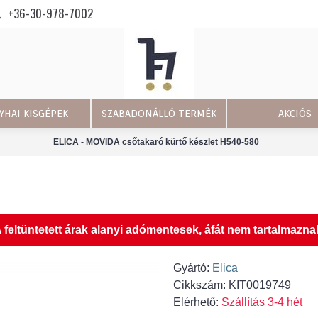
+36-30-978-7002
YHAI KISGÉPEK
SZABADONÁLLÓ TERMÉK
AKCIÓS
ELICA - MOVIDA csőtakaró kürtő készlet H540-580
 feltüntetett árak alanyi adómentesek, áfát nem tartalmazna
Gyártó:
Elica
Cikkszám:
KIT0019749
Elérhető:
Szállítás 3-4 hét