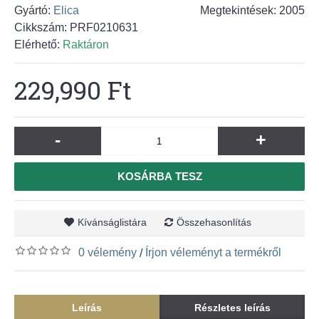
Gyártó:
Elica
Megtekintések: 2005
Cikkszám:
PRF0210631
Elérhető:
Raktáron
229,990 Ft
-
+
KOSÁRBA TESZ
Kívánságlistára
Összehasonlítás
0 vélemény
Írjon véleményt a termékről
/
Leírás
Részletes leírás