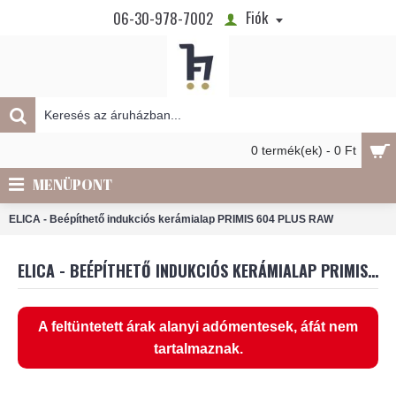
Fiók
06-30-978-7002
0 termék(ek) - 0 Ft
MENÜPONT
ELICA - Beépíthető indukciós kerámialap PRIMIS 604 PLUS RAW
ELICA - BEÉPÍTHETŐ INDUKCIÓS KERÁMIALAP PRIMIS 604 PLUS RAW
A feltüntetett árak alanyi adómentesek, áfát nem
tartalmaznak.