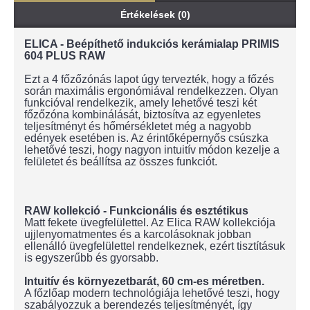
Értékelések (0)
ELICA - Beépíthető indukciós kerámialap PRIMIS
604 PLUS RAW
Ezt a 4 főzőzónás lapot úgy tervezték, hogy a főzés
során maximális ergonómiával rendelkezzen. Olyan
funkcióval rendelkezik, amely lehetővé teszi két
főzőzóna kombinálását, biztosítva az egyenletes
teljesítményt és hőmérsékletet még a nagyobb
edények esetében is. Az érintőképernyős csúszka
lehetővé teszi, hogy nagyon intuitív módon kezelje a
felületet és beállítsa az összes funkciót.
RAW kollekció - Funkcionális és esztétikus
Matt fekete üvegfelülettel. Az Elica RAW kollekciója
ujjlenyomatmentes és a karcolásoknak jobban
ellenálló üvegfelülettel rendelkeznek, ezért tisztításuk
is egyszerűbb és gyorsabb.
Intuitív és környezetbarát, 60 cm-es méretben.
A főzlőap modern technológiája lehetővé teszi, hogy
szabályozzuk a berendezés teljesítményét, így