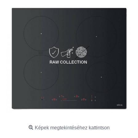
Képek megtekintéséhez kattintson