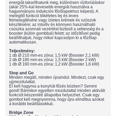
energiát takaríthatunk meg, különösen vízforraláskor
(akár 25%-kal kevesebb energiát használva a
hagyományos indukciós főzőlapokhoz képest). A
melegítő funkció tökéletes tej és leves
felmelegítésére vagy ízletes krémek és szószok
készítésére; az intuitív és könnyen használható
csúszka azonnali vezérlést biztosít a sebesség és a
booster (külön gombbal) felett; az időzítővel pedig
beállíthatjuk, hogy mikor kapcsoljon ki a főzőlap
automatikusan.
Teljesítmény:
1 db Ø 210 mm-es zóna: 1,5 kW (Booster 2,1 kW)
2 db Ø 180 mm-es zóna: 1,5 kW (Booster 2 kW)
1 db Ø 160 mm-es zóna: 1,2 kW (Booster 1,6 kW)
Stop and Go
Minden megáll, minden újraindul. Mindezt, csak egy
ujjmozdulattal.
El kell hagynia a konyhát főzés közben? Semmi
gond! Bármikor egyetlen mozdulattal minden aktivált
funkciót készenléti állapotba helyezhet. Csak egy
gombot kell megnyomnia, hogy újra elindítsa azokat
a korábbi beállításokkal.
Bridge Zone