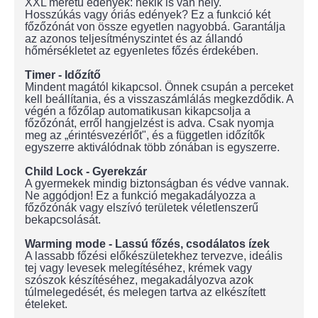
XXL méretű edények: nekik is van hely.
Hosszúkás vagy óriás edények? Ez a funkció két
főzőzónát von össze egyetlen nagyobbá. Garantálja
az azonos teljesítményszintet és az állandó
hőmérsékletet az egyenletes főzés érdekében.
Timer - Időzítő
Mindent magától kikapcsol. Önnek csupán a perceket
kell beállítania, és a visszaszámlálás megkezdődik. A
végén a főzőlap automatikusan kikapcsolja a
főzőzónát, erről hangjelzést is adva. Csak nyomja
meg az „érintésvezérlőt", és a független időzítők
egyszerre aktiválódnak több zónában is egyszerre.
Child Lock - Gyerekzár
A gyermekek mindig biztonságban és védve vannak.
Ne aggódjon! Ez a funkció megakadályozza a
főzőzónák vagy elszívó területek véletlenszerű
bekapcsolását.
Warming mode - Lassú főzés, csodálatos ízek
A lassabb főzési előkészületekhez tervezve, ideális
tej vagy levesek melegítéséhez, krémek vagy
szószok készítéséhez, megakadályozva azok
túlmelegedését, és melegen tartva az elkészített
ételeket.