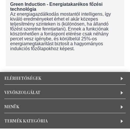
Green Induction - Energiatakarékos főzési
technológia
Az energiagazdálkodás mostantól intelligens, így
kiváló eredményeket érhet el akár közepes
teljesítmény szinteken is (különösen, ha állandó
főzést szeretne fenntartani). Ennek a funkciónak
köszönhetően a forráspont elérése csak néhány
percet vesz igénybe, és körülbelül 25%-os
energiamegtakarítást biztosít a hagyományos
indukciós főzőlapokhoz képest.
ELÉRHETŐSÉGEK
VEVŐSZOLGÁLAT
MENÜK
TERMÉK KATEGÓRIA