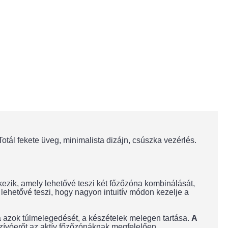
otál fekete üveg, minimalista dizájn, csúszka vezérlés.
ezik, amely lehetővé teszi két főzőzóna kombinálását,
lehetővé teszi, hogy nagyon intuitív módon kezelje a
a azok túlmelegedését, a készételek melegen tartása.
A
 szívóerőt az aktív főzőzónáknak megfelelően.