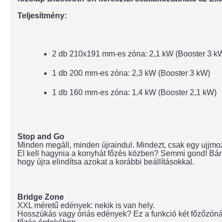
Teljesítmény:
2 db 210x191 mm-es zóna: 2,1 kW (Booster 3 k
1 db 200 mm-es zóna: 2,3 kW (Booster 3 kW)
1 db 160 mm-es zóna: 1,4 kW (Booster 2,1 kW)
Stop and Go
Minden megáll, minden újraindul. Mindezt, csak egy ujjmoz
El kell hagynia a konyhát főzés közben? Semmi gond! Bárm
hogy újra elindítsa azokat a korábbi beállításokkal.
Bridge Zone
XXL méretű edények: nekik is van hely.
Hosszúkás vagy óriás edények? Ez a funkció két főzőzónát