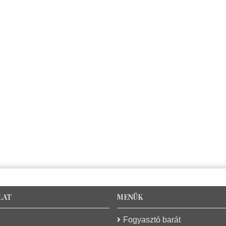
LAT
MENÜK
Fogyasztó barát