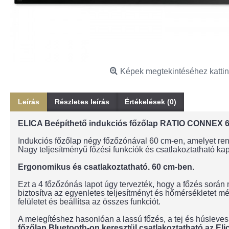
Képek megtekintéséhez kattin
Leírás
Részletes leírás
Értékelések (0)
ELICA Beépíthető indukciós főzőlap RATIO CONNEX 
Indukciós főzőlap négy főzőzónával 60 cm-en, amelyet rend
Nagy teljesítményű főzési funkciók és csatlakoztatható kap
Ergonomikus és csatlakoztatható. 60 cm-ben.
Ezt a 4 főzőzónás lapot úgy tervezték, hogy a főzés során
biztosítva az egyenletes teljesítményt és hőmérsékletet 
felületet és beállítsa az összes funkciót.
A melegítéshez hasonlóan a lassú főzés, a tej és húsleve
főzőlap Bluetooth-on keresztül csatlakoztatható az Eli