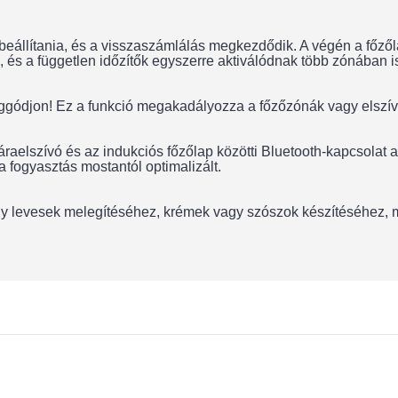
eállítania, és a visszaszámlálás megkezdődik. A végén a főzől
, és a független időzítők egyszerre aktiválódnak több zónában i
ódjon! Ez a funkció megakadályozza a főzőzónák vagy elszívó 
áraelszívó és az indukciós főzőlap közötti Bluetooth-kapcsolat a
 a fogyasztás mostantól optimalizált.
vagy levesek melegítéséhez, krémek vagy szószok készítéséhez