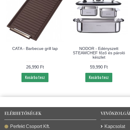
CATA - Barbecue grill lap
NODOR - Edényszett
STEAMCHEF főző és pároló
készlet
26,990 Ft
59,990 Ft
Kosárba tesz
Kosárba tesz
ELÉRHETŐSÉGEK
VEVŐSZOLGÁ
Kapcsolat
Perfekt Csoport Kft.