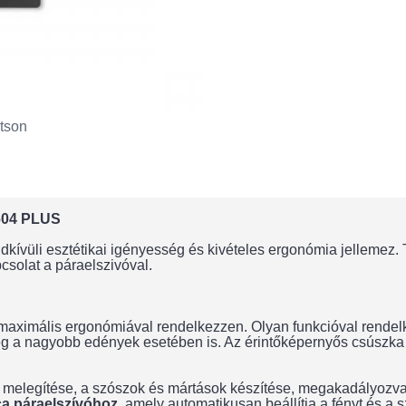
tson
604 PLUS
kívüli esztétikai igényesség és kivételes ergonómia jellemez. T
csolat a páraelszivóval.
 maximális ergonómiával rendelkezzen. Olyan funkcióval rendelk
még a nagyobb edények esetében is. Az érintőképernyős csúszka 
s melegítése, a szószok és mártások készítése, megakadályozv
ca páraelszívóhoz
, amely automatikusan beállítja a fényt és a