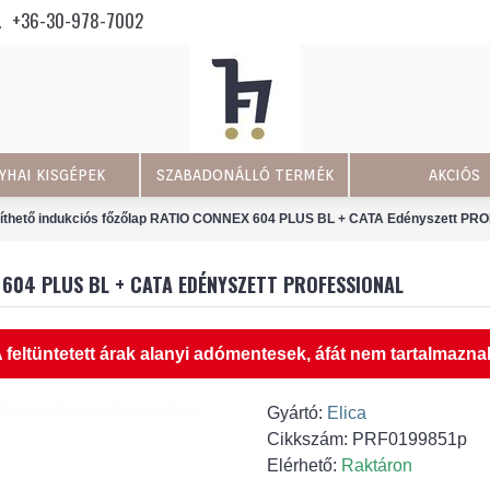
+36-30-978-7002
YHAI KISGÉPEK
SZABADONÁLLÓ TERMÉK
AKCIÓS
píthető indukciós főzőlap RATIO CONNEX 604 PLUS BL + CATA Edényszett P
 604 PLUS BL + CATA EDÉNYSZETT PROFESSIONAL
 feltüntetett árak alanyi adómentesek, áfát nem tartalmazna
Gyártó:
Elica
Cikkszám:
PRF0199851p
Elérhető:
Raktáron