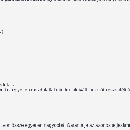
W)
dulattal.
ikor egyetlen mozdulattal minden aktivált funkciót készenléti
 von össze egyetlen nagyobbá. Garantálja az azonos teljesítmé