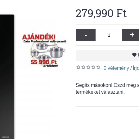
279,990 Ft
-
+
0 vélemény
Ír
/
Segits másokon! Oszd meg a 
termékeket választani.