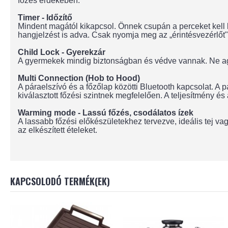
főzés érdekében.
Timer - Időzítő
Mindent magától kikapcsol. Önnek csupán a perceket kell b
hangjelzést is adva. Csak nyomja meg az „érintésvezérlőt"
Child Lock - Gyerekzár
A gyermekek mindig biztonságban és védve vannak. Ne agg
Multi Connection (Hob to Hood)
A páraelszívó és a főzőlap közötti Bluetooth kapcsolat. A p
kiválasztott főzési szintnek megfelelően. A teljesítmény és
Warming mode - Lassú főzés, csodálatos ízek
A lassabb főzési előkészületekhez tervezve, ideális tej 
az elkészített ételeket.
KAPCSOLODÓ TERMÉK(EK)