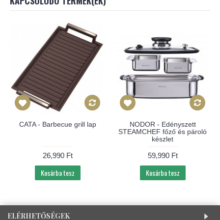
KAPCSOLODÓ TERMÉK(EK)
CATA - Barbecue grill lap
NODOR - Edényszett
STEAMCHEF főző és pároló
készlet
26,990 Ft
59,990 Ft
Kosárba tesz
Kosárba tesz
ELÉRHETŐSÉGEK