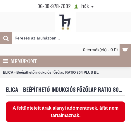
Fiók
06-30-978-7002
0 termék(ek) - 0 Ft
MENÜPONT
ELICA - Beépíthető indukciós főzőlap RATIO 804 PLUS BL
ELICA - BEÉPÍTHETŐ INDUKCIÓS FŐZŐLAP RATIO 804 PLUS BL
A feltüntetett árak alanyi adómentesek, áfát nem
tartalmaznak.