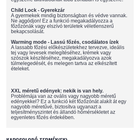
Child Lock - Gyerekzár
A gyermekek mindig biztonságban és védve vannak.
Ne aggódjon! Ez a funkció megakadályozza a
főzőzónák vagy elszívó területek véletlenszerű
bekapcsolását.
Warming mode - Lassú főzés, csodálatos ízek
A lassabb főzési előkészületekhez tervezve, ideális
tej vagy levesek melegítéséhez, krémek vagy
szószok készítéséhez, megakadályozva azok
túlmelegedését, és melegen tartva az elkészített
ételeket.
XXL méretű edények: nekik is van hely.
Problémája van az ovális vagy nagyobb méretű
edényekkel? Ez a funkció két főzőzónát alakít át egy
nagyobb méretűvé, biztosítva ugyanazt a
teljesítményszintet és állandó hőmérsékletet az
egyenletes főzés érdekében.