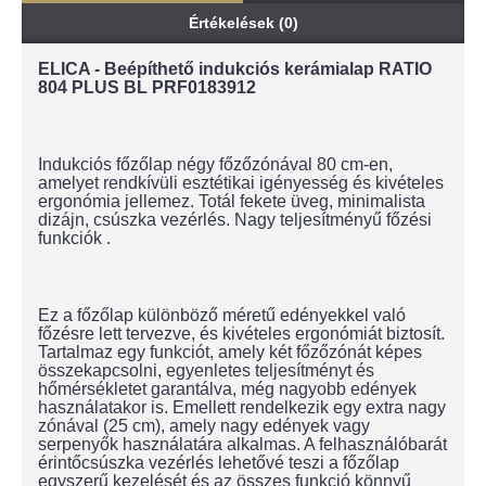
Értékelések (0)
ELICA - Beépíthető indukciós kerámialap RATIO
804 PLUS BL PRF0183912
Indukciós főzőlap négy főzőzónával 80 cm-en,
amelyet rendkívüli esztétikai igényesség és kivételes
ergonómia jellemez. Totál fekete üveg, minimalista
dizájn, csúszka vezérlés. Nagy teljesítményű főzési
funkciók .
Ez a főzőlap különböző méretű edényekkel való
főzésre lett tervezve, és kivételes ergonómiát biztosít.
Tartalmaz egy funkciót, amely két főzőzónát képes
összekapcsolni, egyenletes teljesítményt és
hőmérsékletet garantálva, még nagyobb edények
használatakor is. Emellett rendelkezik egy extra nagy
zónával (25 cm), amely nagy edények vagy
serpenyők használatára alkalmas. A felhasználóbarát
érintőcsúszka vezérlés lehetővé teszi a főzőlap
egyszerű kezelését és az összes funkció könnyű