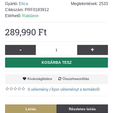
Gyártó:
Elica
Megtekintések: 2533
Cikkszám:
PRF0183912
Elérhető:
Raktáron
289,990 Ft
-
+
KOSÁRBA TESZ
Kívánságlistára
Összehasonlítás
0 vélemény
Írjon véleményt a termékről
/
Leírás
Részletes leírás