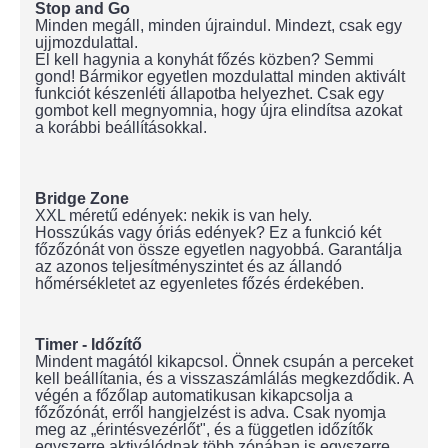
Stop and Go
Minden megáll, minden újraindul. Mindezt, csak egy
ujjmozdulattal.
El kell hagynia a konyhát főzés közben? Semmi
gond! Bármikor egyetlen mozdulattal minden aktivált
funkciót készenléti állapotba helyezhet. Csak egy
gombot kell megnyomnia, hogy újra elindítsa azokat
a korábbi beállításokkal.
Bridge Zone
XXL méretű edények: nekik is van hely.
Hosszúkás vagy óriás edények? Ez a funkció két
főzőzónát von össze egyetlen nagyobbá. Garantálja
az azonos teljesítményszintet és az állandó
hőmérsékletet az egyenletes főzés érdekében.
Timer - Időzítő
Mindent magától kikapcsol. Önnek csupán a perceket
kell beállítania, és a visszaszámlálás megkezdődik. A
végén a főzőlap automatikusan kikapcsolja a
főzőzónát, erről hangjelzést is adva. Csak nyomja
meg az „érintésvezérlőt", és a független időzítők
egyszerre aktiválódnak több zónában is egyszerre.