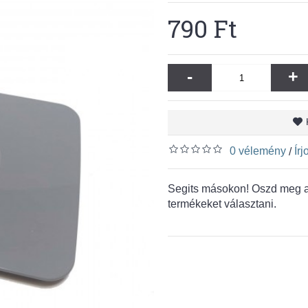
790 Ft
-
+
0 vélemény
Ír
/
Segits másokon! Oszd meg a 
termékeket választani.