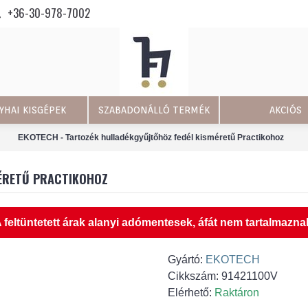
+36-30-978-7002
YHAI KISGÉPEK
SZABADONÁLLÓ TERMÉK
AKCIÓS
EKOTECH - Tartozék hulladékgyűjtőhöz fedél kisméretű Practikohoz
MÉRETŰ PRACTIKOHOZ
 feltüntetett árak alanyi adómentesek, áfát nem tartalmazna
Gyártó:
EKOTECH
Cikkszám:
91421100V
Elérhető:
Raktáron