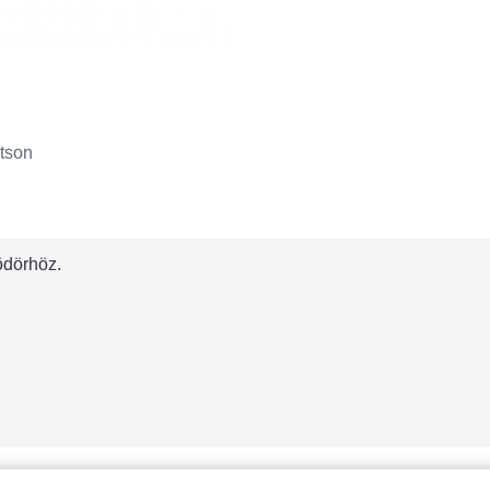
tson
ödörhöz.