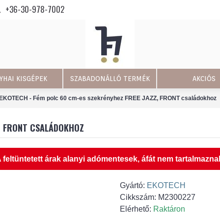
+36-30-978-7002
YHAI KISGÉPEK
SZABADONÁLLÓ TERMÉK
AKCIÓS
EKOTECH - Fém polc 60 cm-es szekrényhez FREE JAZZ, FRONT családokhoz
Z, FRONT CSALÁDOKHOZ
 feltüntetett árak alanyi adómentesek, áfát nem tartalmazna
Gyártó:
EKOTECH
Cikkszám:
M2300227
Elérhető:
Raktáron