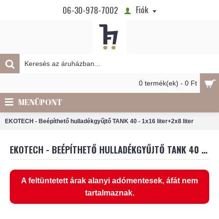
Fiók
06-30-978-7002
0 termék(ek) - 0 Ft
MENÜPONT
EKOTECH - Beépíthető hulladékgyűjtő TANK 40 - 1x16 liter+2x8 liter
EKOTECH - BEÉPÍTHETŐ HULLADÉKGYŰJTŐ TANK 40 - 1X16 LITER+2X8 LITER
A feltüntetett árak alanyi adómentesek, áfát nem
tartalmaznak.