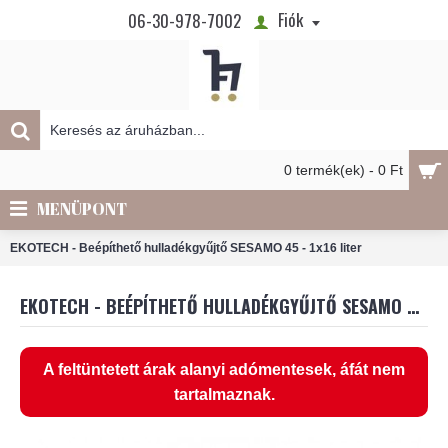
Fiók
06-30-978-7002
0 termék(ek) - 0 Ft
MENÜPONT
EKOTECH - Beépíthető hulladékgyűjtő SESAMO 45 - 1x16 liter
EKOTECH - BEÉPÍTHETŐ HULLADÉKGYŰJTŐ SESAMO 45 - 1X16 LITER
A feltüntetett árak alanyi adómentesek, áfát nem
tartalmaznak.