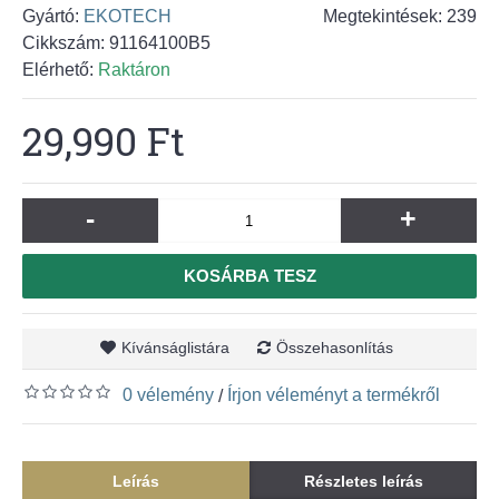
Gyártó:
EKOTECH
Megtekintések: 239
Cikkszám:
91164100B5
Elérhető:
Raktáron
29,990 Ft
-
+
KOSÁRBA TESZ
Kívánságlistára
Összehasonlítás
0 vélemény
Írjon véleményt a termékről
/
Leírás
Részletes leírás