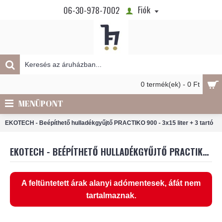
Fiók
06-30-978-7002
0 termék(ek) - 0 Ft
MENÜPONT
EKOTECH - Beépíthető hulladékgyűjtő PRACTIKO 900 - 3x15 liter + 3 tartó
EKOTECH - BEÉPÍTHETŐ HULLADÉKGYŰJTŐ PRACTIKO 900 - 3X15 LITER + 3 TARTÓ
A feltüntetett árak alanyi adómentesek, áfát nem
tartalmaznak.