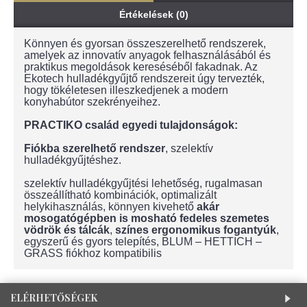
Értékelések (0)
Könnyen és gyorsan összeszerelhető rendszerek,
amelyek az innovatív anyagok felhasználásából és
praktikus megoldások kereséséből fakadnak. Az
Ekotech hulladékgyűjtő rendszereit úgy tervezték,
hogy tökéletesen illeszkedjenek a modern
konyhabútor szekrényeihez.
PRACTIKO család egyedi tulajdonságok:
Fiókba szerelhető rendszer
, szelektív
hulladékgyűjtéshez.
szelektív hulladékgyűjtési lehetőség, rugalmasan
összeállítható kombinációk, optimalizált
helykihasználás, könnyen kivehető
akár
mosogatógépben is mosható fedeles szemetes
vödrök és tálcák
,
színes ergonomikus fogantyúk
,
egyszerű és gyors telepítés, BLUM – HETTICH –
GRASS fiókhoz kompatibilis
ELÉRHETŐSÉGEK