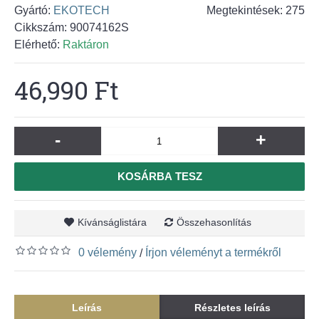
Gyártó:
EKOTECH
Megtekintések: 275
Cikkszám:
90074162S
Elérhető:
Raktáron
46,990 Ft
-
+
KOSÁRBA TESZ
Kívánságlistára
Összehasonlítás
0 vélemény
Írjon véleményt a termékről
/
Leírás
Részletes leírás