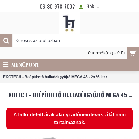
Fiók
06-30-978-7002
0 termék(ek) - 0 Ft
MENÜPONT
EKOTECH - Beépíthető hulladékgyűjtő MEGA 45 - 2x26 liter
EKOTECH - BEÉPÍTHETŐ HULLADÉKGYŰJTŐ MEGA 45 - 2X26 LITER
A feltüntetett árak alanyi adómentesek, áfát nem
tartalmaznak.