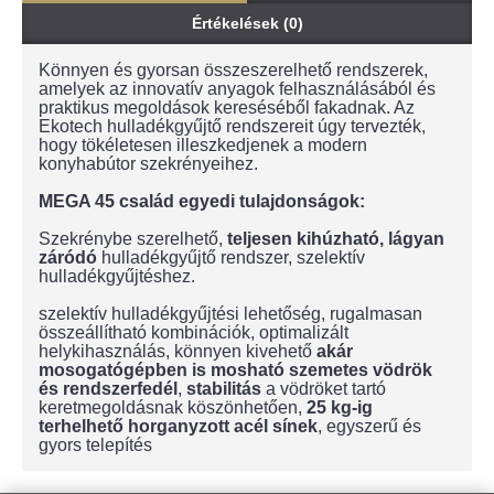
Értékelések (0)
Könnyen és gyorsan összeszerelhető rendszerek,
amelyek az innovatív anyagok felhasználásából és
praktikus megoldások kereséséből fakadnak. Az
Ekotech hulladékgyűjtő rendszereit úgy tervezték,
hogy tökéletesen illeszkedjenek a modern
konyhabútor szekrényeihez.
MEGA 45 család egyedi tulajdonságok:
Szekrénybe szerelhető,
teljesen kihúzható, lágyan
záródó
hulladékgyűjtő rendszer, szelektív
hulladékgyűjtéshez.
szelektív hulladékgyűjtési lehetőség, rugalmasan
összeállítható kombinációk, optimalizált
helykihasználás, könnyen kivehető
akár
mosogatógépben is mosható szemetes vödrök
és rendszerfedél
,
stabilitás
a vödröket tartó
keretmegoldásnak köszönhetően,
25 kg-ig
terhelhető horganyzott acél sínek
, egyszerű és
gyors telepítés