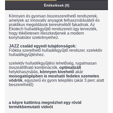
Értékelések (0)
Könnyen és gyorsan összeszerelhető rendszerek,
amelyek az innovatív anyagok felhasználásából és
praktikus megoldások kereséséből fakadnak. Az
Ekotech hulladékgyűjtő rendszereit úgy tervezték,
hogy tökéletesen illeszkedjenek a modern
konyhabútor szekrényeihez.
JAZZ család egyedi tulajdonságok:
Fiókba szerelhető hulladékgyűjtő rendszer, szelektív
hulladékgyűjtéshez.
szelektív hulladékgyűjtési lehetőség, rugalmasan
összeállítható kombinációk,
optimalizált
helykihasználás,
könnyen kivehető
akár
mosogatógépben is mosható
fedeles szemetes
vödrök
, egyszerű és gyors telepítés (akár 3 perc alatt
beszerelhető)
a képre kattintva megnézhet egy rövid
termékbemutató videót