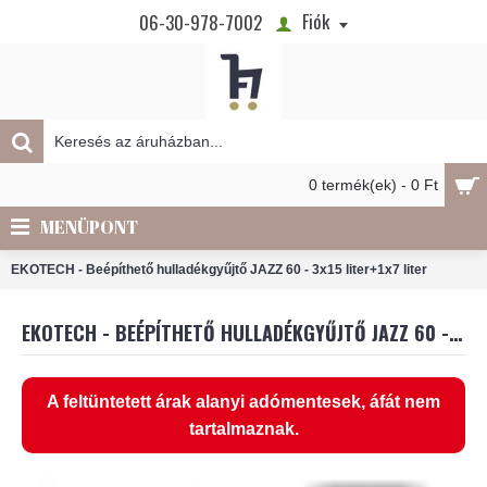
Fiók
06-30-978-7002
0 termék(ek) - 0 Ft
MENÜPONT
EKOTECH - Beépíthető hulladékgyűjtő JAZZ 60 - 3x15 liter+1x7 liter
EKOTECH - BEÉPÍTHETŐ HULLADÉKGYŰJTŐ JAZZ 60 - 3X15 LITER+1X7 LITER
A feltüntetett árak alanyi adómentesek, áfát nem
tartalmaznak.