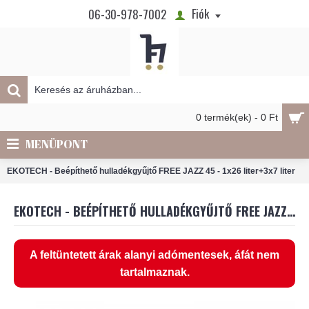
Fiók
06-30-978-7002
0 termék(ek) - 0 Ft
MENÜPONT
EKOTECH - Beépíthető hulladékgyűjtő FREE JAZZ 45 - 1x26 liter+3x7 liter
EKOTECH - BEÉPÍTHETŐ HULLADÉKGYŰJTŐ FREE JAZZ 45 - 1X26 LITER+3X7 LITER
A feltüntetett árak alanyi adómentesek, áfát nem
tartalmaznak.