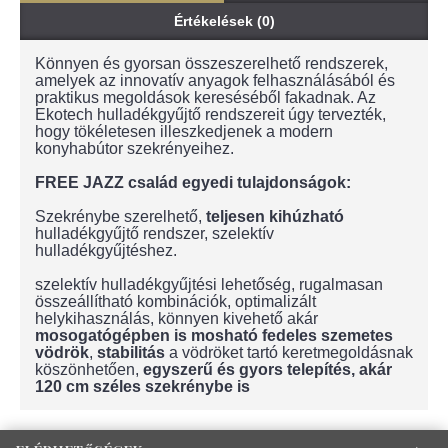
Értékelések (0)
Könnyen és gyorsan összeszerelhető rendszerek,
amelyek az innovatív anyagok felhasználásából és
praktikus megoldások kereséséből fakadnak. Az
Ekotech hulladékgyűjtő rendszereit úgy tervezték,
hogy tökéletesen illeszkedjenek a modern
konyhabútor szekrényeihez.
FREE JAZZ család egyedi tulajdonságok:
Szekrénybe szerelhető,
teljesen kihúzható
hulladékgyűjtő rendszer, szelektív
hulladékgyűjtéshez.
szelektív hulladékgyűjtési lehetőség, rugalmasan
összeállítható kombinációk, optimalizált
helykihasználás, könnyen kivehető akár
mosogatógépben is mosható
fedeles szemetes
vödrök
,
stabilitás
a vödröket tartó keretmegoldásnak
köszönhetően,
egyszerű és gyors telepítés, akár
120 cm széles szekrénybe is